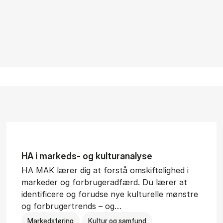
HA i mar­keds- og kul­tu­r­a­na­ly­se
HA MAK lærer dig at forstå omskiftelighed i
markeder og forbrugeradfærd. Du lærer at
identificere og forudse nye kulturelle mønstre
og forbrugertrends – og…
Markedsføring
Kultur og samfund