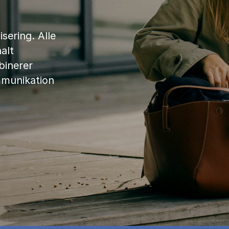
sering. Alle
alt
binerer
mmunikation