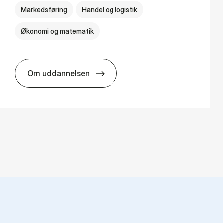
Markedsføring
Handel og logistik
Økonomi og matematik
Om uddannelsen
HA al­men erhvervs­økonomi