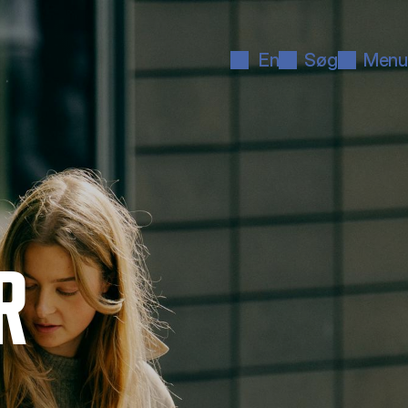
En
Søg
Menu
R