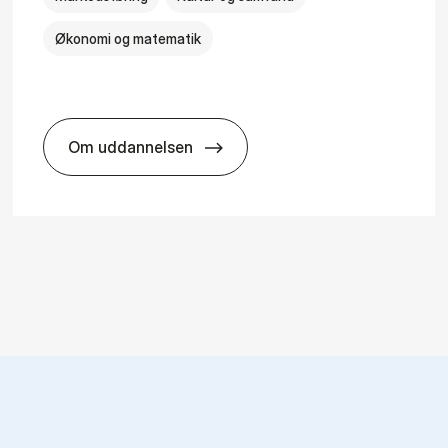
Økonomi og matematik
Om uddannelsen
HA i mar­keds- og kul­tu­r­a­na­ly­se