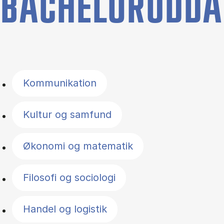
BACHELORUDDA
Filter by topics
Kommunikation
Kultur og samfund
Økonomi og matematik
Filosofi og sociologi
Handel og logistik