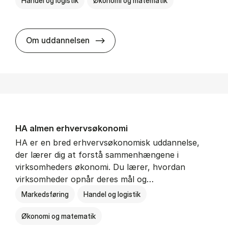
Handel og logistik
Økonomi og matematik
BSc in In­ter­na­tion­al Ship­ping a
Om uddannelsen
HA al­men erhvervs­økonomi
HA er en bred erhvervsøkonomisk uddannelse,
der lærer dig at forstå sammenhængene i
virksomheders økonomi. Du lærer, hvordan
virksomheder opnår deres mål og…
Markedsføring
Handel og logistik
Økonomi og matematik