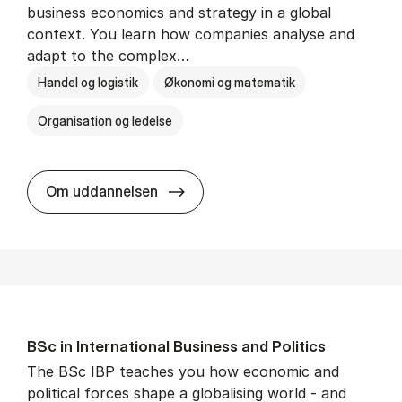
business economics and strategy in a global
context. You learn how companies analyse and
adapt to the complex…
Handel og logistik
Økonomi og matematik
Organisation og ledelse
BSc in In­ter­na­tion­al Busi­ness
Om uddannelsen
BSc in In­ter­na­tion­al Busi­ness and Polit­ics
The BSc IBP teaches you how economic and
political forces shape a globalising world - and