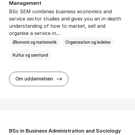
Man­age­ment
BSc SEM combines business economics and
service sector studies and gives you an in-depth
understanding of how to market, sell and
organise a service in…
Økonomi og matematik
Organisation og ledelse
Kultur og samfund
BSc in Busi­ness Ad­min­is­tra­tio
Om uddannelsen
BSc in Busi­ness Ad­min­is­tra­tion and So­ci­ology