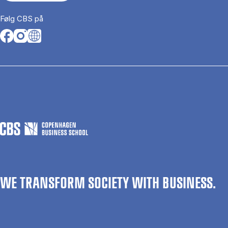
Følg CBS på
Opens in a new tab
Opens in a new tab
Opens in a new tab
WE TRANSFORM SOCIETY WITH BUSINESS.