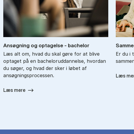
An­søg­ning og op­ta­gel­se - ba­chel­or
Sam­men
Læs alt om, hvad du skal gøre for at blive
Er du i 
optaget på en bacheloruddannelse, hvordan
sammenl
du søger, og hvad der sker i løbet af
ansøgningsprocessen.
Læs me
Læs mere