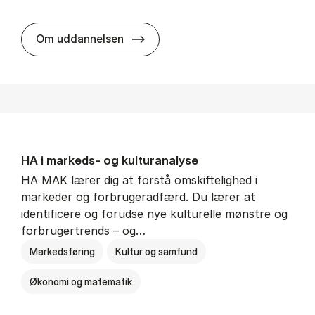
HA al­men erhvervs­økonomi
Om uddannelsen
HA i mar­keds- og kul­tu­r­a­na­ly­se
HA MAK lærer dig at forstå omskiftelighed i
markeder og forbrugeradfærd. Du lærer at
identificere og forudse nye kulturelle mønstre og
forbrugertrends – og…
Markedsføring
Kultur og samfund
Økonomi og matematik