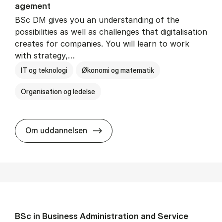
age­ment
BSc DM gives you an understanding of the
possibilities as well as challenges that digitalisation
creates for companies. You will learn to work
with strategy,…
IT og teknologi
Økonomi og matematik
Organisation og ledelse
BSc in Busi­ness Ad­min­is­tra­tion
Om uddannelsen
BSc in Busi­ness Ad­min­is­tra­tion and Ser­vice