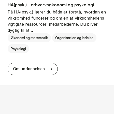
HA(psyk.) - erhvervs­økonomi og psy­ko­lo­gi
På HA(psyk.) lærer du både at forstå, hvordan en
virksomhed fungerer og om en af virksomhedens
vigtigste ressourcer: medarbejderne. Du bliver
dygtig til at…
Økonomi og matematik
Organisation og ledelse
Psykologi
HA(psyk.) - erhvervs­økonomi og ps
Om uddannelsen