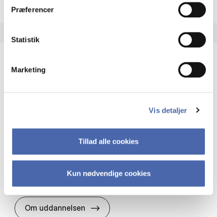
Præferencer
Statistik
Marketing
HA(it.) - erhvervs­økonomi og informations­
teknologi
HA(it.) giver dig en bred forståelse for
Vis detaljer
virksomheders muligheder og udfordringer inden
for it. Du får redskaber til at udvælge, udvikle og
implementere it…
Tillad alle cookies
IT og teknologi
Økonomi og matematik
Organisation og ledelse
Kun nødvendige cookies
HA(it.) - erhvervs­økonomi og in
Om uddannelsen