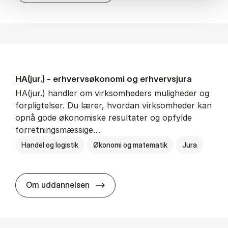
HA(jur.) - erhvervs­økonomi og erhvervs­jura
HA(jur.) handler om virksomheders muligheder og
forpligtelser. Du lærer, hvordan virksomheder kan
opnå gode økonomiske resultater og opfylde
forretningsmæssige…
Handel og logistik
Økonomi og matematik
Jura
HA(jur.) - erhvervs­økonomi og er
Om uddannelsen