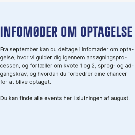
IN­FO­MØ­DER OM OP­TA­GEL­SE
Fra september kan du del­tage i in­fo­mø­der om op­ta­
gel­se, hvor vi gu­i­der dig igen­nem an­søg­nings­pro­
ces­sen, og for­tæl­ler om kvo­te 1 og 2, sprog- og ad­
gangs­krav, og hvordan du forbedrer dine chancer
for at blive optaget.
Du kan finde alle events her i slutningen af august.