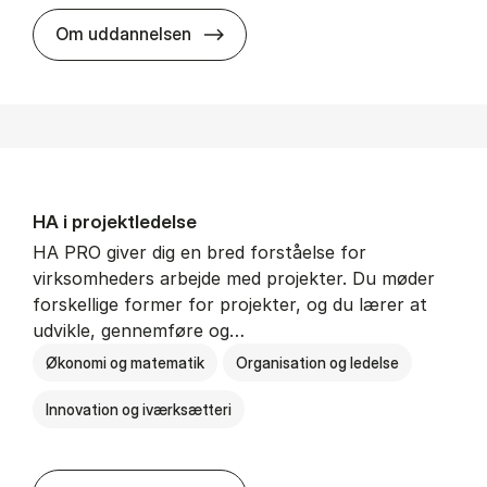
HA i mar­keds- og kul­tu­r­a­na­ly­se
Om uddannelsen
HA i pro­jekt­le­del­se
HA PRO giver dig en bred forståelse for
virksomheders arbejde med projekter. Du møder
forskellige former for projekter, og du lærer at
udvikle, gennemføre og…
Økonomi og matematik
Organisation og ledelse
Innovation og iværksætteri