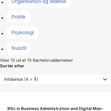
Organisation og ledelse
Politik
Psykologi
Nulstil
Viser 15 ud af 15 Bacheloruddannelser
Sortér efter
BSc in Busi­ness Ad­min­is­tra­tion and Di­git­al Man­