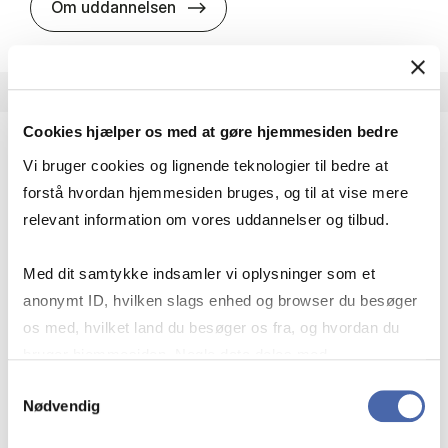
HA i pro­jekt­le­del­se
Om uddannelsen
Cookies hjælper os med at gøre hjemmesiden bedre
Vi bruger cookies og lignende teknologier til bedre at
HA(fil.) - erhvervs­økonomi og fi­lo­so­fi
forstå hvordan hjemmesiden bruges, og til at vise mere
HA(fil.) giver dig en forståelse af de udfordringer,
relevant information om vores uddannelser og tilbud.
virksomheder møder i vores komplekse verden.
Du lærer om virksomheders behov for økonomisk
Med dit samtykke indsamler vi oplysninger som et
effektivitet og…
anonymt ID, hvilken slags enhed og browser du besøger
Økonomi og matematik
Kultur og samfund
os med, hvilket land du besøger os fra, og hvordan du
Filosofi og sociologi
bruger hjemmesiden. Nogle data deles med
tredjepartsværktøjer, som vi bruger til statistik og
Samtykkevalg
Nødvendig
markedsføring. Du bestemmer selv - og kan altid trække
HA(fil.) - erhvervs­økonomi og fi­lo­
Om uddannelsen
dit samtykke tilbage via knappen nederst til højre.