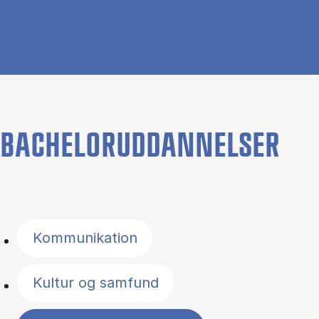
BACHELORUDDANNELSER
Filter by topics
Kommunikation
Kultur og samfund