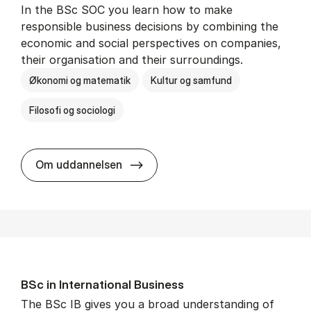
In the BSc SOC you learn how to make
responsible business decisions by combining the
economic and social perspectives on companies,
their organisation and their surroundings.
Økonomi og matematik
Kultur og samfund
Filosofi og sociologi
BSc in Busi­ness Ad­min­is­tra­tion 
Om uddannelsen
BSc in In­ter­na­tion­al Busi­ness
The BSc IB gives you a broad understanding of