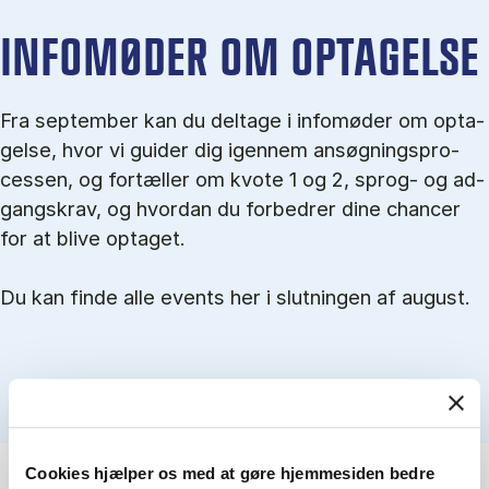
IN­FO­MØ­DER OM OP­TA­GEL­SE
Fra september kan du del­tage i in­fo­mø­der om op­ta­
gel­se, hvor vi gu­i­der dig igen­nem an­søg­nings­pro­
ces­sen, og for­tæl­ler om kvo­te 1 og 2, sprog- og ad­
gangs­krav, og hvordan du forbedrer dine chancer
for at blive optaget.
Du kan finde alle events her i slutningen af august.
Cookies hjælper os med at gøre hjemmesiden bedre