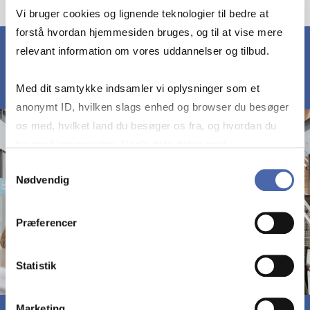
Vi bruger cookies og lignende teknologier til bedre at
forstå hvordan hjemmesiden bruges, og til at vise mere
relevant information om vores uddannelser og tilbud.
Med dit samtykke indsamler vi oplysninger som et
anonymt ID, hvilken slags enhed og browser du besøger
os med, hvilket land du besøger os fra, og hvordan du
bruger hjemmesiden. Nogle data deles med
tredjepartsværktøjer, som vi bruger til statistik og
Samtykkevalg
Nødvendig
markedsføring. Du bestemmer selv - og kan altid trække
dit samtykke tilbage via knappen nederst til højre.
Præferencer
Statistik
Marketing