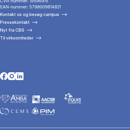
CVR-nummer: 19596915
EAN-nummer: 5798009814821
Kontakt os og besøg campus
Pressekontakt
Nyt fra CBS
Til virksomheder
Opens in a new tab
Opens in a new tab
Opens in a new tab