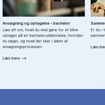
An­søg­ning og op­ta­gel­se - ba­chel­or
Sam­men
Læs alt om, hvad du skal gøre for at blive
Er du i 
optaget på en bacheloruddannelse, hvordan
sammenl
du søger, og hvad der sker i løbet af
ansøgningsprocessen.
Læs me
Læs mere