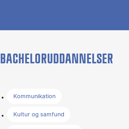
BACHELORUDDANNELSER
Filter by topics
Kommunikation
Kultur og samfund