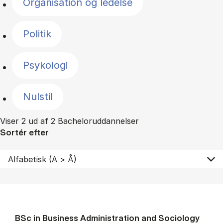
Organisation og ledelse
Politik
Psykologi
Nulstil
Viser 2 ud af 2 Bacheloruddannelser
Sortér efter
BSc in Busi­ness Ad­min­is­tra­tion and So­ci­ology