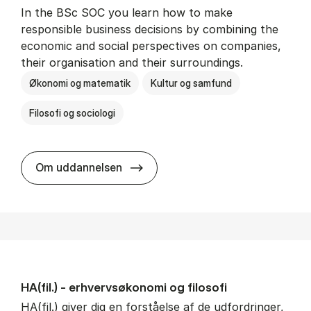
In the BSc SOC you learn how to make
responsible business decisions by combining the
economic and social perspectives on companies,
their organisation and their surroundings.
Økonomi og matematik
Kultur og samfund
Filosofi og sociologi
BSc in Busi­ness Ad­min­is­tra­tion 
Om uddannelsen
HA(fil.) - erhvervs­økonomi og fi­lo­so­fi
HA(fil.) giver dig en forståelse af de udfordringer,