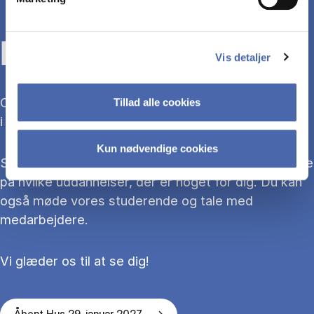
KOM TIL ÅBENT HUS
Vis detaljer
Overvejer du at søge ind på en bacheloruddannelse
Tillad alle cookies
i 2027?
Kun nødvendige cookies
Så kom med til Åbent Hus, hvor du kan blive klogere
på hvilke uddannelser, der er noget for dig. Du kan
også møde vores studerende og tale med
medarbejdere.
Vi glæder os til at se dig!
Åbent Hus 29. januar 2027