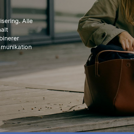
sering. Alle
alt
binerer
mmunikation