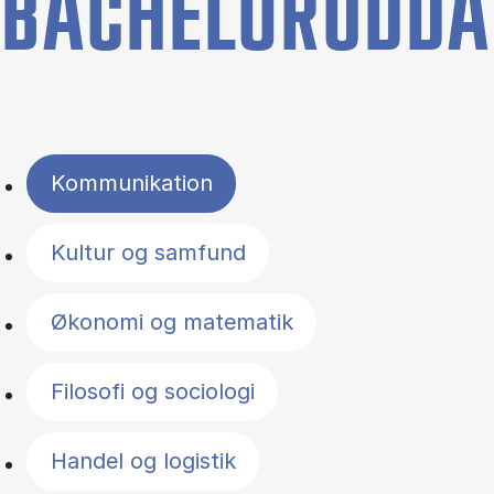
BACHELORUDDA
Filter by topics
Kommunikation
Kultur og samfund
Økonomi og matematik
Filosofi og sociologi
Handel og logistik