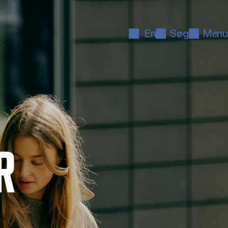
En
Søg
Menu
R