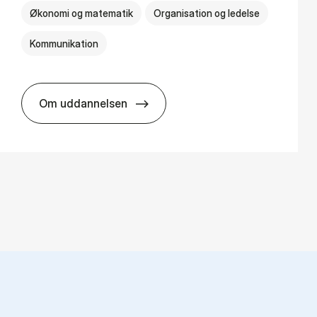
Økonomi og matematik
Organisation og ledelse
Kommunikation
Om uddannelsen
HA(kom.) - erhvervs­økonomi og virksomh