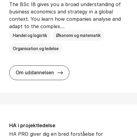
The BSc IB gives you a broad understanding of
business economics and strategy in a global
context. You learn how companies analyse and
adapt to the complex…
Handel og logistik
Økonomi og matematik
Organisation og ledelse
BSc in In­ter­na­tion­al Busi­ness
Om uddannelsen
HA i pro­jekt­le­del­se
HA PRO giver dig en bred forståelse for