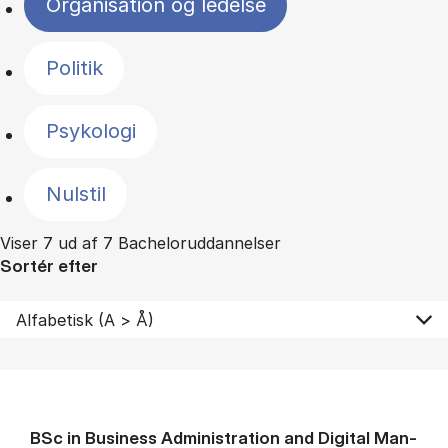
Organisation og ledelse
Politik
Psykologi
Nulstil
Viser 7 ud af 7 Bacheloruddannelser
Sortér efter
BSc in Busi­ness Ad­min­is­tra­tion and Di­git­al Man­