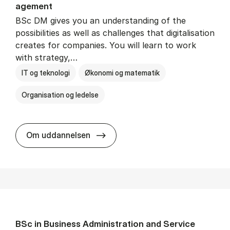
age­ment
BSc DM gives you an understanding of the
possibilities as well as challenges that digitalisation
creates for companies. You will learn to work
with strategy,…
IT og teknologi
Økonomi og matematik
Organisation og ledelse
BSc in Busi­ness Ad­min­is­tra­tion
Om uddannelsen
BSc in Busi­ness Ad­min­is­tra­tion and Ser­vice