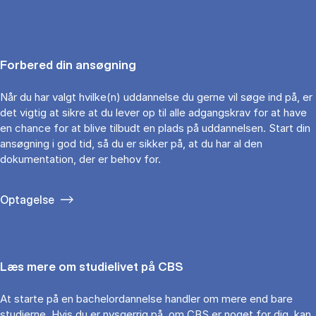
Forbered din ansøgning
Når du har valgt hvilke(n) uddannelse du gerne vil søge ind på, er
det vigtig at sikre at du lever op til alle adgangskrav for at have
en chance for at blive tilbudt en plads på uddannelsen. Start din
ansøgning i god tid, så du er sikker på, at du har al den
dokumentation, der er behov for.
Optagelse
Læs mere om studielivet på CBS
At starte på en bachelordannelse handler om mere end bare
studierne. Hvis du er nysgerrig på, om CBS er noget for dig, kan