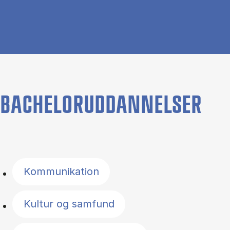
BACHELORUDDANNELSER
Filter by topics
Kommunikation
Kultur og samfund