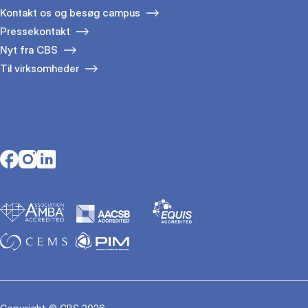
Kontakt os og besøg campus
Pressekontakt
Nyt fra CBS
Til virksomheder
Opens in a new tab
Opens in a new tab
Opens in a new tab