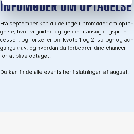
IN­FO­MØ­DER OM OP­TA­GEL­SE
Fra september kan du del­tage i in­fo­mø­der om op­ta­
gel­se, hvor vi gu­i­der dig igen­nem an­søg­nings­pro­
ces­sen, og for­tæl­ler om kvo­te 1 og 2, sprog- og ad­
gangs­krav, og hvordan du forbedrer dine chancer
for at blive optaget.
Du kan finde alle events her i slutningen af august.