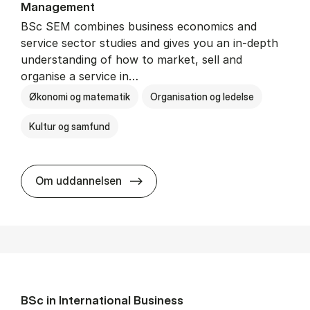
Man­age­ment
BSc SEM combines business economics and
service sector studies and gives you an in-depth
understanding of how to market, sell and
organise a service in…
Økonomi og matematik
Organisation og ledelse
Kultur og samfund
BSc in Busi­ness Ad­min­is­tra­tio
Om uddannelsen
BSc in In­ter­na­tion­al Busi­ness