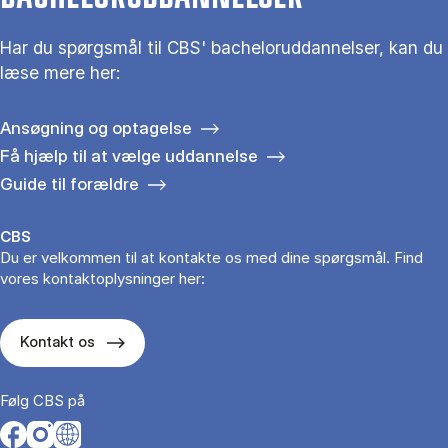
Har du spørgsmål til CBS' bacheloruddannelser, kan du
læse mere her:
Ansøgning og optagelse
Få hjælp til at vælge uddannelse
Guide til forældre
CBS
Du er velkommen til at kontakte os med dine spørgsmål. Find
vores kontaktoplysninger her:
Kontakt os
Følg CBS på
Opens in a new tab
Opens in a new tab
Opens in a new tab