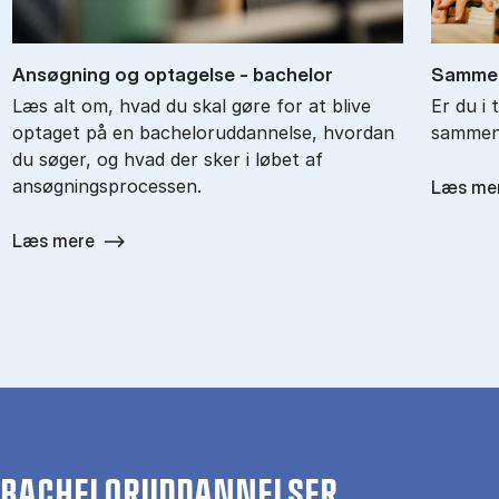
An­søg­ning og op­ta­gel­se - ba­chel­or
Sam­men
Læs alt om, hvad du skal gøre for at blive
Er du i 
optaget på en bacheloruddannelse, hvordan
sammenl
du søger, og hvad der sker i løbet af
ansøgningsprocessen.
Læs me
Læs mere
BACHELORUDDANNELSER