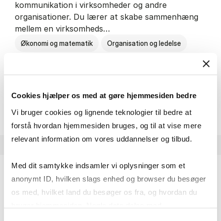
kommunikation i virksomheder og andre
organisationer. Du lærer at skabe sammenhæng
mellem en virksomheds…
Økonomi og matematik
Organisation og ledelse
Kommunikation
Cookies hjælper os med at gøre hjemmesiden bedre
HA(kom.) - erhvervs­økonomi og
Om uddannelsen
Vi bruger cookies og lignende teknologier til bedre at
forstå hvordan hjemmesiden bruges, og til at vise mere
relevant information om vores uddannelser og tilbud.
Med dit samtykke indsamler vi oplysninger som et
anonymt ID, hvilken slags enhed og browser du besøger
HA(psyk.) - erhvervs­økonomi og psy­ko­lo­gi
os med, hvilket land du besøger os fra, og hvordan du
På HA(psyk.) lærer du både at forstå, hvordan en
bruger hjemmesiden. Nogle data deles med
virksomhed fungerer og om en af virksomhedens
tredjepartsværktøjer, som vi bruger til statistik og
Samtykkevalg