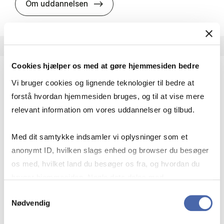
HA i pro­jekt­le­del­se
Om uddannelsen
Cookies hjælper os med at gøre hjemmesiden bedre
Vi bruger cookies og lignende teknologier til bedre at
HA(fil.) - erhvervs­økonomi og fi­lo­so­fi
forstå hvordan hjemmesiden bruges, og til at vise mere
HA(fil.) giver dig en forståelse af de udfordringer,
relevant information om vores uddannelser og tilbud.
virksomheder møder i vores komplekse verden.
Du lærer om virksomheders behov for økonomisk
Med dit samtykke indsamler vi oplysninger som et
effektivitet og…
anonymt ID, hvilken slags enhed og browser du besøger
Økonomi og matematik
Kultur og samfund
os med, hvilket land du besøger os fra, og hvordan du
Filosofi og sociologi
bruger hjemmesiden. Nogle data deles med
tredjepartsværktøjer, som vi bruger til statistik og
Samtykkevalg
Nødvendig
markedsføring. Du bestemmer selv - og kan altid trække
HA(fil.) - erhvervs­økonomi og fi­lo­
Om uddannelsen
dit samtykke tilbage via knappen nederst til højre.