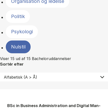
Organisation og ledelse
Politik
Psykologi
Nulstil
Viser 15 ud af 15 Bacheloruddannelser
Sortér efter
BSc in Busi­ness Ad­min­is­tra­tion and Di­git­al Man­