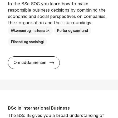
In the BSc SOC you learn how to make
responsible business decisions by combining the
economic and social perspectives on companies,
their organisation and their surroundings.
Økonomi og matematik
Kultur og samfund
Filosofi og sociologi
BSc in Busi­ness Ad­min­is­tra­tion 
Om uddannelsen
BSc in In­ter­na­tion­al Busi­ness
The BSc IB gives you a broad understanding of