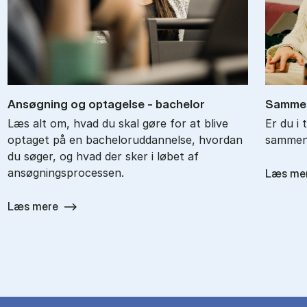
An­søg­ning og op­ta­gel­se - ba­chel­or
Sam­men
Læs alt om, hvad du skal gøre for at blive
Er du i 
optaget på en bacheloruddannelse, hvordan
sammenl
du søger, og hvad der sker i løbet af
ansøgningsprocessen.
Læs me
Læs mere