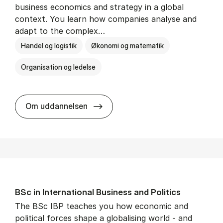
business economics and strategy in a global
context. You learn how companies analyse and
adapt to the complex…
Handel og logistik
Økonomi og matematik
Organisation og ledelse
BSc in In­ter­na­tion­al Busi­ness
Om uddannelsen
BSc in In­ter­na­tion­al Busi­ness and Polit­ics
The BSc IBP teaches you how economic and
political forces shape a globalising world - and