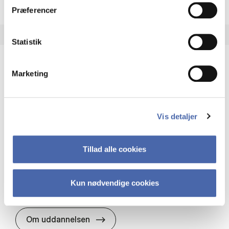
Præferencer
Statistik
Marketing
HA(it.) - erhvervs­økonomi og informations­
teknologi
HA(it.) giver dig en bred forståelse for
Vis detaljer
virksomheders muligheder og udfordringer inden
for it. Du får redskaber til at udvælge, udvikle og
implementere it…
Tillad alle cookies
IT og teknologi
Økonomi og matematik
Organisation og ledelse
Kun nødvendige cookies
HA(it.) - erhvervs­økonomi og in
Om uddannelsen