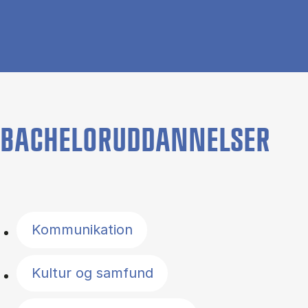
BACHELORUDDANNELSER
Filter by topics
Kommunikation
Kultur og samfund