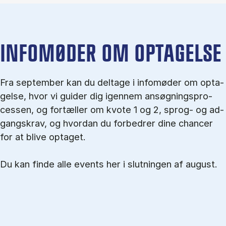
IN­FO­MØ­DER OM OP­TA­GEL­SE
Fra september kan du del­tage i in­fo­mø­der om op­ta­
gel­se, hvor vi gu­i­der dig igen­nem an­søg­nings­pro­
ces­sen, og for­tæl­ler om kvo­te 1 og 2, sprog- og ad­
gangs­krav, og hvordan du forbedrer dine chancer
for at blive optaget.
Du kan finde alle events her i slutningen af august.