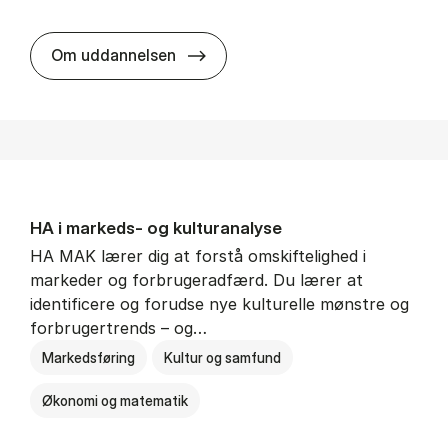
HA al­men erhvervs­økonomi
Om uddannelsen
HA i mar­keds- og kul­tu­r­a­na­ly­se
HA MAK lærer dig at forstå omskiftelighed i
markeder og forbrugeradfærd. Du lærer at
identificere og forudse nye kulturelle mønstre og
forbrugertrends – og…
Markedsføring
Kultur og samfund
Økonomi og matematik