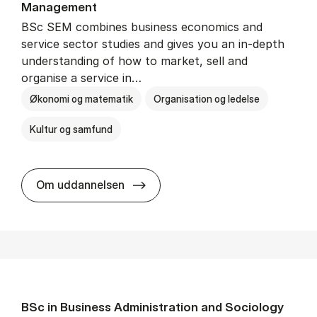
Man­age­ment
BSc SEM combines business economics and
service sector studies and gives you an in-depth
understanding of how to market, sell and
organise a service in…
Økonomi og matematik
Organisation og ledelse
Kultur og samfund
BSc in Busi­ness Ad­min­is­tra­tio
Om uddannelsen
BSc in Busi­ness Ad­min­is­tra­tion and So­ci­ology