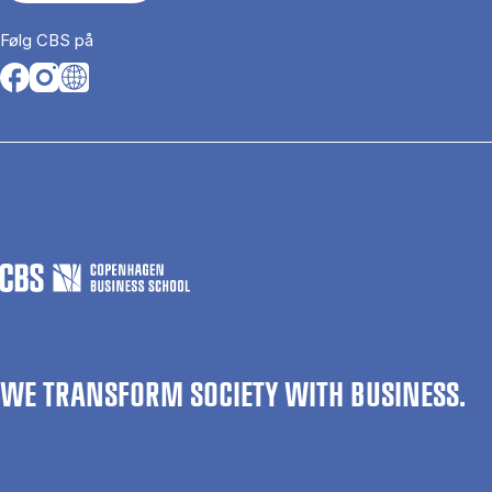
Følg CBS på
Opens in a new tab
Opens in a new tab
Opens in a new tab
WE TRANSFORM SOCIETY WITH BUSINESS.