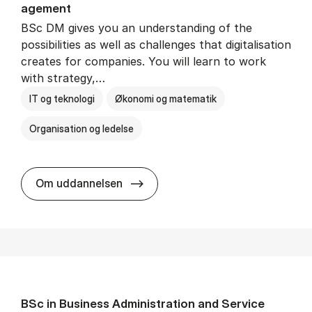
age­ment
BSc DM gives you an understanding of the
possibilities as well as challenges that digitalisation
creates for companies. You will learn to work
with strategy,…
IT og teknologi
Økonomi og matematik
Organisation og ledelse
BSc in Busi­ness Ad­min­is­tra­tion
Om uddannelsen
BSc in Busi­ness Ad­min­is­tra­tion and Ser­vice