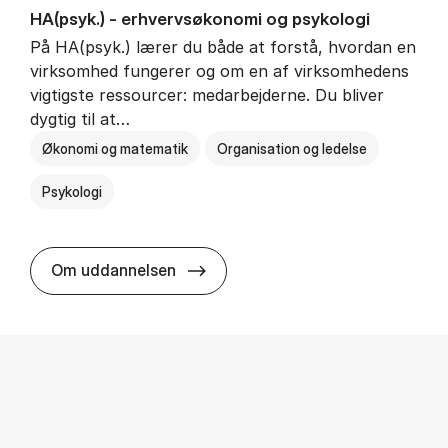
HA(psyk.) - erhvervs­økonomi og psy­ko­lo­gi
På HA(psyk.) lærer du både at forstå, hvordan en
virksomhed fungerer og om en af virksomhedens
vigtigste ressourcer: medarbejderne. Du bliver
dygtig til at…
Økonomi og matematik
Organisation og ledelse
Psykologi
HA(psyk.) - erhvervs­økonomi og ps
Om uddannelsen