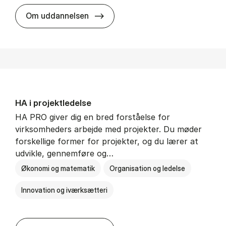
HA i mar­keds- og kul­tu­r­a­na­ly­se
Om uddannelsen
HA i pro­jekt­le­del­se
HA PRO giver dig en bred forståelse for
virksomheders arbejde med projekter. Du møder
forskellige former for projekter, og du lærer at
udvikle, gennemføre og…
Økonomi og matematik
Organisation og ledelse
Innovation og iværksætteri