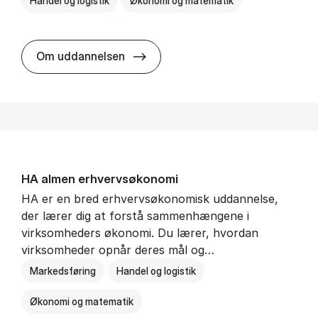
Handel og logistik
Økonomi og matematik
BSc in In­ter­na­tion­al Ship­ping a
Om uddannelsen
HA al­men erhvervs­økonomi
HA er en bred erhvervsøkonomisk uddannelse,
der lærer dig at forstå sammenhængene i
virksomheders økonomi. Du lærer, hvordan
virksomheder opnår deres mål og…
Markedsføring
Handel og logistik
Økonomi og matematik