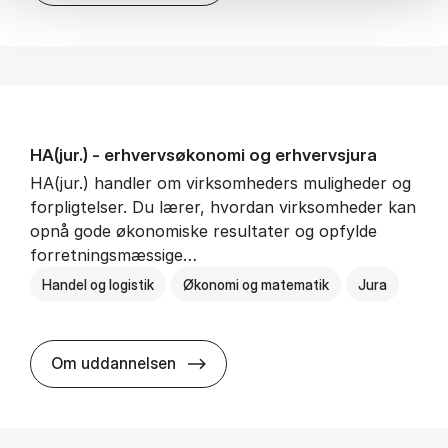
HA(jur.) - erhvervs­økonomi og erhvervs­jura
HA(jur.) handler om virksomheders muligheder og
forpligtelser. Du lærer, hvordan virksomheder kan
opnå gode økonomiske resultater og opfylde
forretningsmæssige…
Handel og logistik
Økonomi og matematik
Jura
HA(jur.) - erhvervs­økonomi og er
Om uddannelsen