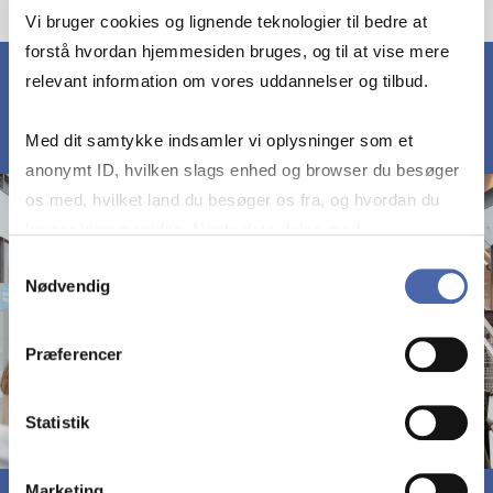
Vi bruger cookies og lignende teknologier til bedre at
forstå hvordan hjemmesiden bruges, og til at vise mere
relevant information om vores uddannelser og tilbud.
Med dit samtykke indsamler vi oplysninger som et
anonymt ID, hvilken slags enhed og browser du besøger
os med, hvilket land du besøger os fra, og hvordan du
bruger hjemmesiden. Nogle data deles med
tredjepartsværktøjer, som vi bruger til statistik og
Samtykkevalg
Nødvendig
markedsføring. Du bestemmer selv - og kan altid trække
dit samtykke tilbage via knappen nederst til højre.
Præferencer
Statistik
Marketing