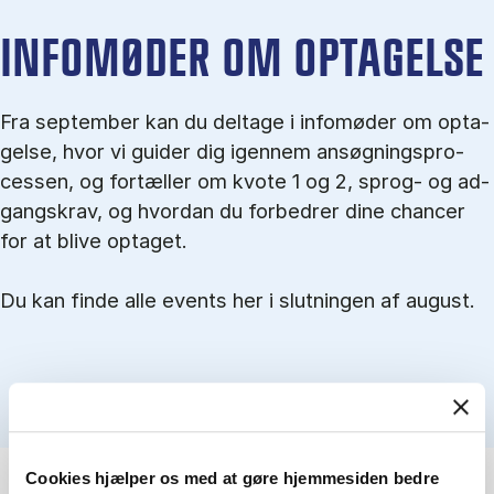
IN­FO­MØ­DER OM OP­TA­GEL­SE
Fra september kan du del­tage i in­fo­mø­der om op­ta­
gel­se, hvor vi gu­i­der dig igen­nem an­søg­nings­pro­
ces­sen, og for­tæl­ler om kvo­te 1 og 2, sprog- og ad­
gangs­krav, og hvordan du forbedrer dine chancer
for at blive optaget.
Du kan finde alle events her i slutningen af august.
Cookies hjælper os med at gøre hjemmesiden bedre