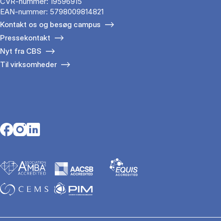
CVR-nummer: 19596915
EAN-nummer: 5798009814821
Kontakt os og besøg campus
Pressekontakt
Nyt fra CBS
Til virksomheder
Opens in a new tab
Opens in a new tab
Opens in a new tab