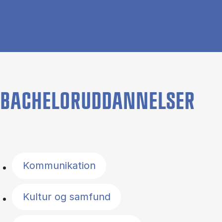
BACHELORUDDANNELSER
Filter by topics
Kommunikation
Kultur og samfund