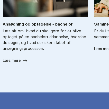
An­søg­ning og op­ta­gel­se - ba­chel­or
Sam­men
Læs alt om, hvad du skal gøre for at blive
Er du i 
optaget på en bacheloruddannelse, hvordan
sammenl
du søger, og hvad der sker i løbet af
ansøgningsprocessen.
Læs me
Læs mere