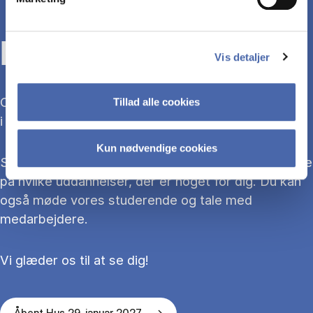
KOM TIL ÅBENT HUS
Vis detaljer
Overvejer du at søge ind på en bacheloruddannelse
Tillad alle cookies
i 2027?
Kun nødvendige cookies
Så kom med til Åbent Hus, hvor du kan blive klogere
på hvilke uddannelser, der er noget for dig. Du kan
også møde vores studerende og tale med
medarbejdere.
Vi glæder os til at se dig!
Åbent Hus 29. januar 2027