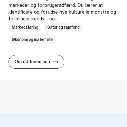
markeder og forbrugeradfærd. Du lærer at
identificere og forudse nye kulturelle mønstre og
forbrugertrends – og…
Markedsføring
Kultur og samfund
Økonomi og matematik
HA i mar­keds- og kul­tu­r­a­na­ly­se
Om uddannelsen