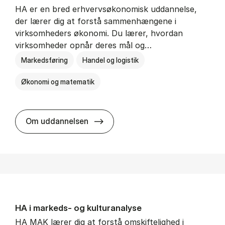
HA er en bred erhvervsøkonomisk uddannelse,
der lærer dig at forstå sammenhængene i
virksomheders økonomi. Du lærer, hvordan
virksomheder opnår deres mål og…
Markedsføring
Handel og logistik
Økonomi og matematik
HA al­men erhvervs­økonomi
Om uddannelsen
HA i mar­keds- og kul­tu­r­a­na­ly­se
HA MAK lærer dig at forstå omskiftelighed i