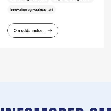
Innovation og iværksætteri
Om uddannelsen
HA i pro­jekt­le­del­se