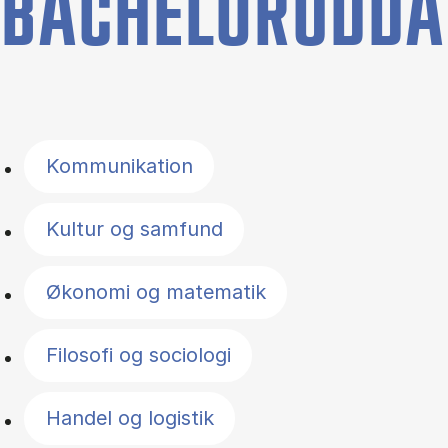
BACHELORUDDA
Filter by topics
Kommunikation
Kultur og samfund
Økonomi og matematik
Filosofi og sociologi
Handel og logistik