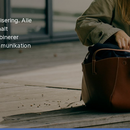
sering. Alle
alt
binerer
mmunikation