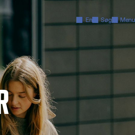
En
Søg
Menu
R