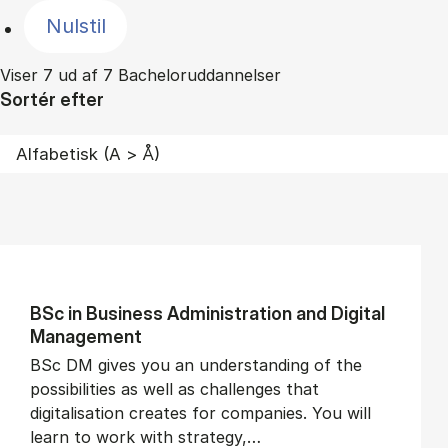
Nulstil
Viser 7 ud af 7 Bacheloruddannelser
Sortér efter
BSc in Busi­ness Ad­min­is­tra­tion and Di­git­al
Man­age­ment
BSc DM gives you an understanding of the
possibilities as well as challenges that
digitalisation creates for companies. You will
learn to work with strategy,…