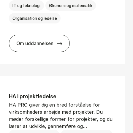
IT og teknologi
Økonomi og matematik
Organisation og ledelse
Om uddannelsen
BSc in Busi­ness Ad­min­is­tra­tion and Di­git
HA i pro­jekt­le­del­se
HA PRO giver dig en bred forståelse for
virksomheders arbejde med projekter. Du
møder forskellige former for projekter, og du
lærer at udvikle, gennemføre og…