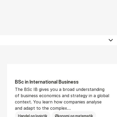
BSc in In­ter­na­tion­al Busi­ness
The BSc IB gives you a broad understanding
of business economics and strategy in a global
context. You learn how companies analyse
and adapt to the complex…
Handel og logistik
Økonomi og matematik