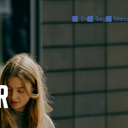
En
Søg
Menu
R