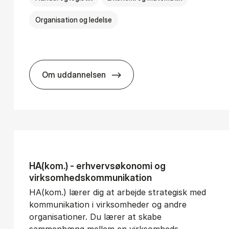
Organisation og ledelse
Om uddannelsen
­vice Man­age­ment
BSc in In­ter­na­tion­al Busi­ness
HA(kom.) - erhvervs­økonomi og
virksomheds­kommunikation
HA(kom.) lærer dig at arbejde strategisk med
kommunikation i virksomheder og andre
organisationer. Du lærer at skabe