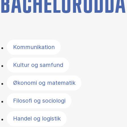
BACHELORUDDA
Filter by topics
Kommunikation
Kultur og samfund
Økonomi og matematik
Filosofi og sociologi
Handel og logistik