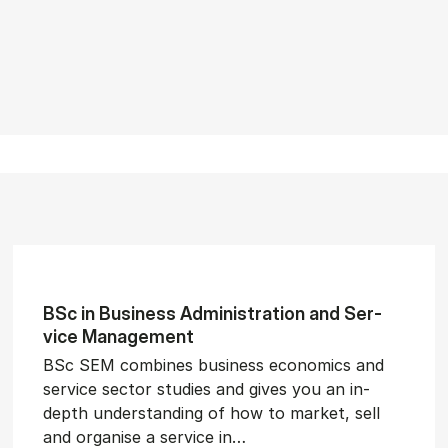
BSc in Busi­ness Ad­min­is­tra­tion and Ser­
vice Man­age­ment
BSc SEM combines business economics and
service sector studies and gives you an in-
depth understanding of how to market, sell
and organise a service in…