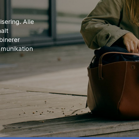
sering. Alle
alt
binerer
mmunikation