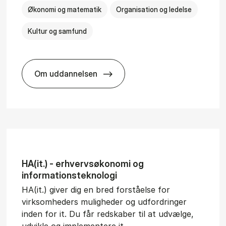
Økonomi og matematik
Organisation og ledelse
Kultur og samfund
Om uddannelsen
­al Man­age­ment
BSc in Busi­ness Ad­min­is­tra­tion and Ser
HA(it.) - erhvervs­økonomi og
informations­teknologi
HA(it.) giver dig en bred forståelse for
virksomheders muligheder og udfordringer
inden for it. Du får redskaber til at udvælge,