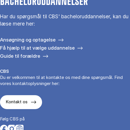
BACHELORUDDANNELSER
Har du spørgsmål til CBS' bacheloruddannelser, kan du
læse mere her:
Ansøgning og optagelse
Få hjælp til at vælge uddannelse
Guide til forældre
CBS
Du er velkommen til at kontakte os med dine spørgsmål. Find
vores kontaktoplysninger her:
Kontakt os
Følg CBS på
Opens in a new tab
Opens in a new tab
Opens in a new tab