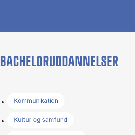
BACHELORUDDANNELSER
Filter by topics
Kommunikation
Kultur og samfund