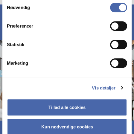
Samtykkevalg
Nødvendig
markedsføring. Du bestemmer selv - og kan altid trække
dit samtykke tilbage via knappen nederst til højre.
Præferencer
Statistik
Marketing
Vis detaljer
Tillad alle cookies
Kun nødvendige cookies