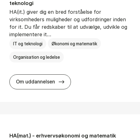
teknologi
HA(it.) giver dig en bred forståelse for
virksomheders muligheder og udfordringer inden
for it. Du får redskaber til at udvælge, udvikle og
implementere it…
IT og teknologi
Økonomi og matematik
Organisation og ledelse
HA(it.) - erhvervs­økonomi og in
Om uddannelsen
HA(mat.) - erhvervs­økonomi og ma­te­ma­tik