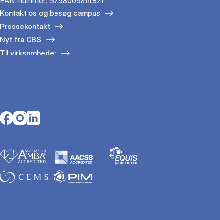
EAN-nummer: 5798009814821
Kontakt os og besøg campus
Pressekontakt
Nyt fra CBS
Til virksomheder
Opens in a new tab
Opens in a new tab
Opens in a new tab