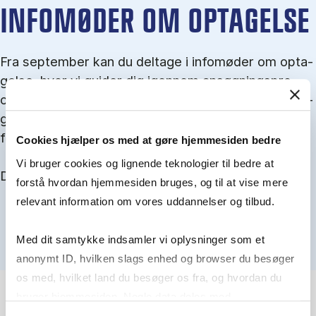
IN­FO­MØ­DER OM OP­TA­GEL­SE
Fra september kan du del­tage i in­fo­mø­der om op­ta­
gel­se, hvor vi gu­i­der dig igen­nem an­søg­nings­pro­
ces­sen, og for­tæl­ler om kvo­te 1 og 2, sprog- og ad­
gangs­krav, og hvordan du forbedrer dine chancer
for at blive optaget.
Cookies hjælper os med at gøre hjemmesiden bedre
Vi bruger cookies og lignende teknologier til bedre at
Du kan finde alle events her i slutningen af august.
forstå hvordan hjemmesiden bruges, og til at vise mere
relevant information om vores uddannelser og tilbud.
Med dit samtykke indsamler vi oplysninger som et
anonymt ID, hvilken slags enhed og browser du besøger
os med, hvilket land du besøger os fra, og hvordan du
bruger hjemmesiden. Nogle data deles med
tredjepartsværktøjer, som vi bruger til statistik og