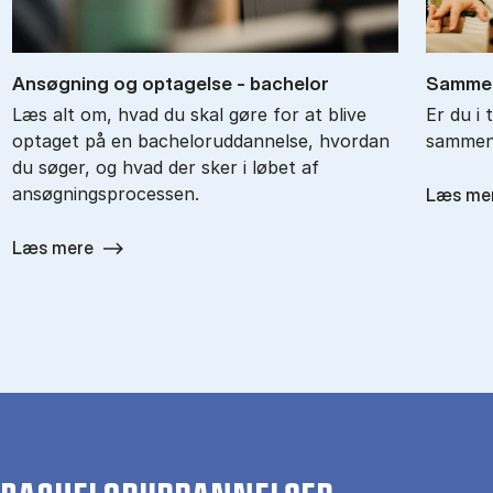
An­søg­ning og op­ta­gel­se - ba­chel­or
Sam­men
Læs alt om, hvad du skal gøre for at blive
Er du i 
optaget på en bacheloruddannelse, hvordan
sammenl
du søger, og hvad der sker i løbet af
ansøgningsprocessen.
Læs me
Læs mere