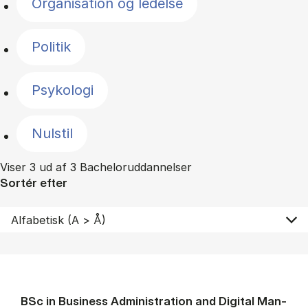
Organisation og ledelse
Politik
Psykologi
Nulstil
Viser 3 ud af 3 Bacheloruddannelser
Sortér efter
BSc in Busi­ness Ad­min­is­tra­tion and Di­git­al Man­