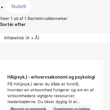
Nulstil
Viser 1 ud af 1 Bacheloruddannelser
Sortér efter
HA(psyk.) - erhvervs­økonomi og psy­ko­lo­gi
På HA(psyk.) lærer du både at forstå,
hvordan en virksomhed fungerer og om en af
virksomhedens vigtigste ressourcer:
medarbejderne. Du bliver dygtig til at…
Økonomi og matematik
Organisation og ledelse