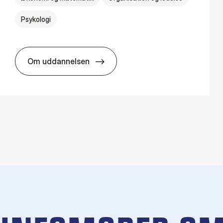
Psykologi
Om uddannelsen
HA(psyk.) - erhvervs­økonomi og psy­ko­lo­gi