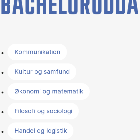
BACHELORUDDA
Filter by topics
Kommunikation
Kultur og samfund
Økonomi og matematik
Filosofi og sociologi
Handel og logistik