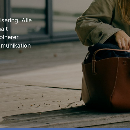
sering. Alle
alt
binerer
mmunikation