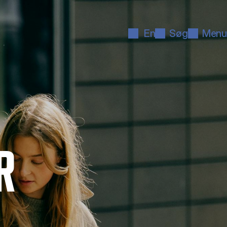
En
Søg
Menu
R