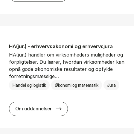
HA(jur.) - erhvervs­økonomi og erhvervs­jura
HA(jur.) handler om virksomheders muligheder og
forpligtelser. Du lærer, hvordan virksomheder kan
opnå gode økonomiske resultater og opfylde
forretningsmæssige…
Handel og logistik
Økonomi og matematik
Jura
HA(jur.) - erhvervs­økonomi og er
Om uddannelsen