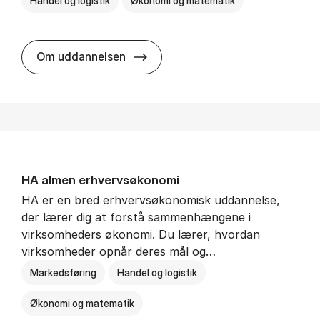
Handel og logistik
Økonomi og matematik
BSc in In­ter­na­tion­al Ship­ping a
Om uddannelsen
HA al­men erhvervs­økonomi
HA er en bred erhvervsøkonomisk uddannelse,
der lærer dig at forstå sammenhængene i
virksomheders økonomi. Du lærer, hvordan
virksomheder opnår deres mål og…
Markedsføring
Handel og logistik
Økonomi og matematik