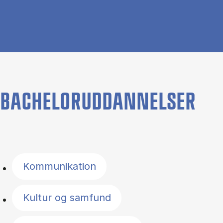
BACHELORUDDANNELSER
Filter by topics
Kommunikation
Kultur og samfund