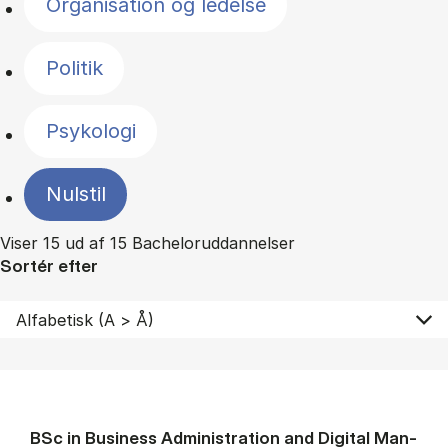
Organisation og ledelse
Politik
Psykologi
Nulstil
Viser 15 ud af 15 Bacheloruddannelser
Sortér efter
BSc in Busi­ness Ad­min­is­tra­tion and Di­git­al Man­