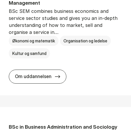
Man­age­ment
BSc SEM combines business economics and
service sector studies and gives you an in-depth
understanding of how to market, sell and
organise a service in…
Økonomi og matematik
Organisation og ledelse
Kultur og samfund
BSc in Busi­ness Ad­min­is­tra­tio
Om uddannelsen
BSc in Busi­ness Ad­min­is­tra­tion and So­ci­ology