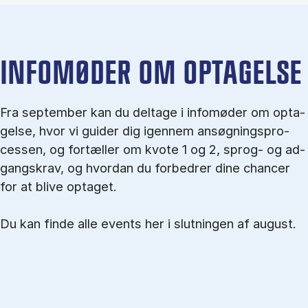
IN­FO­MØ­DER OM OP­TA­GEL­SE
Fra september kan du del­tage i in­fo­mø­der om op­ta­
gel­se, hvor vi gu­i­der dig igen­nem an­søg­nings­pro­
ces­sen, og for­tæl­ler om kvo­te 1 og 2, sprog- og ad­
gangs­krav, og hvordan du forbedrer dine chancer
for at blive optaget.
Du kan finde alle events her i slutningen af august.