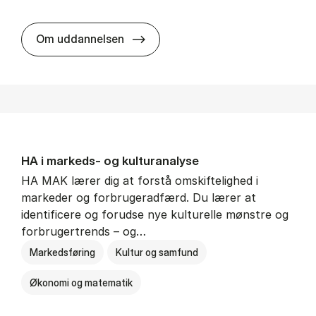
HA al­men erhvervs­økonomi
Om uddannelsen
HA i mar­keds- og kul­tu­r­a­na­ly­se
HA MAK lærer dig at forstå omskiftelighed i
markeder og forbrugeradfærd. Du lærer at
identificere og forudse nye kulturelle mønstre og
forbrugertrends – og…
Markedsføring
Kultur og samfund
Økonomi og matematik