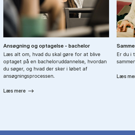
An­søg­ning og op­ta­gel­se - ba­chel­or
Sam­men
Læs alt om, hvad du skal gøre for at blive
Er du i 
optaget på en bacheloruddannelse, hvordan
sammenl
du søger, og hvad der sker i løbet af
ansøgningsprocessen.
Læs me
Læs mere