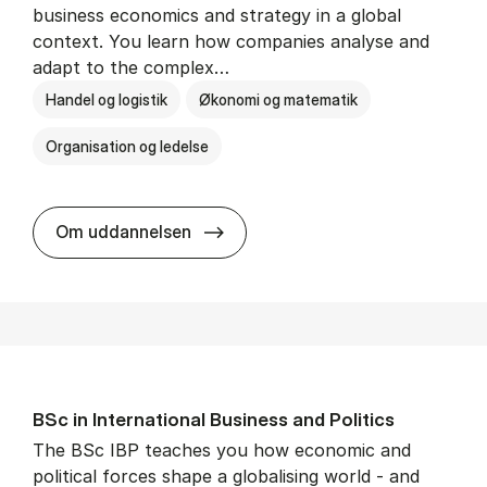
business economics and strategy in a global
context. You learn how companies analyse and
adapt to the complex…
Handel og logistik
Økonomi og matematik
Organisation og ledelse
BSc in In­ter­na­tion­al Busi­ness
Om uddannelsen
BSc in In­ter­na­tion­al Busi­ness and Polit­ics
The BSc IBP teaches you how economic and
political forces shape a globalising world - and