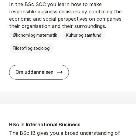
In the BSc SOC you learn how to make
responsible business decisions by combining the
economic and social perspectives on companies,
their organisation and their surroundings.
Økonomi og matematik
Kultur og samfund
Filosofi og sociologi
BSc in Busi­ness Ad­min­is­tra­tion 
Om uddannelsen
BSc in In­ter­na­tion­al Busi­ness
The BSc IB gives you a broad understanding of