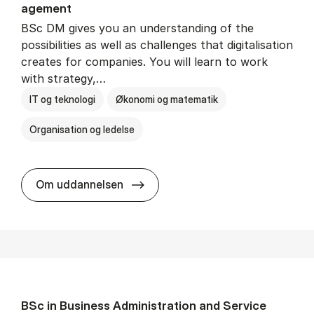
age­ment
BSc DM gives you an understanding of the
possibilities as well as challenges that digitalisation
creates for companies. You will learn to work
with strategy,…
IT og teknologi
Økonomi og matematik
Organisation og ledelse
BSc in Busi­ness Ad­min­is­tra­tion
Om uddannelsen
BSc in Busi­ness Ad­min­is­tra­tion and Ser­vice