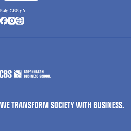
Følg CBS på
Opens in a new tab
Opens in a new tab
Opens in a new tab
WE TRANSFORM SOCIETY WITH BUSINESS.