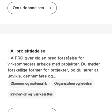
HA i mar­keds- og kul­tu­r­a­na­ly­se
Om uddannelsen
HA i pro­jekt­le­del­se
HA PRO giver dig en bred forståelse for
virksomheders arbejde med projekter. Du møder
forskellige former for projekter, og du lærer at
udvikle, gennemføre og…
Økonomi og matematik
Organisation og ledelse
Innovation og iværksætteri