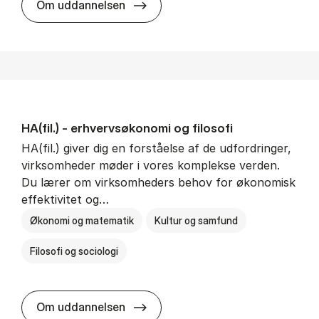
HA i pro­jekt­le­del­se
Om uddannelsen
HA(fil.) - erhvervs­økonomi og fi­lo­so­fi
HA(fil.) giver dig en forståelse af de udfordringer,
virksomheder møder i vores komplekse verden.
Du lærer om virksomheders behov for økonomisk
effektivitet og…
Økonomi og matematik
Kultur og samfund
Filosofi og sociologi
HA(fil.) - erhvervs­økonomi og fi­lo­
Om uddannelsen