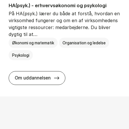
HA(psyk.) - erhvervs­økonomi og psy­ko­lo­gi
På HA(psyk.) lærer du både at forstå, hvordan en
virksomhed fungerer og om en af virksomhedens
vigtigste ressourcer: medarbejderne. Du bliver
dygtig til at…
Økonomi og matematik
Organisation og ledelse
Psykologi
HA(psyk.) - erhvervs­økonomi og ps
Om uddannelsen