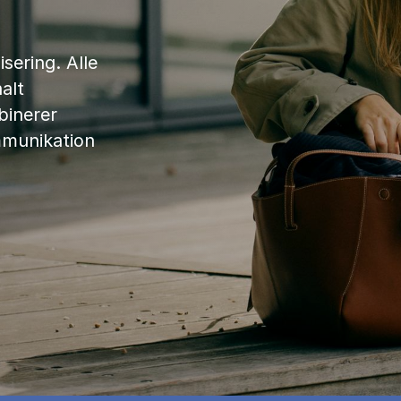
sering. Alle
alt
binerer
mmunikation