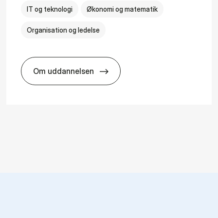
IT og teknologi
Økonomi og matematik
Organisation og ledelse
Om uddannelsen
­al Man­age­ment
HA(it.) - erhvervs­økonomi og informatio