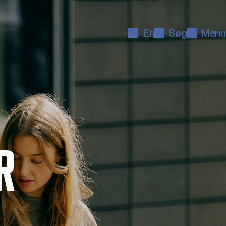
En
Søg
Menu
R