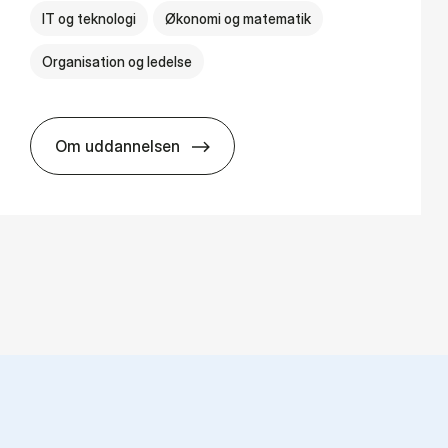
IT og teknologi
Økonomi og matematik
Organisation og ledelse
Om uddannelsen
BSc in Busi­ness Ad­min­is­tra­tion and Di­git