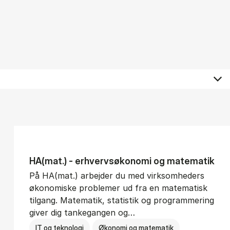
HA(mat.) - erhvervs­økonomi og ma­te­ma­tik
På HA(mat.) arbejder du med virksomheders
økonomiske problemer ud fra en matematisk
tilgang. Matematik, statistik og programmering
giver dig tankegangen og…
IT og teknologi
Økonomi og matematik