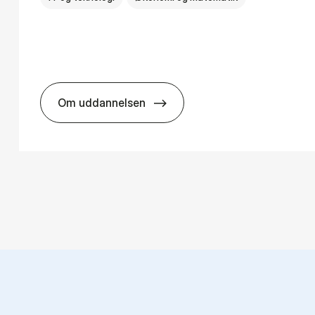
Om uddannelsen
ns­teknologi
HA(mat.) - erhvervs­økonomi og ma­te­ma