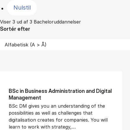
Nulstil
Viser 3 ud af 3 Bacheloruddannelser
Sortér efter
BSc in Busi­ness Ad­min­is­tra­tion and Di­git­al
Man­age­ment
BSc DM gives you an understanding of the
possibilities as well as challenges that
digitalisation creates for companies. You will
learn to work with strategy,…