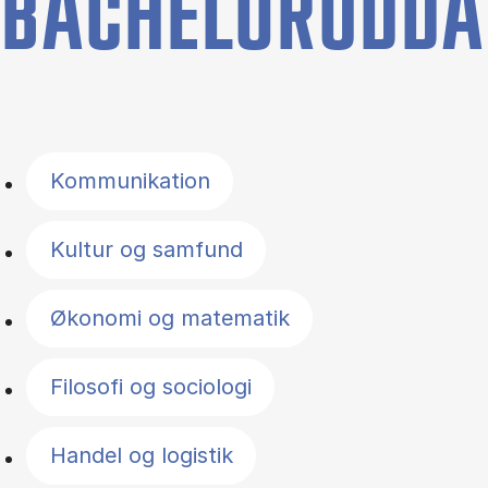
BACHELORUDDA
Filter by topics
Kommunikation
Kultur og samfund
Økonomi og matematik
Filosofi og sociologi
Handel og logistik