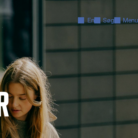
En
Søg
Menu
R