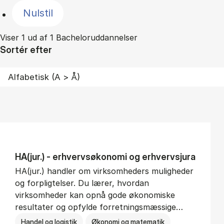
Nulstil
Viser 1 ud af 1 Bacheloruddannelser
Sortér efter
HA(jur.) - erhvervs­økonomi og erhvervs­jura
HA(jur.) handler om virksomheders muligheder
og forpligtelser. Du lærer, hvordan
virksomheder kan opnå gode økonomiske
resultater og opfylde forretningsmæssige…
Handel og logistik
Økonomi og matematik