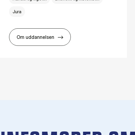
Jura
Om uddannelsen
HA(jur.) - erhvervs­økonomi og erhvervs­jura