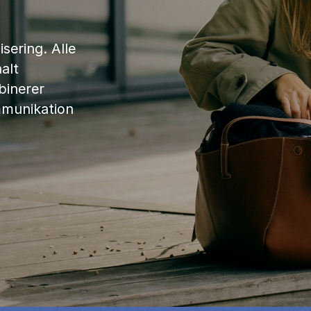
sering. Alle
alt
binerer
mmunikation