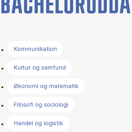
BACHELORUDDA
Filter by topics
Kommunikation
Kultur og samfund
Økonomi og matematik
Filosofi og sociologi
Handel og logistik