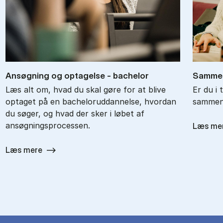
An­søg­ning og op­ta­gel­se - ba­chel­or
Sam­men
Læs alt om, hvad du skal gøre for at blive
Er du i 
optaget på en bacheloruddannelse, hvordan
sammenl
du søger, og hvad der sker i løbet af
ansøgningsprocessen.
Læs me
Læs mere