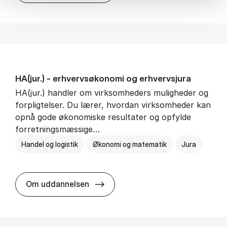
HA(jur.) - erhvervs­økonomi og erhvervs­jura
HA(jur.) handler om virksomheders muligheder og
forpligtelser. Du lærer, hvordan virksomheder kan
opnå gode økonomiske resultater og opfylde
forretningsmæssige…
Handel og logistik
Økonomi og matematik
Jura
HA(jur.) - erhvervs­økonomi og er
Om uddannelsen