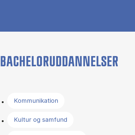
BACHELORUDDANNELSER
Filter by topics
Kommunikation
Kultur og samfund