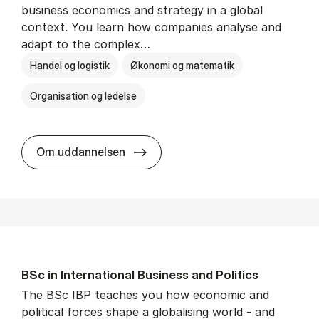
business economics and strategy in a global
context. You learn how companies analyse and
adapt to the complex…
Handel og logistik
Økonomi og matematik
Organisation og ledelse
BSc in In­ter­na­tion­al Busi­ness
Om uddannelsen
BSc in In­ter­na­tion­al Busi­ness and Polit­ics
The BSc IBP teaches you how economic and
political forces shape a globalising world - and