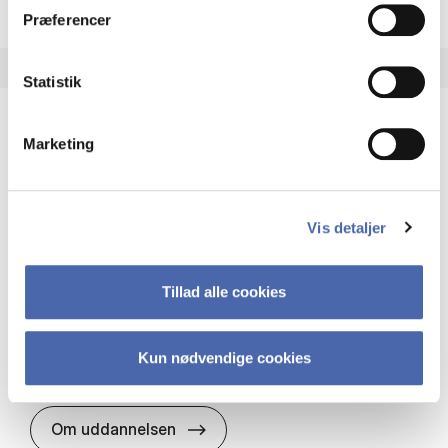
Præferencer
Statistik
Marketing
HA(it.) - erhvervs­økonomi og informations­
teknologi
HA(it.) giver dig en bred forståelse for
Vis detaljer
virksomheders muligheder og udfordringer inden
for it. Du får redskaber til at udvælge, udvikle og
implementere it…
Tillad alle cookies
IT og teknologi
Økonomi og matematik
Organisation og ledelse
Kun nødvendige cookies
HA(it.) - erhvervs­økonomi og in
Om uddannelsen