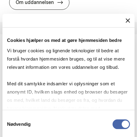
HA i pro­jekt­le­del­se
Om uddannelsen
Cookies hjælper os med at gøre hjemmesiden bedre
Vi bruger cookies og lignende teknologier til bedre at
HA(fil.) - erhvervs­økonomi og fi­lo­so­fi
forstå hvordan hjemmesiden bruges, og til at vise mere
HA(fil.) giver dig en forståelse af de udfordringer,
relevant information om vores uddannelser og tilbud.
virksomheder møder i vores komplekse verden.
Du lærer om virksomheders behov for økonomisk
Med dit samtykke indsamler vi oplysninger som et
effektivitet og…
anonymt ID, hvilken slags enhed og browser du besøger
Økonomi og matematik
Kultur og samfund
os med, hvilket land du besøger os fra, og hvordan du
Filosofi og sociologi
bruger hjemmesiden. Nogle data deles med
tredjepartsværktøjer, som vi bruger til statistik og
Samtykkevalg
Nødvendig
markedsføring. Du bestemmer selv - og kan altid trække
HA(fil.) - erhvervs­økonomi og fi­lo­
Om uddannelsen
dit samtykke tilbage via knappen nederst til højre.