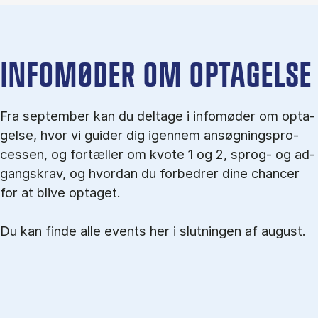
IN­FO­MØ­DER OM OP­TA­GEL­SE
Fra september kan du del­tage i in­fo­mø­der om op­ta­
gel­se, hvor vi gu­i­der dig igen­nem an­søg­nings­pro­
ces­sen, og for­tæl­ler om kvo­te 1 og 2, sprog- og ad­
gangs­krav, og hvordan du forbedrer dine chancer
for at blive optaget.
Du kan finde alle events her i slutningen af august.