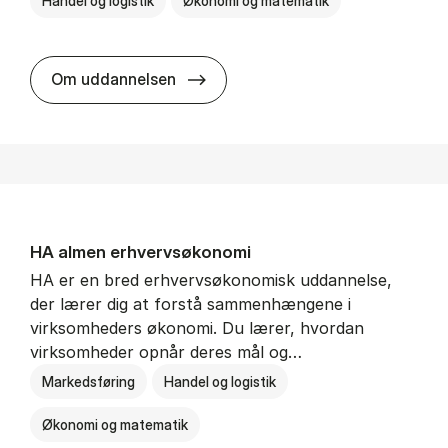
Handel og logistik
Økonomi og matematik
BSc in In­ter­na­tion­al Ship­ping a
Om uddannelsen
HA al­men erhvervs­økonomi
HA er en bred erhvervsøkonomisk uddannelse,
der lærer dig at forstå sammenhængene i
virksomheders økonomi. Du lærer, hvordan
virksomheder opnår deres mål og…
Markedsføring
Handel og logistik
Økonomi og matematik