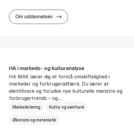
HA al­men erhvervs­økonomi
Om uddannelsen
HA i mar­keds- og kul­tu­r­a­na­ly­se
HA MAK lærer dig at forstå omskiftelighed i
markeder og forbrugeradfærd. Du lærer at
identificere og forudse nye kulturelle mønstre og
forbrugertrends – og…
Markedsføring
Kultur og samfund
Økonomi og matematik