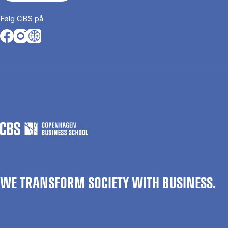
Følg CBS på
Opens in a new tab
Opens in a new tab
Opens in a new tab
WE TRANSFORM SOCIETY WITH BUSINESS.