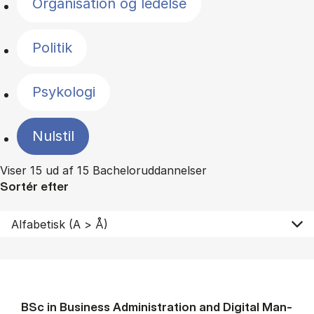
Organisation og ledelse
Politik
Psykologi
Nulstil
Viser 15 ud af 15 Bacheloruddannelser
Sortér efter
BSc in Busi­ness Ad­min­is­tra­tion and Di­git­al Man­