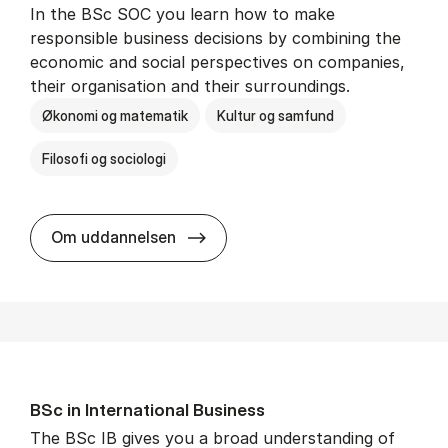
In the BSc SOC you learn how to make
responsible business decisions by combining the
economic and social perspectives on companies,
their organisation and their surroundings.
Økonomi og matematik
Kultur og samfund
Filosofi og sociologi
BSc in Busi­ness Ad­min­is­tra­tion 
Om uddannelsen
BSc in In­ter­na­tion­al Busi­ness
The BSc IB gives you a broad understanding of