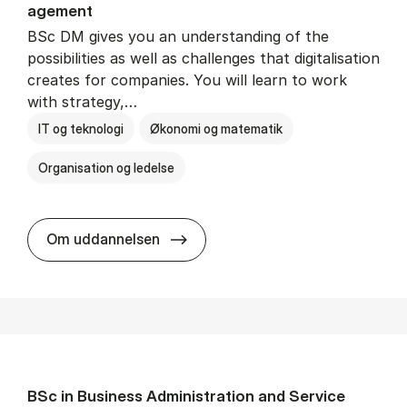
age­ment
BSc DM gives you an understanding of the
possibilities as well as challenges that digitalisation
creates for companies. You will learn to work
with strategy,…
IT og teknologi
Økonomi og matematik
Organisation og ledelse
BSc in Busi­ness Ad­min­is­tra­tion
Om uddannelsen
BSc in Busi­ness Ad­min­is­tra­tion and Ser­vice