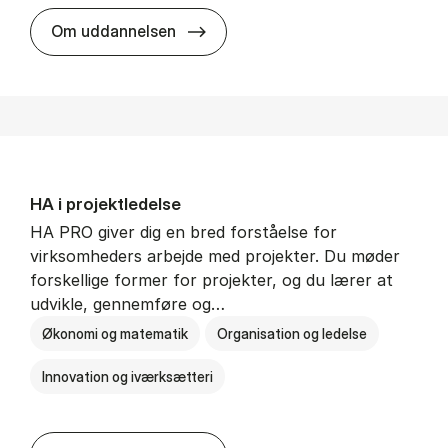
HA i mar­keds- og kul­tu­r­a­na­ly­se
Om uddannelsen
HA i pro­jekt­le­del­se
HA PRO giver dig en bred forståelse for
virksomheders arbejde med projekter. Du møder
forskellige former for projekter, og du lærer at
udvikle, gennemføre og…
Økonomi og matematik
Organisation og ledelse
Innovation og iværksætteri