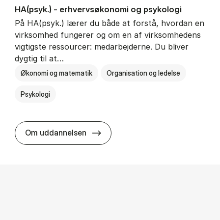
HA(psyk.) - erhvervs­økonomi og psy­ko­lo­gi
På HA(psyk.) lærer du både at forstå, hvordan en
virksomhed fungerer og om en af virksomhedens
vigtigste ressourcer: medarbejderne. Du bliver
dygtig til at…
Økonomi og matematik
Organisation og ledelse
Psykologi
HA(psyk.) - erhvervs­økonomi og ps
Om uddannelsen