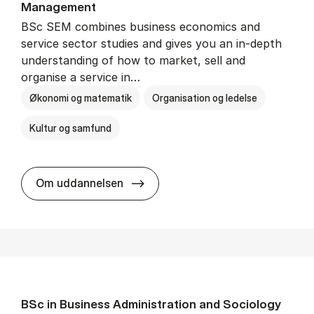
Man­age­ment
BSc SEM combines business economics and
service sector studies and gives you an in-depth
understanding of how to market, sell and
organise a service in…
Økonomi og matematik
Organisation og ledelse
Kultur og samfund
BSc in Busi­ness Ad­min­is­tra­tio
Om uddannelsen
BSc in Busi­ness Ad­min­is­tra­tion and So­ci­ology