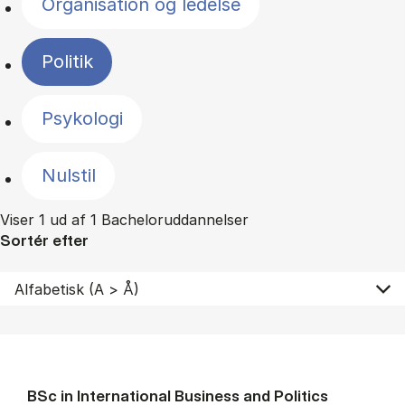
Organisation og ledelse
Politik
Psykologi
Nulstil
Viser 1 ud af 1 Bacheloruddannelser
Sortér efter
BSc in In­ter­na­tion­al Busi­ness and Polit­ics