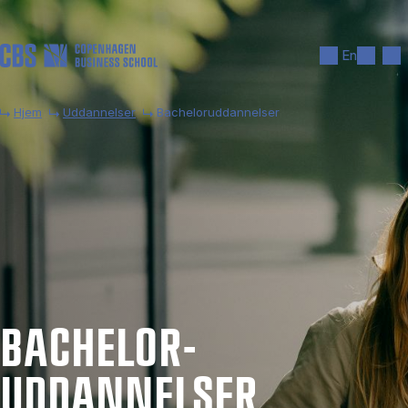
Gå til hovedindhold
Søg
Men
En
Hjem
Uddannelser
Bacheloruddannelser
BACHELOR­
UDDANNELSER