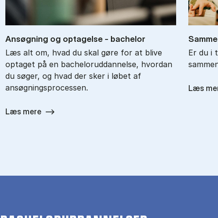
An­søg­ning og op­ta­gel­se - ba­chel­or
Sam­men
Læs alt om, hvad du skal gøre for at blive
Er du i 
optaget på en bacheloruddannelse, hvordan
sammenl
du søger, og hvad der sker i løbet af
ansøgningsprocessen.
Læs me
Læs mere