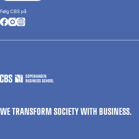
Følg CBS på
Opens in a new tab
Opens in a new tab
Opens in a new tab
WE TRANSFORM SOCIETY WITH BUSINESS.