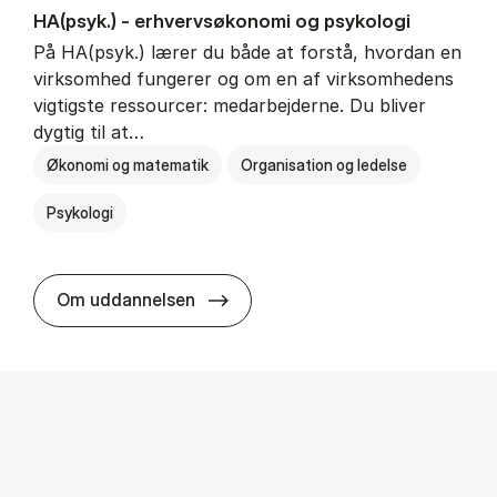
HA(psyk.) - erhvervs­økonomi og psy­ko­lo­gi
På HA(psyk.) lærer du både at forstå, hvordan en
virksomhed fungerer og om en af virksomhedens
vigtigste ressourcer: medarbejderne. Du bliver
dygtig til at…
Økonomi og matematik
Organisation og ledelse
Psykologi
HA(psyk.) - erhvervs­økonomi og ps
Om uddannelsen