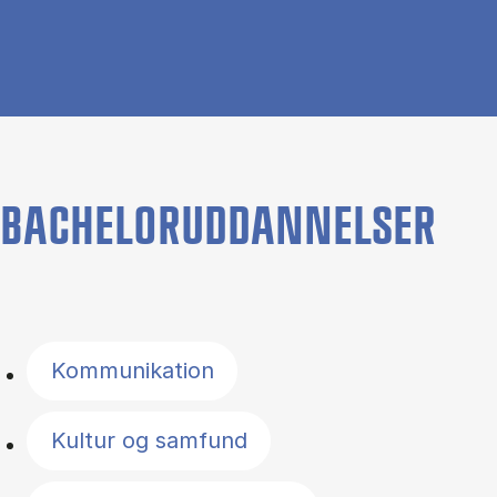
BACHELORUDDANNELSER
Filter by topics
Kommunikation
Kultur og samfund