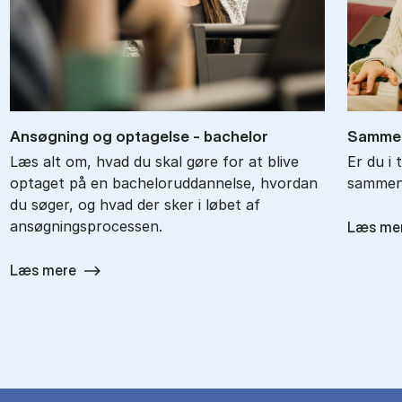
An­søg­ning og op­ta­gel­se - ba­chel­or
Sam­men
Læs alt om, hvad du skal gøre for at blive
Er du i 
optaget på en bacheloruddannelse, hvordan
sammenl
du søger, og hvad der sker i løbet af
ansøgningsprocessen.
Læs me
Læs mere