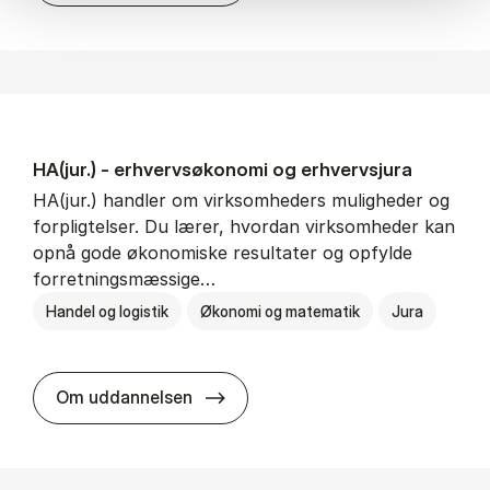
HA(jur.) - erhvervs­økonomi og erhvervs­jura
HA(jur.) handler om virksomheders muligheder og
forpligtelser. Du lærer, hvordan virksomheder kan
opnå gode økonomiske resultater og opfylde
forretningsmæssige…
Handel og logistik
Økonomi og matematik
Jura
HA(jur.) - erhvervs­økonomi og er
Om uddannelsen