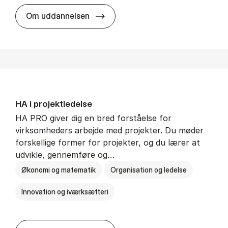
HA i mar­keds- og kul­tu­r­a­na­ly­se
Om uddannelsen
HA i pro­jekt­le­del­se
HA PRO giver dig en bred forståelse for
virksomheders arbejde med projekter. Du møder
forskellige former for projekter, og du lærer at
udvikle, gennemføre og…
Økonomi og matematik
Organisation og ledelse
Innovation og iværksætteri