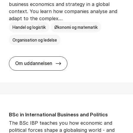
business economics and strategy in a global
context. You learn how companies analyse and
adapt to the complex…
Handel og logistik
Økonomi og matematik
Organisation og ledelse
BSc in In­ter­na­tion­al Busi­ness
Om uddannelsen
BSc in In­ter­na­tion­al Busi­ness and Polit­ics
The BSc IBP teaches you how economic and
political forces shape a globalising world - and