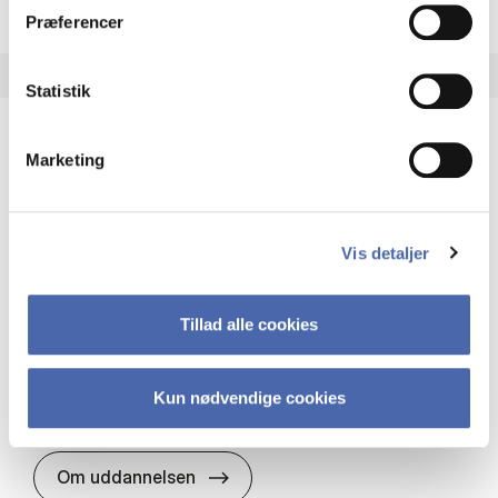
Præferencer
Statistik
Marketing
HA(it.) - erhvervs­økonomi og informations­
teknologi
HA(it.) giver dig en bred forståelse for
Vis detaljer
virksomheders muligheder og udfordringer inden
for it. Du får redskaber til at udvælge, udvikle og
implementere it…
Tillad alle cookies
IT og teknologi
Økonomi og matematik
Organisation og ledelse
Kun nødvendige cookies
HA(it.) - erhvervs­økonomi og in
Om uddannelsen