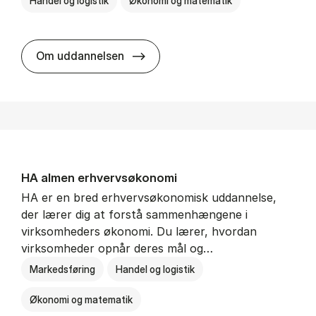
Handel og logistik
Økonomi og matematik
BSc in In­ter­na­tion­al Ship­ping a
Om uddannelsen
HA al­men erhvervs­økonomi
HA er en bred erhvervsøkonomisk uddannelse,
der lærer dig at forstå sammenhængene i
virksomheders økonomi. Du lærer, hvordan
virksomheder opnår deres mål og…
Markedsføring
Handel og logistik
Økonomi og matematik