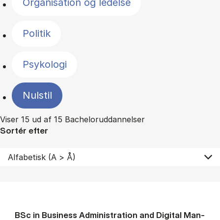
Organisation og ledelse
Politik
Psykologi
Nulstil
Viser 15 ud af 15 Bacheloruddannelser
Sortér efter
BSc in Busi­ness Ad­min­is­tra­tion and Di­git­al Man­