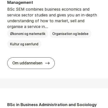
Man­age­ment
BSc SEM combines business economics and
service sector studies and gives you an in-depth
understanding of how to market, sell and
organise a service in…
Økonomi og matematik
Organisation og ledelse
Kultur og samfund
BSc in Busi­ness Ad­min­is­tra­tio
Om uddannelsen
BSc in Busi­ness Ad­min­is­tra­tion and So­ci­ology