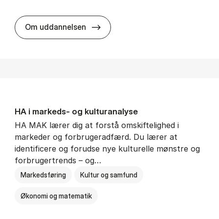
HA al­men erhvervs­økonomi
Om uddannelsen
HA i mar­keds- og kul­tu­r­a­na­ly­se
HA MAK lærer dig at forstå omskiftelighed i
markeder og forbrugeradfærd. Du lærer at
identificere og forudse nye kulturelle mønstre og
forbrugertrends – og…
Markedsføring
Kultur og samfund
Økonomi og matematik