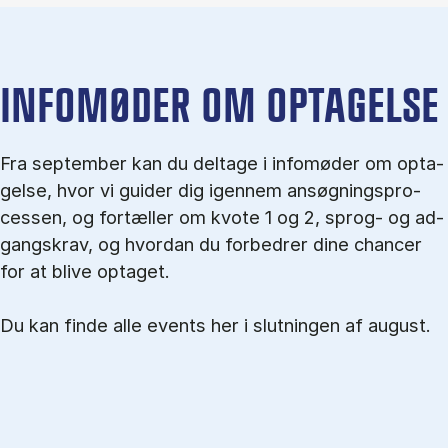
IN­FO­MØ­DER OM OP­TA­GEL­SE
Fra september kan du del­tage i in­fo­mø­der om op­ta­
gel­se, hvor vi gu­i­der dig igen­nem an­søg­nings­pro­
ces­sen, og for­tæl­ler om kvo­te 1 og 2, sprog- og ad­
gangs­krav, og hvordan du forbedrer dine chancer
for at blive optaget.
Du kan finde alle events her i slutningen af august.