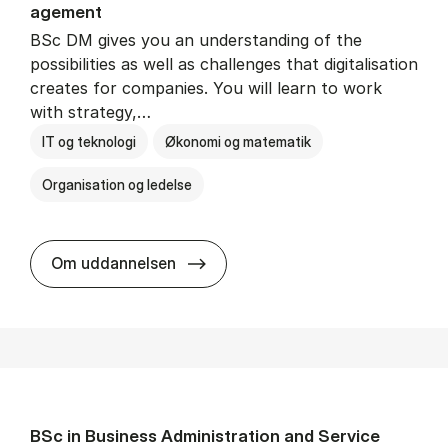
age­ment
BSc DM gives you an understanding of the
possibilities as well as challenges that digitalisation
creates for companies. You will learn to work
with strategy,…
IT og teknologi
Økonomi og matematik
Organisation og ledelse
BSc in Busi­ness Ad­min­is­tra­tion
Om uddannelsen
BSc in Busi­ness Ad­min­is­tra­tion and Ser­vice