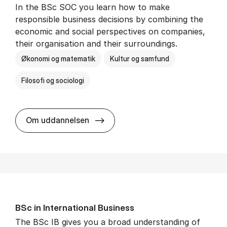
In the BSc SOC you learn how to make
responsible business decisions by combining the
economic and social perspectives on companies,
their organisation and their surroundings.
Økonomi og matematik
Kultur og samfund
Filosofi og sociologi
BSc in Busi­ness Ad­min­is­tra­tion 
Om uddannelsen
BSc in In­ter­na­tion­al Busi­ness
The BSc IB gives you a broad understanding of