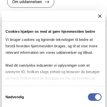
HA i pro­jekt­le­del­se
Om uddannelsen
Cookies hjælper os med at gøre hjemmesiden bedre
Vi bruger cookies og lignende teknologier til bedre at
HA(fil.) - erhvervs­økonomi og fi­lo­so­fi
forstå hvordan hjemmesiden bruges, og til at vise mere
HA(fil.) giver dig en forståelse af de udfordringer,
relevant information om vores uddannelser og tilbud.
virksomheder møder i vores komplekse verden.
Du lærer om virksomheders behov for økonomisk
Med dit samtykke indsamler vi oplysninger som et
effektivitet og…
anonymt ID, hvilken slags enhed og browser du besøger
Økonomi og matematik
Kultur og samfund
os med, hvilket land du besøger os fra, og hvordan du
Filosofi og sociologi
bruger hjemmesiden. Nogle data deles med
tredjepartsværktøjer, som vi bruger til statistik og
Samtykkevalg
Nødvendig
markedsføring. Du bestemmer selv - og kan altid trække
HA(fil.) - erhvervs­økonomi og fi­lo­
Om uddannelsen
dit samtykke tilbage via knappen nederst til højre.