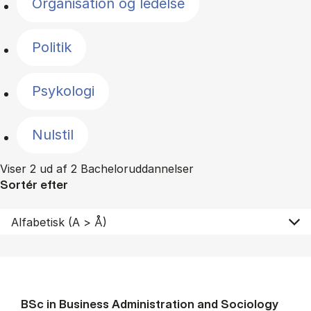
Organisation og ledelse
Politik
Psykologi
Nulstil
Viser 2 ud af 2 Bacheloruddannelser
Sortér efter
BSc in Busi­ness Ad­min­is­tra­tion and So­ci­ology