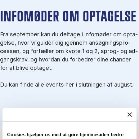
IN­FO­MØ­DER OM OP­TA­GEL­SE
Fra september kan du del­tage i in­fo­mø­der om op­ta­
gel­se, hvor vi gu­i­der dig igen­nem an­søg­nings­pro­
ces­sen, og for­tæl­ler om kvo­te 1 og 2, sprog- og ad­
gangs­krav, og hvordan du forbedrer dine chancer
for at blive optaget.
Du kan finde alle events her i slutningen af august.
Cookies hjælper os med at gøre hjemmesiden bedre