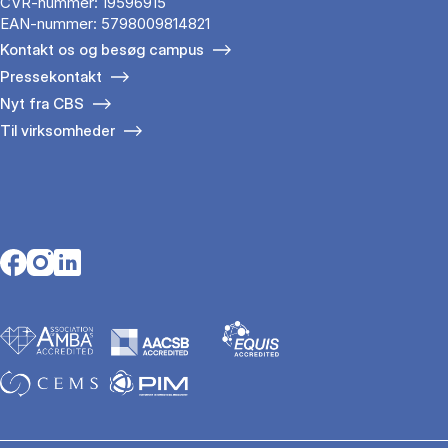
CVR-nummer: 19596915
EAN-nummer: 5798009814821
Kontakt os og besøg campus
Pressekontakt
Nyt fra CBS
Til virksomheder
Opens in a new tab
Opens in a new tab
Opens in a new tab