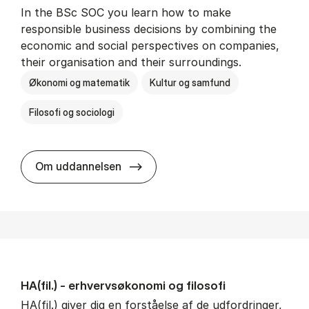
In the BSc SOC you learn how to make
responsible business decisions by combining the
economic and social perspectives on companies,
their organisation and their surroundings.
Økonomi og matematik
Kultur og samfund
Filosofi og sociologi
BSc in Busi­ness Ad­min­is­tra­tion 
Om uddannelsen
HA(fil.) - erhvervs­økonomi og fi­lo­so­fi
HA(fil.) giver dig en forståelse af de udfordringer,