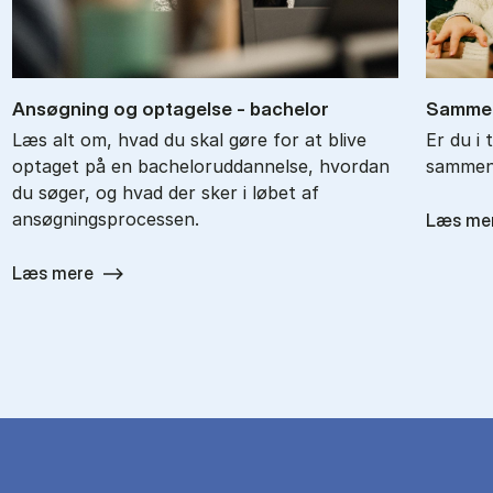
An­søg­ning og op­ta­gel­se - ba­chel­or
Sam­men
Læs alt om, hvad du skal gøre for at blive
Er du i 
optaget på en bacheloruddannelse, hvordan
sammenl
du søger, og hvad der sker i løbet af
ansøgningsprocessen.
Læs me
Læs mere