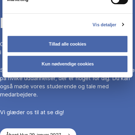
KOM TIL ÅBENT HUS
Vis detaljer
Overvejer du at søge ind på en bacheloruddannelse
Tillad alle cookies
i 2027?
Kun nødvendige cookies
Så kom med til Åbent Hus, hvor du kan blive klogere
på hvilke uddannelser, der er noget for dig. Du kan
også møde vores studerende og tale med
medarbejdere.
Vi glæder os til at se dig!
Åbent Hus 29. januar 2027