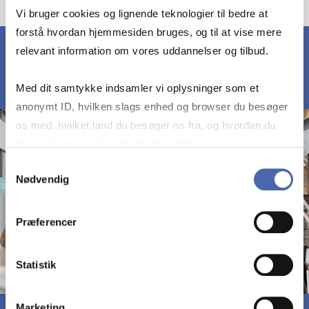
Vi bruger cookies og lignende teknologier til bedre at
forstå hvordan hjemmesiden bruges, og til at vise mere
relevant information om vores uddannelser og tilbud.
Med dit samtykke indsamler vi oplysninger som et
anonymt ID, hvilken slags enhed og browser du besøger
os med, hvilket land du besøger os fra, og hvordan du
bruger hjemmesiden. Nogle data deles med
tredjepartsværktøjer, som vi bruger til statistik og
Samtykkevalg
Nødvendig
markedsføring. Du bestemmer selv - og kan altid trække
dit samtykke tilbage via knappen nederst til højre.
Præferencer
Statistik
Marketing