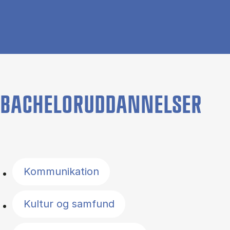
BACHELORUDDANNELSER
Filter by topics
Kommunikation
Kultur og samfund