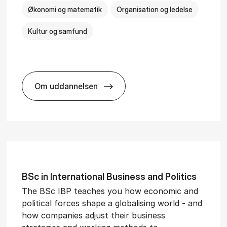
Økonomi og matematik
Organisation og ledelse
Kultur og samfund
Om uddannelsen
­al Man­age­ment
BSc in Busi­ness Ad­min­is­tra­tion and Ser
BSc in In­ter­na­tion­al Busi­ness and Polit­ics
The BSc IBP teaches you how economic and
political forces shape a globalising world - and
how companies adjust their business