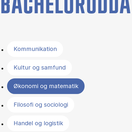
BACHELORUDDA
Filter by topics
Kommunikation
Kultur og samfund
Økonomi og matematik
Filosofi og sociologi
Handel og logistik