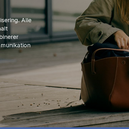
sering. Alle
alt
binerer
mmunikation