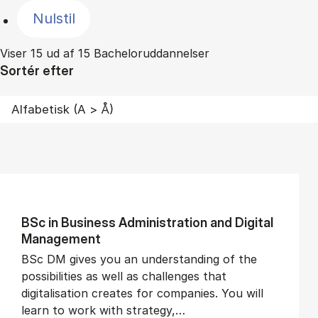
Nulstil
Viser 15 ud af 15 Bacheloruddannelser
Sortér efter
BSc in Busi­ness Ad­min­is­tra­tion and Di­git­al
Man­age­ment
BSc DM gives you an understanding of the
possibilities as well as challenges that
digitalisation creates for companies. You will
learn to work with strategy,…