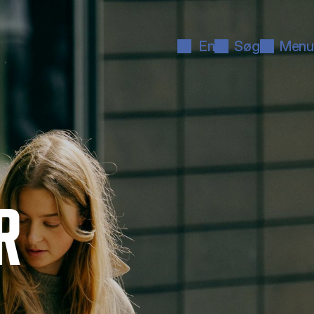
En
Søg
Menu
R