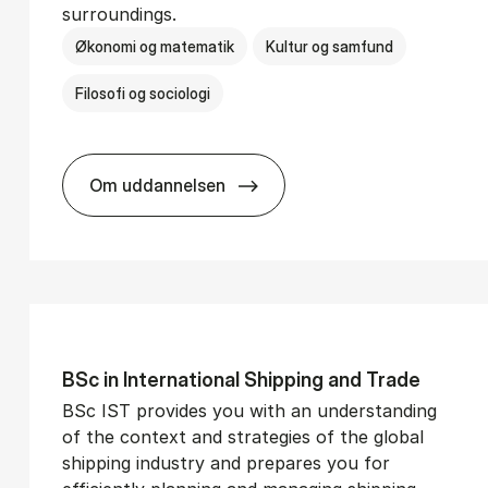
surroundings.
Økonomi og matematik
Kultur og samfund
Filosofi og sociologi
Om uddannelsen
­vice Man­age­ment
BSc in Busi­ness Ad­min­is­tra­tion and So­
BSc in In­ter­na­tion­al Ship­ping and Trade
BSc IST provides you with an understanding
of the context and strategies of the global
shipping industry and prepares you for