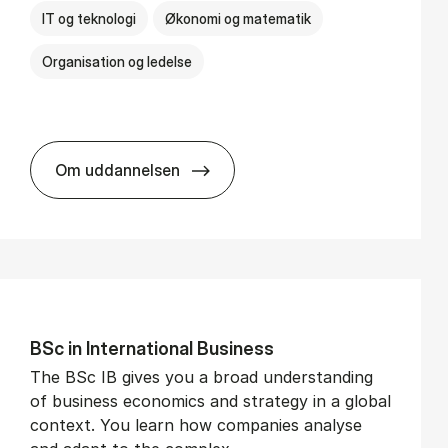
IT og teknologi
Økonomi og matematik
Organisation og ledelse
Om uddannelsen
BSc in Busi­ness Ad­min­is­tra­tion and Di­git
BSc in In­ter­na­tion­al Busi­ness
The BSc IB gives you a broad understanding
of business economics and strategy in a global
context. You learn how companies analyse