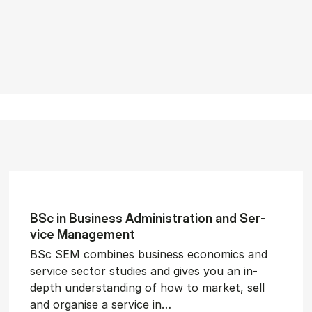
BSc in Busi­ness Ad­min­is­tra­tion and Ser­
vice Man­age­ment
BSc SEM combines business economics and
service sector studies and gives you an in-
depth understanding of how to market, sell
and organise a service in…