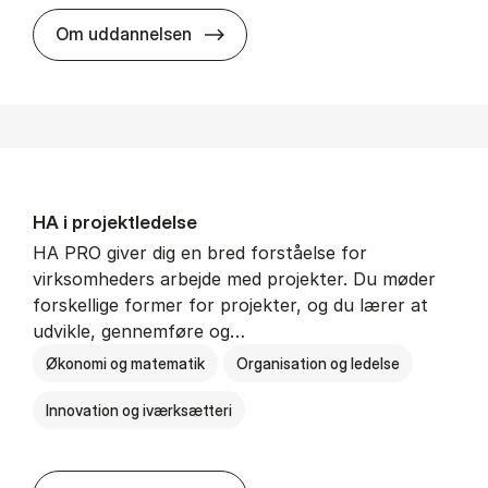
HA i mar­keds- og kul­tu­r­a­na­ly­se
Om uddannelsen
HA i pro­jekt­le­del­se
HA PRO giver dig en bred forståelse for
virksomheders arbejde med projekter. Du møder
forskellige former for projekter, og du lærer at
udvikle, gennemføre og…
Økonomi og matematik
Organisation og ledelse
Innovation og iværksætteri