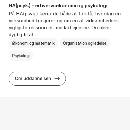
HA(psyk.) - erhvervs­økonomi og psy­ko­lo­gi
På HA(psyk.) lærer du både at forstå, hvordan en
virksomhed fungerer og om en af virksomhedens
vigtigste ressourcer: medarbejderne. Du bliver
dygtig til at…
Økonomi og matematik
Organisation og ledelse
Psykologi
HA(psyk.) - erhvervs­økonomi og ps
Om uddannelsen