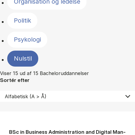
Organisation og ledelse
Politik
Psykologi
Nulstil
Viser 15 ud af 15 Bacheloruddannelser
Sortér efter
BSc in Busi­ness Ad­min­is­tra­tion and Di­git­al Man­