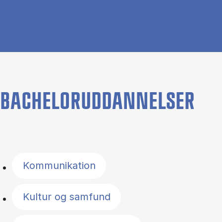
BACHELORUDDANNELSER
Filter by topics
Kommunikation
Kultur og samfund