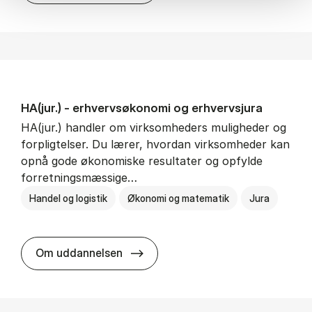
HA(jur.) - erhvervs­økonomi og erhvervs­jura
HA(jur.) handler om virksomheders muligheder og
forpligtelser. Du lærer, hvordan virksomheder kan
opnå gode økonomiske resultater og opfylde
forretningsmæssige…
Handel og logistik
Økonomi og matematik
Jura
HA(jur.) - erhvervs­økonomi og er
Om uddannelsen