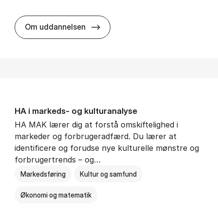
HA al­men erhvervs­økonomi
Om uddannelsen
HA i mar­keds- og kul­tu­r­a­na­ly­se
HA MAK lærer dig at forstå omskiftelighed i
markeder og forbrugeradfærd. Du lærer at
identificere og forudse nye kulturelle mønstre og
forbrugertrends – og…
Markedsføring
Kultur og samfund
Økonomi og matematik