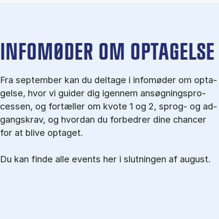
IN­FO­MØ­DER OM OP­TA­GEL­SE
Fra september kan du del­tage i in­fo­mø­der om op­ta­
gel­se, hvor vi gu­i­der dig igen­nem an­søg­nings­pro­
ces­sen, og for­tæl­ler om kvo­te 1 og 2, sprog- og ad­
gangs­krav, og hvordan du forbedrer dine chancer
for at blive optaget.
Du kan finde alle events her i slutningen af august.