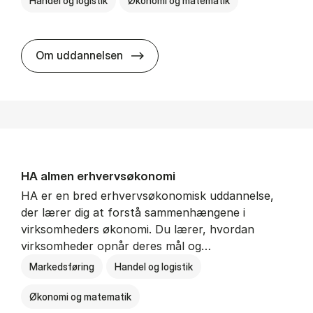
Handel og logistik
Økonomi og matematik
BSc in In­ter­na­tion­al Ship­ping a
Om uddannelsen
HA al­men erhvervs­økonomi
HA er en bred erhvervsøkonomisk uddannelse,
der lærer dig at forstå sammenhængene i
virksomheders økonomi. Du lærer, hvordan
virksomheder opnår deres mål og…
Markedsføring
Handel og logistik
Økonomi og matematik