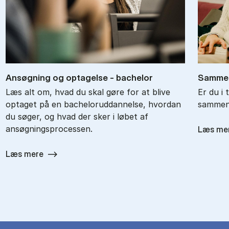
An­søg­ning og op­ta­gel­se - ba­chel­or
Sam­men
Læs alt om, hvad du skal gøre for at blive
Er du i 
optaget på en bacheloruddannelse, hvordan
sammenl
du søger, og hvad der sker i løbet af
ansøgningsprocessen.
Læs me
Læs mere