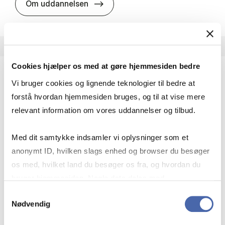
HA i pro­jekt­le­del­se
Om uddannelsen
Cookies hjælper os med at gøre hjemmesiden bedre
Vi bruger cookies og lignende teknologier til bedre at
HA(fil.) - erhvervs­økonomi og fi­lo­so­fi
forstå hvordan hjemmesiden bruges, og til at vise mere
HA(fil.) giver dig en forståelse af de udfordringer,
relevant information om vores uddannelser og tilbud.
virksomheder møder i vores komplekse verden.
Du lærer om virksomheders behov for økonomisk
Med dit samtykke indsamler vi oplysninger som et
effektivitet og…
anonymt ID, hvilken slags enhed og browser du besøger
Økonomi og matematik
Kultur og samfund
os med, hvilket land du besøger os fra, og hvordan du
Filosofi og sociologi
bruger hjemmesiden. Nogle data deles med
tredjepartsværktøjer, som vi bruger til statistik og
Samtykkevalg
Nødvendig
markedsføring. Du bestemmer selv - og kan altid trække
HA(fil.) - erhvervs­økonomi og fi­lo­
Om uddannelsen
dit samtykke tilbage via knappen nederst til højre.