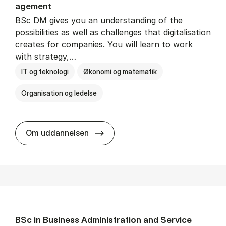
age­ment
BSc DM gives you an understanding of the
possibilities as well as challenges that digitalisation
creates for companies. You will learn to work
with strategy,…
IT og teknologi
Økonomi og matematik
Organisation og ledelse
BSc in Busi­ness Ad­min­is­tra­tion
Om uddannelsen
BSc in Busi­ness Ad­min­is­tra­tion and Ser­vice