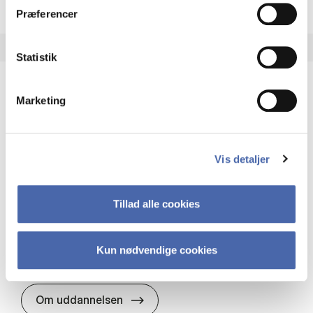
Præferencer
Statistik
Marketing
HA(it.) - erhvervs­økonomi og informations­
teknologi
HA(it.) giver dig en bred forståelse for
Vis detaljer
virksomheders muligheder og udfordringer inden
for it. Du får redskaber til at udvælge, udvikle og
implementere it…
Tillad alle cookies
IT og teknologi
Økonomi og matematik
Organisation og ledelse
Kun nødvendige cookies
HA(it.) - erhvervs­økonomi og in
Om uddannelsen