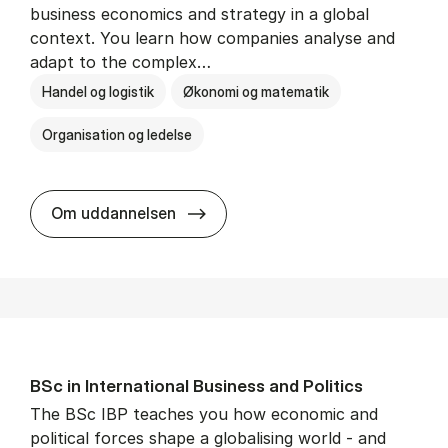
business economics and strategy in a global
context. You learn how companies analyse and
adapt to the complex…
Handel og logistik
Økonomi og matematik
Organisation og ledelse
BSc in In­ter­na­tion­al Busi­ness
Om uddannelsen
BSc in In­ter­na­tion­al Busi­ness and Polit­ics
The BSc IBP teaches you how economic and
political forces shape a globalising world - and