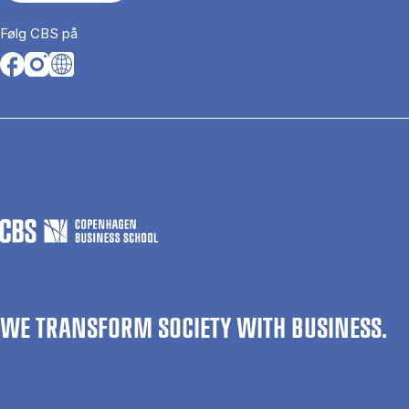
Følg CBS på
Opens in a new tab
Opens in a new tab
Opens in a new tab
WE TRANSFORM SOCIETY WITH BUSINESS.