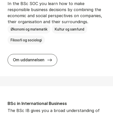
In the BSc SOC you learn how to make
responsible business decisions by combining the
economic and social perspectives on companies,
their organisation and their surroundings.
Økonomi og matematik
Kultur og samfund
Filosofi og sociologi
BSc in Busi­ness Ad­min­is­tra­tion 
Om uddannelsen
BSc in In­ter­na­tion­al Busi­ness
The BSc IB gives you a broad understanding of