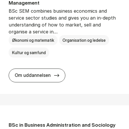
Man­age­ment
BSc SEM combines business economics and
service sector studies and gives you an in-depth
understanding of how to market, sell and
organise a service in…
Økonomi og matematik
Organisation og ledelse
Kultur og samfund
BSc in Busi­ness Ad­min­is­tra­tio
Om uddannelsen
BSc in Busi­ness Ad­min­is­tra­tion and So­ci­ology