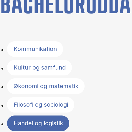
BACHELORUDDA
Filter by topics
Kommunikation
Kultur og samfund
Økonomi og matematik
Filosofi og sociologi
Handel og logistik