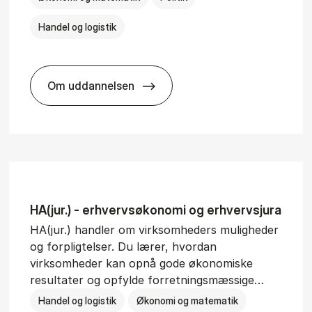
Handel og logistik
Om uddannelsen
BSc in In­ter­na­tion­al Busi­ness and Polit­ic
HA(jur.) - erhvervs­økonomi og erhvervs­jura
HA(jur.) handler om virksomheders muligheder
og forpligtelser. Du lærer, hvordan
virksomheder kan opnå gode økonomiske
resultater og opfylde forretningsmæssige…
Handel og logistik
Økonomi og matematik