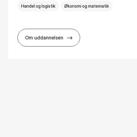
Handel og logistik
Økonomi og matematik
Om uddannelsen
s
BSc in In­ter­na­tion­al Ship­ping and Trad