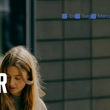
En
Søg
Menu
R