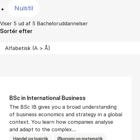
Nulstil
Viser 5 ud af 5 Bacheloruddannelser
Sortér efter
BSc in In­ter­na­tion­al Busi­ness
The BSc IB gives you a broad understanding
of business economics and strategy in a global
context. You learn how companies analyse
and adapt to the complex…
Handel og logistik
Økonomi og matematik