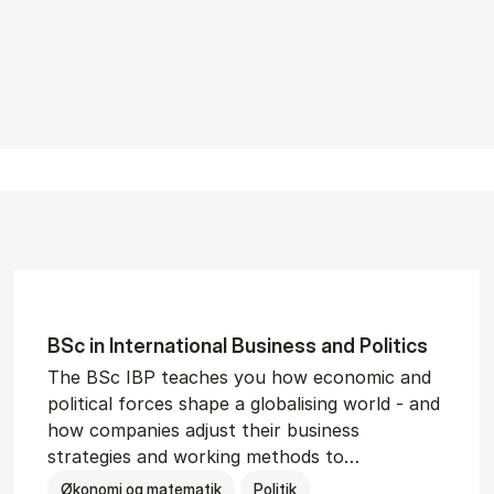
BSc in In­ter­na­tion­al Busi­ness and Polit­ics
The BSc IBP teaches you how economic and
political forces shape a globalising world - and
how companies adjust their business
strategies and working methods to…
Økonomi og matematik
Politik