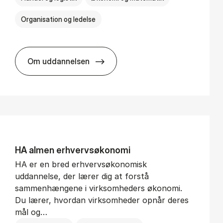
Organisation og ledelse
Om uddannelsen
BSc in In­ter­na­tion­al Busi­ness
HA al­men erhvervs­økonomi
HA er en bred erhvervsøkonomisk
uddannelse, der lærer dig at forstå
sammenhængene i virksomheders økonomi.
Du lærer, hvordan virksomheder opnår deres
mål og…