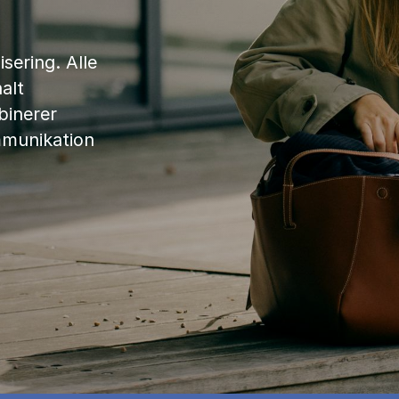
sering. Alle
alt
binerer
mmunikation