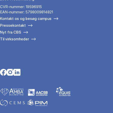
CVR-nummer: 19596915
EAN-nummer: 5798009814821
Kontakt os og besøg campus
Pressekontakt
Nyt fra CBS
Til virksomheder
Opens in a new tab
Opens in a new tab
Opens in a new tab