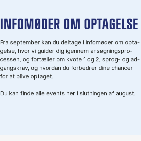
IN­FO­MØ­DER OM OP­TA­GEL­SE
Fra september kan du del­tage i in­fo­mø­der om op­ta­
gel­se, hvor vi gu­i­der dig igen­nem an­søg­nings­pro­
ces­sen, og for­tæl­ler om kvo­te 1 og 2, sprog- og ad­
gangs­krav, og hvordan du forbedrer dine chancer
for at blive optaget.
Du kan finde alle events her i slutningen af august.