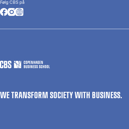
Følg CBS på
Opens in a new tab
Opens in a new tab
Opens in a new tab
WE TRANSFORM SOCIETY WITH BUSINESS.