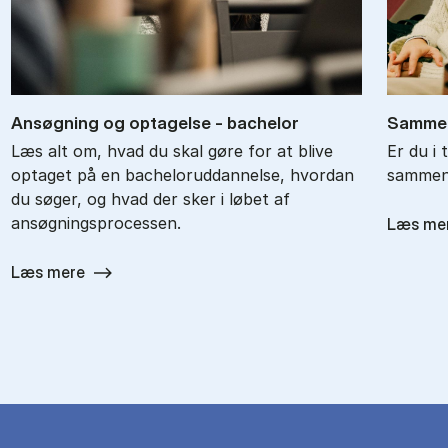
An­søg­ning og op­ta­gel­se - ba­chel­or
Sam­men
Læs alt om, hvad du skal gøre for at blive
Er du i 
optaget på en bacheloruddannelse, hvordan
sammenl
du søger, og hvad der sker i løbet af
ansøgningsprocessen.
Læs me
Læs mere