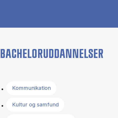
BACHELORUDDANNELSER
Filter by topics
Kommunikation
Kultur og samfund