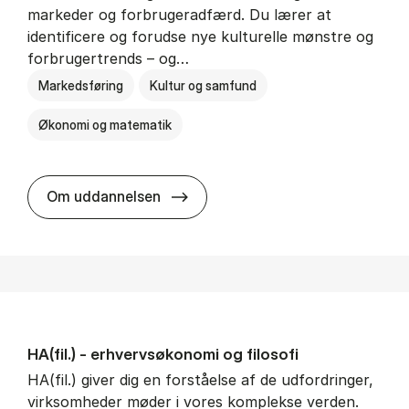
markeder og forbrugeradfærd. Du lærer at
identificere og forudse nye kulturelle mønstre og
forbrugertrends – og…
Markedsføring
Kultur og samfund
Økonomi og matematik
HA i mar­keds- og kul­tu­r­a­na­ly­se
Om uddannelsen
HA(fil.) - erhvervs­økonomi og fi­lo­so­fi
HA(fil.) giver dig en forståelse af de udfordringer,
virksomheder møder i vores komplekse verden.