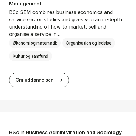
Man­age­ment
BSc SEM combines business economics and
service sector studies and gives you an in-depth
understanding of how to market, sell and
organise a service in…
Økonomi og matematik
Organisation og ledelse
Kultur og samfund
BSc in Busi­ness Ad­min­is­tra­tio
Om uddannelsen
BSc in Busi­ness Ad­min­is­tra­tion and So­ci­ology