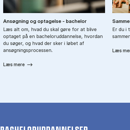
An­søg­ning og op­ta­gel­se - ba­chel­or
Sam­men
Læs alt om, hvad du skal gøre for at blive
Er du i 
optaget på en bacheloruddannelse, hvordan
sammenl
du søger, og hvad der sker i løbet af
ansøgningsprocessen.
Læs me
Læs mere