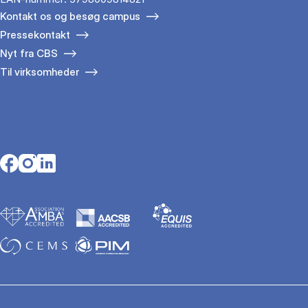
Kontakt os og besøg campus
Pressekontakt
Nyt fra CBS
Til virksomheder
Opens in a new tab
Opens in a new tab
Opens in a new tab