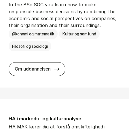
In the BSc SOC you learn how to make
responsible business decisions by combining the
economic and social perspectives on companies,
their organisation and their surroundings.
Økonomi og matematik
Kultur og samfund
Filosofi og sociologi
BSc in Busi­ness Ad­min­is­tra­tion 
Om uddannelsen
HA i mar­keds- og kul­tu­r­a­na­ly­se
HA MAK lærer dig at forstå omskiftelighed i