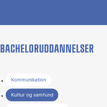
BACHELORUDDANNELSER
Filter by topics
Kommunikation
Kultur og samfund