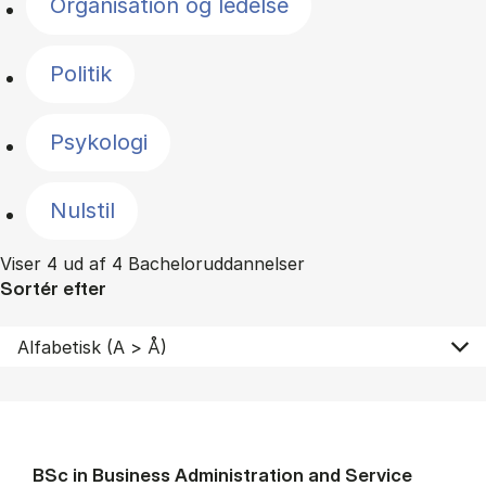
Organisation og ledelse
Politik
Psykologi
Nulstil
Viser 4 ud af 4 Bacheloruddannelser
Sortér efter
BSc in Busi­ness Ad­min­is­tra­tion and Ser­vice