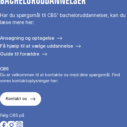
BACHELORUDDANNELSER
Har du spørgsmål til CBS' bacheloruddannelser, kan du
læse mere her:
Ansøgning og optagelse
Få hjælp til at vælge uddannelse
Guide til forældre
CBS
Du er velkommen til at kontakte os med dine spørgsmål. Find
vores kontaktoplysninger her:
Kontakt os
Følg CBS på
Opens in a new tab
Opens in a new tab
Opens in a new tab