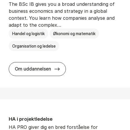
The BSc IB gives you a broad understanding of
business economics and strategy in a global
context. You learn how companies analyse and
adapt to the complex…
Handel og logistik
Økonomi og matematik
Organisation og ledelse
BSc in In­ter­na­tion­al Busi­ness
Om uddannelsen
HA i pro­jekt­le­del­se
HA PRO giver dig en bred forståelse for