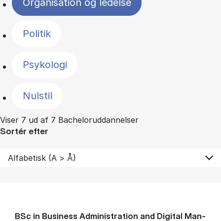
Organisation og ledelse
Politik
Psykologi
Nulstil
Viser 7 ud af 7 Bacheloruddannelser
Sortér efter
BSc in Busi­ness Ad­min­is­tra­tion and Di­git­al Man­