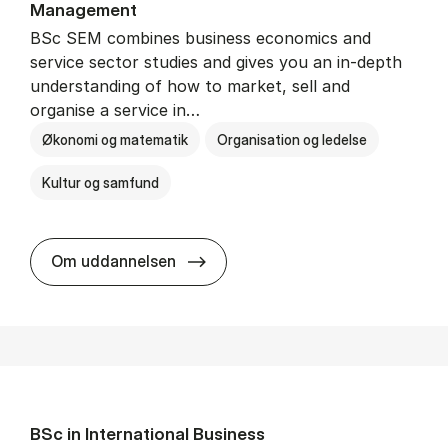
Man­age­ment
BSc SEM combines business economics and
service sector studies and gives you an in-depth
understanding of how to market, sell and
organise a service in…
Økonomi og matematik
Organisation og ledelse
Kultur og samfund
BSc in Busi­ness Ad­min­is­tra­tio
Om uddannelsen
BSc in In­ter­na­tion­al Busi­ness