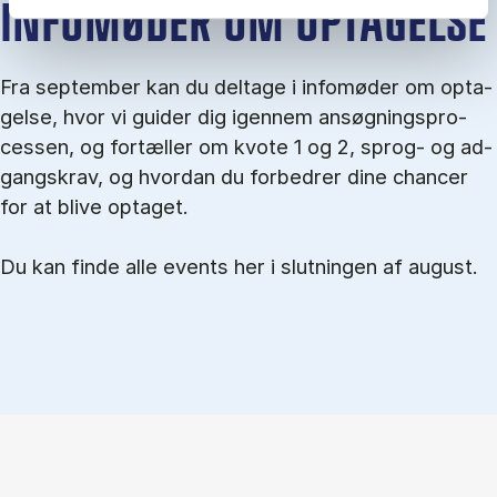
IN­FO­MØ­DER OM OP­TA­GEL­SE
Fra september kan du del­tage i in­fo­mø­der om op­ta­
gel­se, hvor vi gu­i­der dig igen­nem an­søg­nings­pro­
ces­sen, og for­tæl­ler om kvo­te 1 og 2, sprog- og ad­
gangs­krav, og hvordan du forbedrer dine chancer
for at blive optaget.
Du kan finde alle events her i slutningen af august.