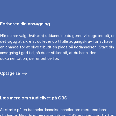
Forbered din ansøgning
Når du har valgt hvilke(n) uddannelse du gerne vil søge ind på, er
det vigtig at sikre at du lever op til alle adgangskrav for at have
en chance for at blive tilbudt en plads på uddannelsen. Start din
ansøgning i god tid, så du er sikker på, at du har al den
dokumentation, der er behov for.
Optagelse
Læs mere om studielivet på CBS
At starte på en bachelordannelse handler om mere end bare
studierne. Hvis du er nysgerrig på, om CBS er noget for dig, kan