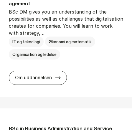
age­ment
BSc DM gives you an understanding of the
possibilities as well as challenges that digitalisation
creates for companies. You will learn to work
with strategy,…
IT og teknologi
Økonomi og matematik
Organisation og ledelse
BSc in Busi­ness Ad­min­is­tra­tion
Om uddannelsen
BSc in Busi­ness Ad­min­is­tra­tion and Ser­vice