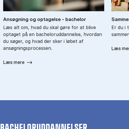
An­søg­ning og op­ta­gel­se - ba­chel­or
Sam­men
Læs alt om, hvad du skal gøre for at blive
Er du i 
optaget på en bacheloruddannelse, hvordan
sammenl
du søger, og hvad der sker i løbet af
ansøgningsprocessen.
Læs me
Læs mere
BACHELORUDDANNELSER