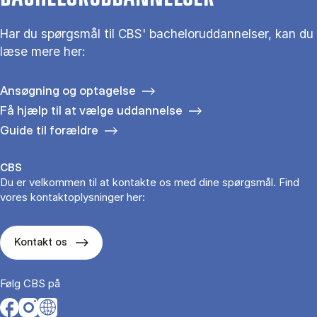
Har du spørgsmål til CBS' bacheloruddannelser, kan du
læse mere her:
Ansøgning og optagelse
Få hjælp til at vælge uddannelse
Guide til forældre
CBS
Du er velkommen til at kontakte os med dine spørgsmål. Find
vores kontaktoplysninger her:
Kontakt os
Følg CBS på
Opens in a new tab
Opens in a new tab
Opens in a new tab