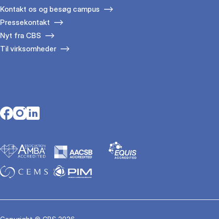
Kontakt os og besøg campus
Pressekontakt
Nyt fra CBS
Til virksomheder
Opens in a new tab
Opens in a new tab
Opens in a new tab