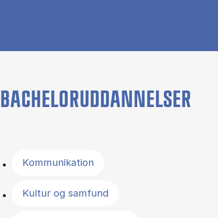
BACHELORUDDANNELSER
Filter by topics
Kommunikation
Kultur og samfund