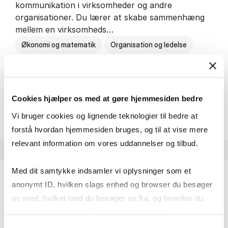
kommunikation i virksomheder og andre
organisationer. Du lærer at skabe sammenhæng
mellem en virksomheds…
Økonomi og matematik
Organisation og ledelse
Kommunikation
Cookies hjælper os med at gøre hjemmesiden bedre
HA(kom.) - erhvervs­økonomi og
Om uddannelsen
Vi bruger cookies og lignende teknologier til bedre at
forstå hvordan hjemmesiden bruges, og til at vise mere
relevant information om vores uddannelser og tilbud.
Med dit samtykke indsamler vi oplysninger som et
anonymt ID, hvilken slags enhed og browser du besøger
HA(psyk.) - erhvervs­økonomi og psy­ko­lo­gi
os med, hvilket land du besøger os fra, og hvordan du
På HA(psyk.) lærer du både at forstå, hvordan en
bruger hjemmesiden. Nogle data deles med
virksomhed fungerer og om en af virksomhedens
tredjepartsværktøjer, som vi bruger til statistik og
Samtykkevalg