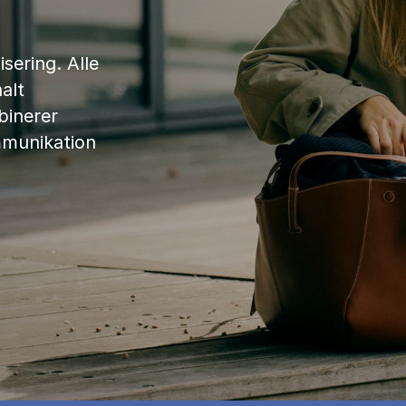
sering. Alle
alt
binerer
mmunikation