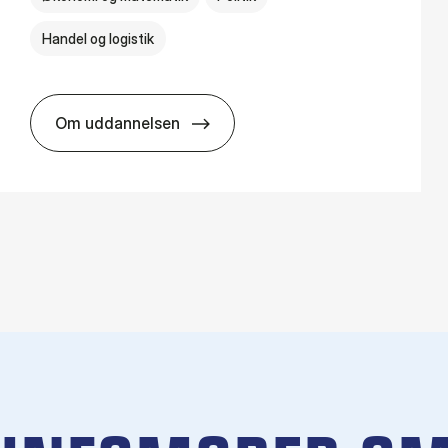
Handel og logistik
Om uddannelsen
BSc in In­ter­na­tion­al Busi­ness and Polit­ics