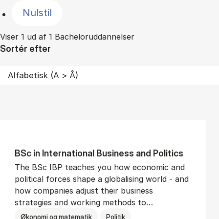
Nulstil
Viser 1 ud af 1 Bacheloruddannelser
Sortér efter
BSc in In­ter­na­tion­al Busi­ness and Polit­ics
The BSc IBP teaches you how economic and
political forces shape a globalising world - and
how companies adjust their business
strategies and working methods to…
Økonomi og matematik
Politik