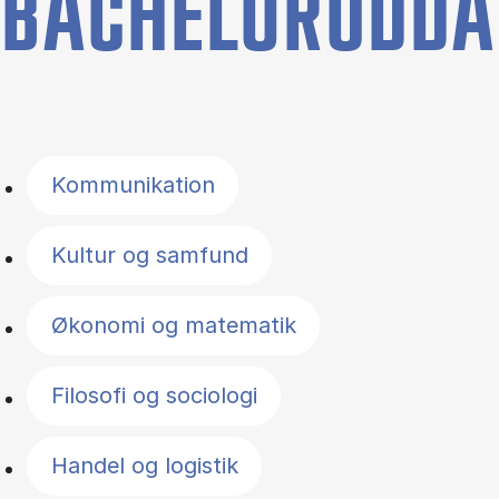
BACHELORUDDA
Filter by topics
Kommunikation
Kultur og samfund
Økonomi og matematik
Filosofi og sociologi
Handel og logistik