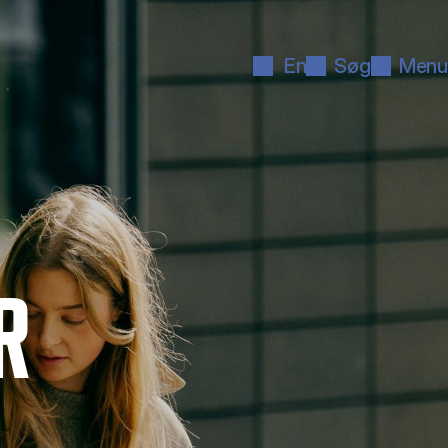
En
Søg
Menu
R