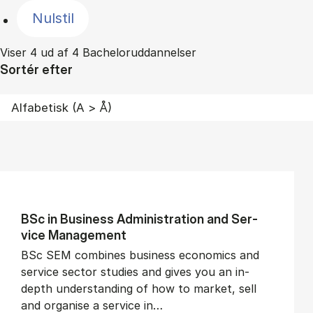
Nulstil
Viser 4 ud af 4 Bacheloruddannelser
Sortér efter
BSc in Busi­ness Ad­min­is­tra­tion and Ser­
vice Man­age­ment
BSc SEM combines business economics and
service sector studies and gives you an in-
depth understanding of how to market, sell
and organise a service in…