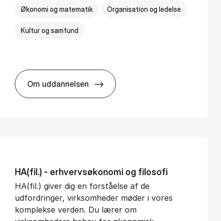
Økonomi og matematik
Organisation og ledelse
Kultur og samfund
Om uddannelsen
BSc in Busi­ness Ad­min­is­tra­tion and Ser­v
HA(fil.) - erhvervs­økonomi og fi­lo­so­fi
HA(fil.) giver dig en forståelse af de
udfordringer, virksomheder møder i vores
komplekse verden. Du lærer om