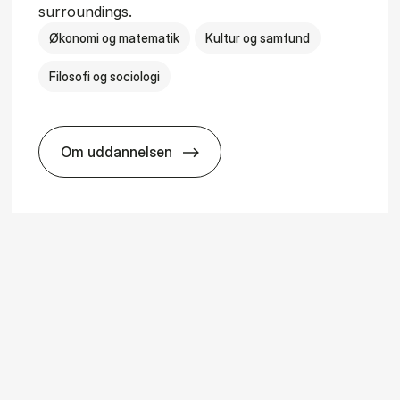
surroundings.
Økonomi og matematik
Kultur og samfund
Filosofi og sociologi
Om uddannelsen
ice Man­age­ment
BSc in Busi­ness Ad­min­is­tra­tion and So­ci