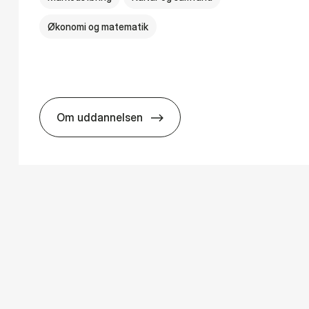
Økonomi og matematik
Om uddannelsen
­ology
HA i mar­keds- og kul­tu­r­a­na­ly­se