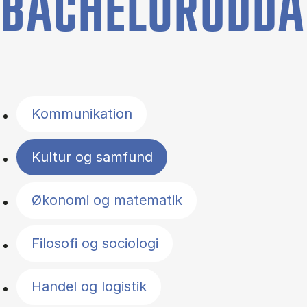
BACHELORUDDA
Filter by topics
Kommunikation
Kultur og samfund
Økonomi og matematik
Filosofi og sociologi
Handel og logistik