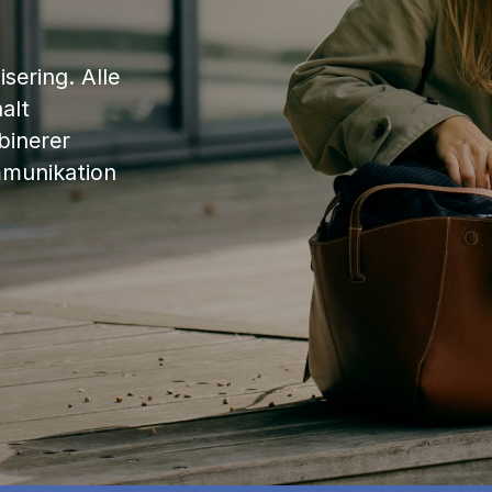
sering. Alle
alt
binerer
mmunikation