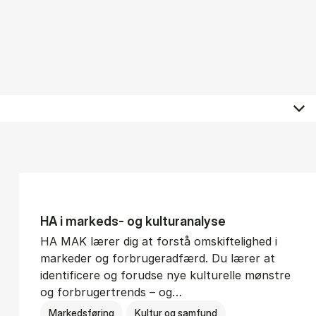
HA i mar­keds- og kul­tu­r­a­na­ly­se
HA MAK lærer dig at forstå omskiftelighed i
markeder og forbrugeradfærd. Du lærer at
identificere og forudse nye kulturelle mønstre
og forbrugertrends – og…
Markedsføring
Kultur og samfund