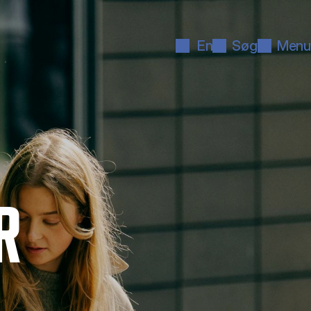
En
Søg
Menu
R