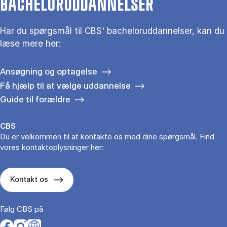
BACHELORUDDANNELSER
Har du spørgsmål til CBS' bacheloruddannelser, kan du
læse mere her:
Ansøgning og optagelse
Få hjælp til at vælge uddannelse
Guide til forældre
CBS
Du er velkommen til at kontakte os med dine spørgsmål. Find
vores kontaktoplysninger her:
Kontakt os
Følg CBS på
Opens in a new tab
Opens in a new tab
Opens in a new tab