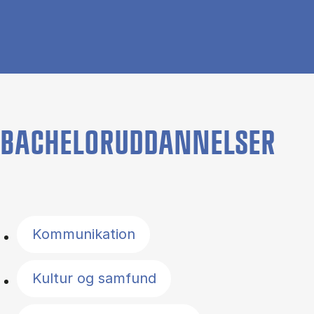
BACHELORUDDANNELSER
Filter by topics
Kommunikation
Kultur og samfund