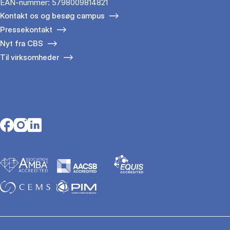
EAN-nummer: 5798009814821
Kontakt os og besøg campus
Pressekontakt
Nyt fra CBS
Til virksomheder
Opens in a new tab
Opens in a new tab
Opens in a new tab