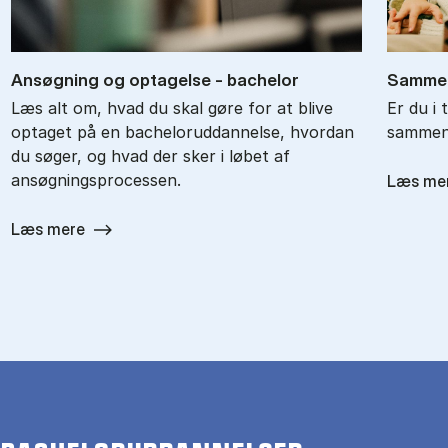
An­søg­ning og op­ta­gel­se - ba­chel­or
Sam­men
Læs alt om, hvad du skal gøre for at blive
Er du i 
optaget på en bacheloruddannelse, hvordan
sammenl
du søger, og hvad der sker i løbet af
ansøgningsprocessen.
Læs me
Læs mere