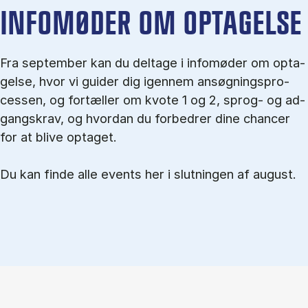
IN­FO­MØ­DER OM OP­TA­GEL­SE
Fra september kan du del­tage i in­fo­mø­der om op­ta­
gel­se, hvor vi gu­i­der dig igen­nem an­søg­nings­pro­
ces­sen, og for­tæl­ler om kvo­te 1 og 2, sprog- og ad­
gangs­krav, og hvordan du forbedrer dine chancer
for at blive optaget.
Du kan finde alle events her i slutningen af august.