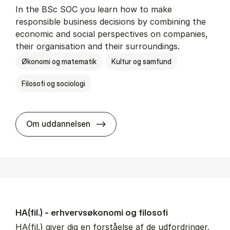
In the BSc SOC you learn how to make
responsible business decisions by combining the
economic and social perspectives on companies,
their organisation and their surroundings.
Økonomi og matematik
Kultur og samfund
Filosofi og sociologi
BSc in Busi­ness Ad­min­is­tra­tion 
Om uddannelsen
HA(fil.) - erhvervs­økonomi og fi­lo­so­fi
HA(fil.) giver dig en forståelse af de udfordringer,