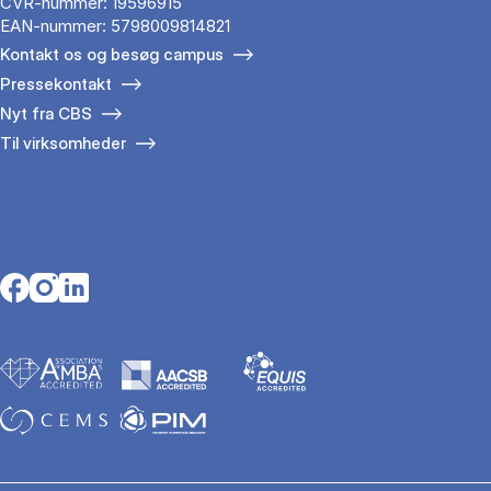
CVR-nummer: 19596915
EAN-nummer: 5798009814821
Kontakt os og besøg campus
Pressekontakt
Nyt fra CBS
Til virksomheder
Opens in a new tab
Opens in a new tab
Opens in a new tab