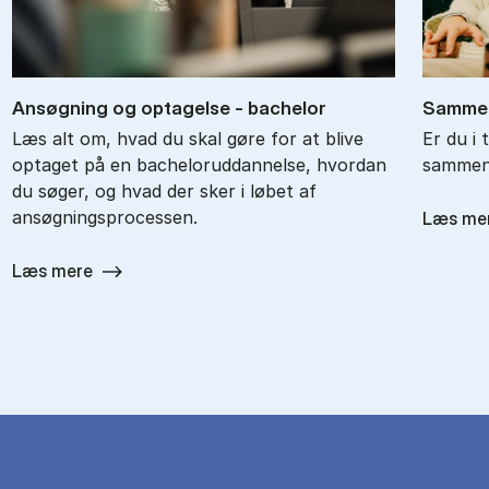
An­søg­ning og op­ta­gel­se - ba­chel­or
Sam­men
Læs alt om, hvad du skal gøre for at blive
Er du i 
optaget på en bacheloruddannelse, hvordan
sammenl
du søger, og hvad der sker i løbet af
ansøgningsprocessen.
Læs me
Læs mere