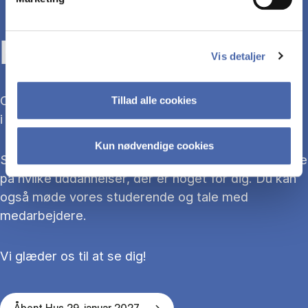
KOM TIL ÅBENT HUS
Vis detaljer
Overvejer du at søge ind på en bacheloruddannelse
Tillad alle cookies
i 2027?
Kun nødvendige cookies
Så kom med til Åbent Hus, hvor du kan blive klogere
på hvilke uddannelser, der er noget for dig. Du kan
også møde vores studerende og tale med
medarbejdere.
Vi glæder os til at se dig!
Åbent Hus 29. januar 2027