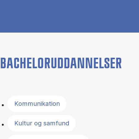
BACHELORUDDANNELSER
Filter by topics
Kommunikation
Kultur og samfund