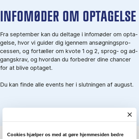
IN­FO­MØ­DER OM OP­TA­GEL­SE
Fra september kan du del­tage i in­fo­mø­der om op­ta­
gel­se, hvor vi gu­i­der dig igen­nem an­søg­nings­pro­
ces­sen, og for­tæl­ler om kvo­te 1 og 2, sprog- og ad­
gangs­krav, og hvordan du forbedrer dine chancer
for at blive optaget.
Du kan finde alle events her i slutningen af august.
Cookies hjælper os med at gøre hjemmesiden bedre