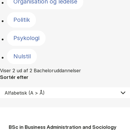
Organisation og ledelse
Politik
Psykologi
Nulstil
Viser 2 ud af 2 Bacheloruddannelser
Sortér efter
BSc in Busi­ness Ad­min­is­tra­tion and So­ci­ology