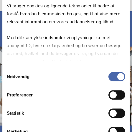
Vi bruger cookies og lignende teknologier til bedre at
forstå hvordan hjemmesiden bruges, og til at vise mere
relevant information om vores uddannelser og tilbud.
Med dit samtykke indsamler vi oplysninger som et
anonymt ID, hvilken slags enhed og browser du besøger
os med, hvilket land du besøger os fra, og hvordan du
bruger hjemmesiden. Nogle data deles med
tredjepartsværktøjer, som vi bruger til statistik og
Samtykkevalg
Nødvendig
markedsføring. Du bestemmer selv - og kan altid trække
dit samtykke tilbage via knappen nederst til højre.
Præferencer
Statistik
Marketing