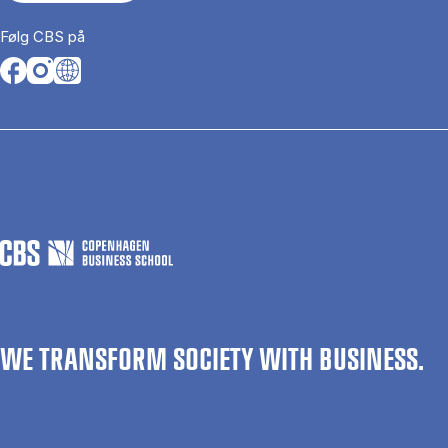
Følg CBS på
Opens in a new tab
Opens in a new tab
Opens in a new tab
WE TRANSFORM SOCIETY WITH BUSINESS.