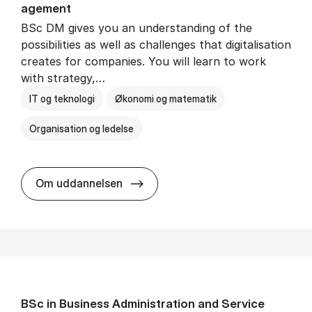
age­ment
BSc DM gives you an understanding of the
possibilities as well as challenges that digitalisation
creates for companies. You will learn to work
with strategy,…
IT og teknologi
Økonomi og matematik
Organisation og ledelse
BSc in Busi­ness Ad­min­is­tra­tion
Om uddannelsen
BSc in Busi­ness Ad­min­is­tra­tion and Ser­vice