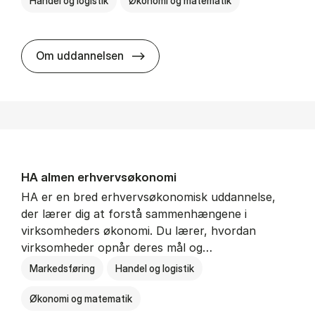
Handel og logistik
Økonomi og matematik
BSc in In­ter­na­tion­al Ship­ping a
Om uddannelsen
HA al­men erhvervs­økonomi
HA er en bred erhvervsøkonomisk uddannelse,
der lærer dig at forstå sammenhængene i
virksomheders økonomi. Du lærer, hvordan
virksomheder opnår deres mål og…
Markedsføring
Handel og logistik
Økonomi og matematik