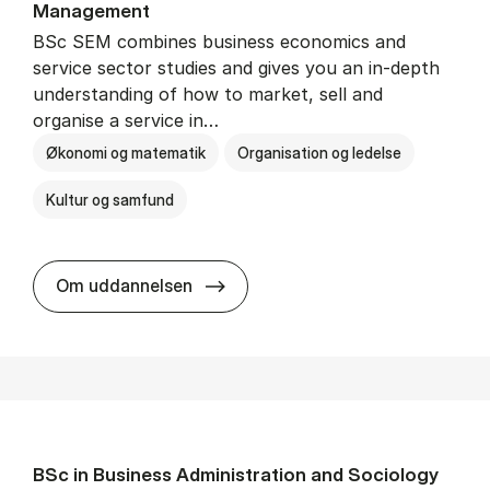
Man­age­ment
BSc SEM combines business economics and
service sector studies and gives you an in-depth
understanding of how to market, sell and
organise a service in…
Økonomi og matematik
Organisation og ledelse
Kultur og samfund
BSc in Busi­ness Ad­min­is­tra­tio
Om uddannelsen
BSc in Busi­ness Ad­min­is­tra­tion and So­ci­ology