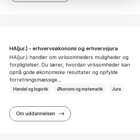
HA(jur.) - erhvervs­økonomi og erhvervs­jura
HA(jur.) handler om virksomheders muligheder og
forpligtelser. Du lærer, hvordan virksomheder kan
opnå gode økonomiske resultater og opfylde
forretningsmæssige…
Handel og logistik
Økonomi og matematik
Jura
HA(jur.) - erhvervs­økonomi og er
Om uddannelsen