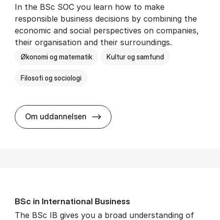
In the BSc SOC you learn how to make
responsible business decisions by combining the
economic and social perspectives on companies,
their organisation and their surroundings.
Økonomi og matematik
Kultur og samfund
Filosofi og sociologi
BSc in Busi­ness Ad­min­is­tra­tion 
Om uddannelsen
BSc in In­ter­na­tion­al Busi­ness
The BSc IB gives you a broad understanding of