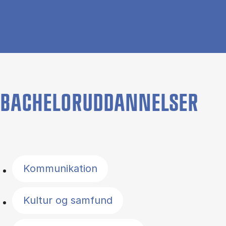
BACHELORUDDANNELSER
Filter by topics
Kommunikation
Kultur og samfund