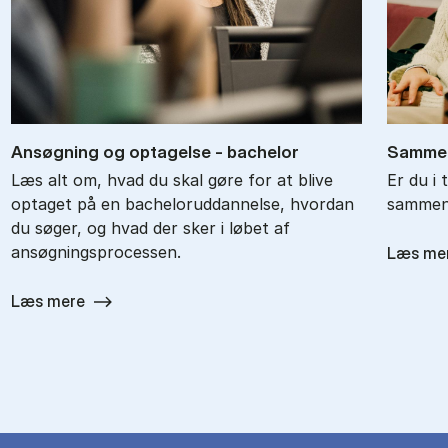
An­søg­ning og op­ta­gel­se - ba­chel­or
Sam­men
Læs alt om, hvad du skal gøre for at blive
Er du i 
optaget på en bacheloruddannelse, hvordan
sammenl
du søger, og hvad der sker i løbet af
ansøgningsprocessen.
Læs me
Læs mere