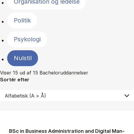
Organisation og ledelse
Politik
Psykologi
Nulstil
Viser 15 ud af 15 Bacheloruddannelser
Sortér efter
BSc in Busi­ness Ad­min­is­tra­tion and Di­git­al Man­