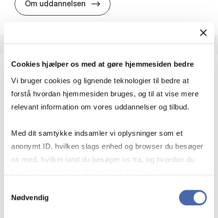
HA i pro­jekt­le­del­se
Om uddannelsen
Cookies hjælper os med at gøre hjemmesiden bedre
Vi bruger cookies og lignende teknologier til bedre at
HA(fil.) - erhvervs­økonomi og fi­lo­so­fi
forstå hvordan hjemmesiden bruges, og til at vise mere
HA(fil.) giver dig en forståelse af de udfordringer,
relevant information om vores uddannelser og tilbud.
virksomheder møder i vores komplekse verden.
Du lærer om virksomheders behov for økonomisk
Med dit samtykke indsamler vi oplysninger som et
effektivitet og…
anonymt ID, hvilken slags enhed og browser du besøger
Økonomi og matematik
Kultur og samfund
os med, hvilket land du besøger os fra, og hvordan du
Filosofi og sociologi
bruger hjemmesiden. Nogle data deles med
tredjepartsværktøjer, som vi bruger til statistik og
Samtykkevalg
Nødvendig
markedsføring. Du bestemmer selv - og kan altid trække
HA(fil.) - erhvervs­økonomi og fi­lo­
Om uddannelsen
dit samtykke tilbage via knappen nederst til højre.