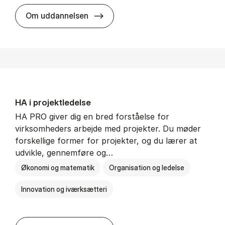
HA i mar­keds- og kul­tu­r­a­na­ly­se
Om uddannelsen
HA i pro­jekt­le­del­se
HA PRO giver dig en bred forståelse for
virksomheders arbejde med projekter. Du møder
forskellige former for projekter, og du lærer at
udvikle, gennemføre og…
Økonomi og matematik
Organisation og ledelse
Innovation og iværksætteri