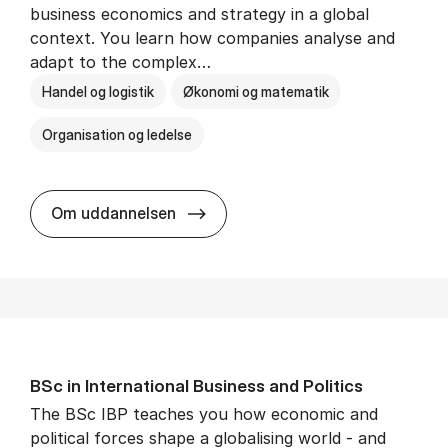
business economics and strategy in a global
context. You learn how companies analyse and
adapt to the complex…
Handel og logistik
Økonomi og matematik
Organisation og ledelse
BSc in In­ter­na­tion­al Busi­ness
Om uddannelsen
BSc in In­ter­na­tion­al Busi­ness and Polit­ics
The BSc IBP teaches you how economic and
political forces shape a globalising world - and