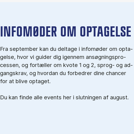
IN­FO­MØ­DER OM OP­TA­GEL­SE
Fra september kan du del­tage i in­fo­mø­der om op­ta­
gel­se, hvor vi gu­i­der dig igen­nem an­søg­nings­pro­
ces­sen, og for­tæl­ler om kvo­te 1 og 2, sprog- og ad­
gangs­krav, og hvordan du forbedrer dine chancer
for at blive optaget.
Du kan finde alle events her i slutningen af august.