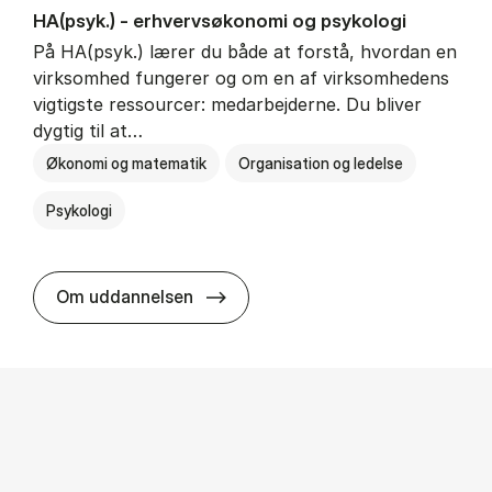
HA(psyk.) - erhvervs­økonomi og psy­ko­lo­gi
På HA(psyk.) lærer du både at forstå, hvordan en
virksomhed fungerer og om en af virksomhedens
vigtigste ressourcer: medarbejderne. Du bliver
dygtig til at…
Økonomi og matematik
Organisation og ledelse
Psykologi
HA(psyk.) - erhvervs­økonomi og ps
Om uddannelsen