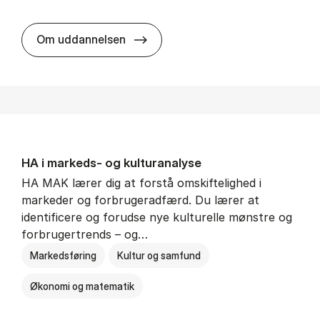
HA al­men erhvervs­økonomi
Om uddannelsen
HA i mar­keds- og kul­tu­r­a­na­ly­se
HA MAK lærer dig at forstå omskiftelighed i
markeder og forbrugeradfærd. Du lærer at
identificere og forudse nye kulturelle mønstre og
forbrugertrends – og…
Markedsføring
Kultur og samfund
Økonomi og matematik