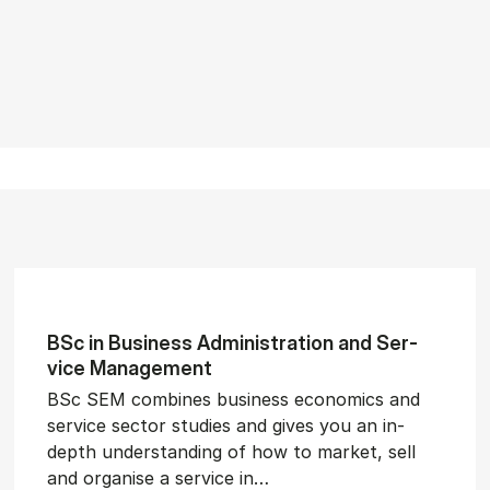
BSc in Busi­ness Ad­min­is­tra­tion and Ser­
vice Man­age­ment
BSc SEM combines business economics and
service sector studies and gives you an in-
depth understanding of how to market, sell
and organise a service in…