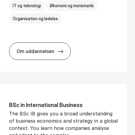
IT og teknologi
Økonomi og matematik
Organisation og ledelse
Om uddannelsen
BSc in Busi­ness Ad­min­is­tra­tion and Di­git
BSc in In­ter­na­tion­al Busi­ness
The BSc IB gives you a broad understanding
of business economics and strategy in a global
context. You learn how companies analyse