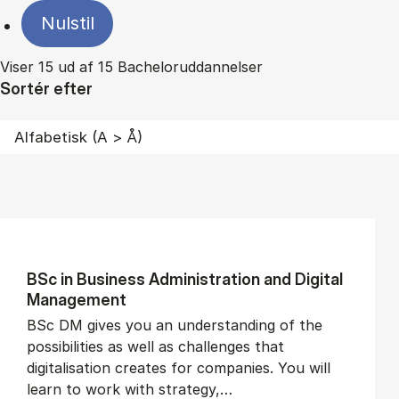
Nulstil
Viser 15 ud af 15 Bacheloruddannelser
Sortér efter
BSc in Busi­ness Ad­min­is­tra­tion and Di­git­al
Man­age­ment
BSc DM gives you an understanding of the
possibilities as well as challenges that
digitalisation creates for companies. You will
learn to work with strategy,…