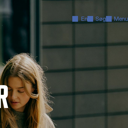
En
Søg
Menu
R