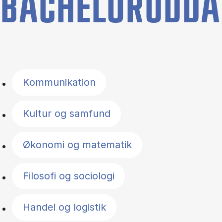
BACHELORUDDA
Filter by topics
Kommunikation
Kultur og samfund
Økonomi og matematik
Filosofi og sociologi
Handel og logistik