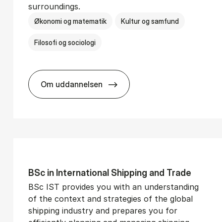
surroundings.
Økonomi og matematik
Kultur og samfund
Filosofi og sociologi
Om uddannelsen
­vice Man­age­ment
BSc in Busi­ness Ad­min­is­tra­tion and So­
BSc in In­ter­na­tion­al Ship­ping and Trade
BSc IST provides you with an understanding
of the context and strategies of the global
shipping industry and prepares you for