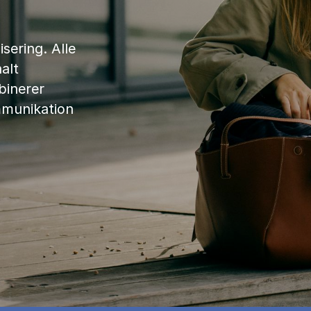
sering. Alle
alt
binerer
mmunikation