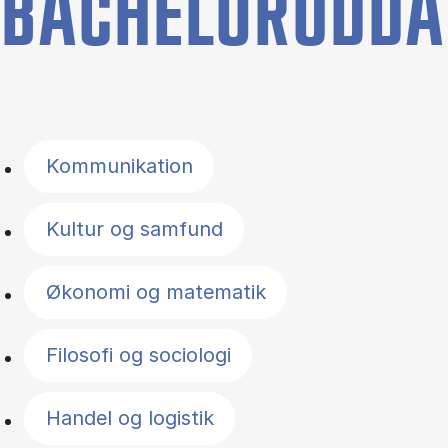
BACHELORUDDA
Filter by topics
Kommunikation
Kultur og samfund
Økonomi og matematik
Filosofi og sociologi
Handel og logistik