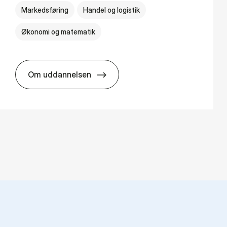
Markedsføring
Handel og logistik
Økonomi og matematik
Om uddannelsen
HA al­men erhvervs­økonomi