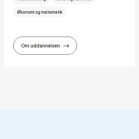
Økonomi og matematik
Om uddannelsen
HA i mar­keds- og kul­tu­r­a­na­ly­se