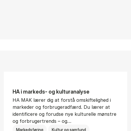
HA i mar­keds- og kul­tu­r­a­na­ly­se
HA MAK lærer dig at forstå omskiftelighed i
markeder og forbrugeradfærd. Du lærer at
identificere og forudse nye kulturelle mønstre
og forbrugertrends – og…
Markedsføring
Kultur og samfund