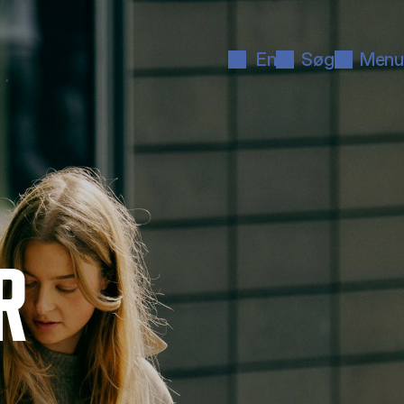
En
Søg
Menu
R