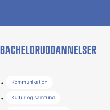
BACHELORUDDANNELSER
Filter by topics
Kommunikation
Kultur og samfund