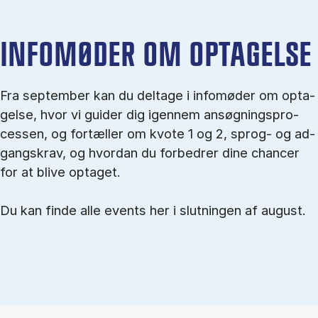
IN­FO­MØ­DER OM OP­TA­GEL­SE
Fra september kan du del­tage i in­fo­mø­der om op­ta­
gel­se, hvor vi gu­i­der dig igen­nem an­søg­nings­pro­
ces­sen, og for­tæl­ler om kvo­te 1 og 2, sprog- og ad­
gangs­krav, og hvordan du forbedrer dine chancer
for at blive optaget.
Du kan finde alle events her i slutningen af august.