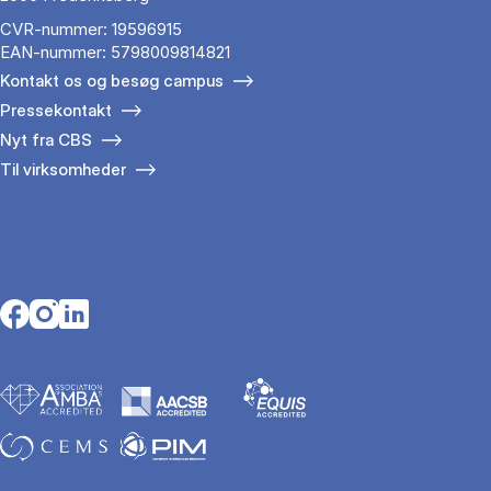
CVR-nummer: 19596915
EAN-nummer: 5798009814821
Kontakt os og besøg campus
Pressekontakt
Nyt fra CBS
Til virksomheder
Opens in a new tab
Opens in a new tab
Opens in a new tab