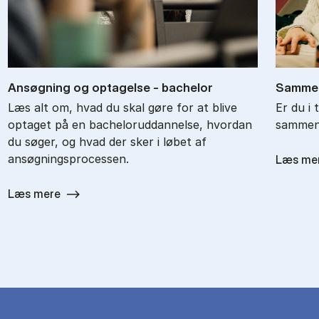
An­søg­ning og op­ta­gel­se - ba­chel­or
Sam­men
Læs alt om, hvad du skal gøre for at blive
Er du i 
optaget på en bacheloruddannelse, hvordan
sammenl
du søger, og hvad der sker i løbet af
ansøgningsprocessen.
Læs me
Læs mere