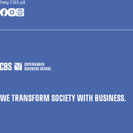
Følg CBS på
Opens in a new tab
Opens in a new tab
Opens in a new tab
WE TRANSFORM SOCIETY WITH BUSINESS.