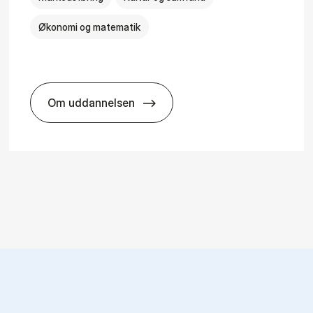
Økonomi og matematik
Om uddannelsen
HA i mar­keds- og kul­tu­r­a­na­ly­se