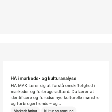
HA i mar­keds- og kul­tu­r­a­na­ly­se
HA MAK lærer dig at forstå omskiftelighed i
markeder og forbrugeradfærd. Du lærer at
identificere og forudse nye kulturelle mønstre
og forbrugertrends – og…
Markedsføring
Kultur og samfund