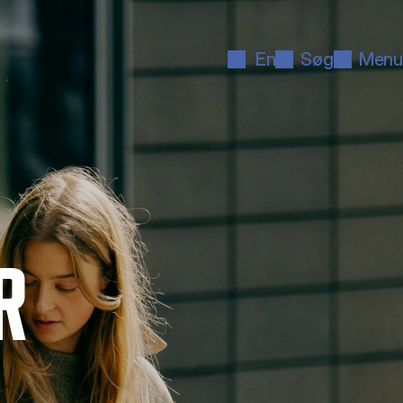
En
Søg
Menu
R