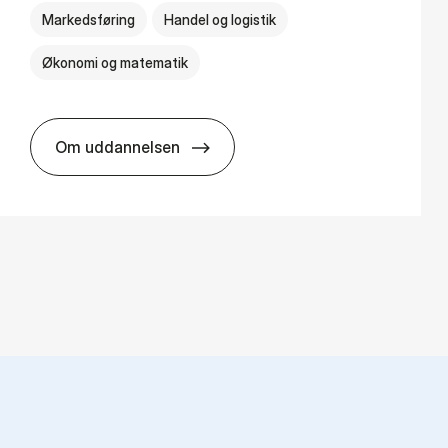
Markedsføring
Handel og logistik
Økonomi og matematik
Om uddannelsen
HA al­men erhvervs­økonomi