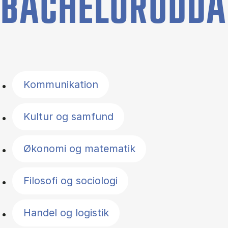
BACHELORUDDA
Filter by topics
Kommunikation
Kultur og samfund
Økonomi og matematik
Filosofi og sociologi
Handel og logistik