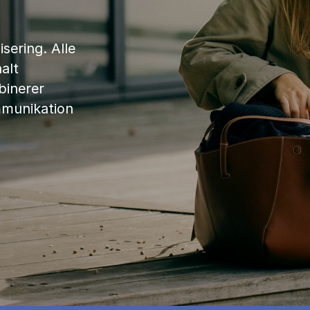
sering. Alle
alt
binerer
mmunikation