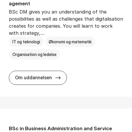
age­ment
BSc DM gives you an understanding of the
possibilities as well as challenges that digitalisation
creates for companies. You will learn to work
with strategy,…
IT og teknologi
Økonomi og matematik
Organisation og ledelse
BSc in Busi­ness Ad­min­is­tra­tion
Om uddannelsen
BSc in Busi­ness Ad­min­is­tra­tion and Ser­vice