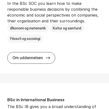
In the BSc SOC you learn how to make
responsible business decisions by combining the
economic and social perspectives on companies,
their organisation and their surroundings.
Økonomi og matematik
Kultur og samfund
Filosofi og sociologi
BSc in Busi­ness Ad­min­is­tra­tion 
Om uddannelsen
BSc in In­ter­na­tion­al Busi­ness
The BSc IB gives you a broad understanding of