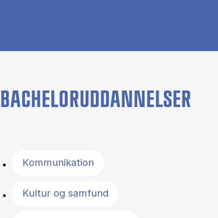
BACHELORUDDANNELSER
Filter by topics
Kommunikation
Kultur og samfund