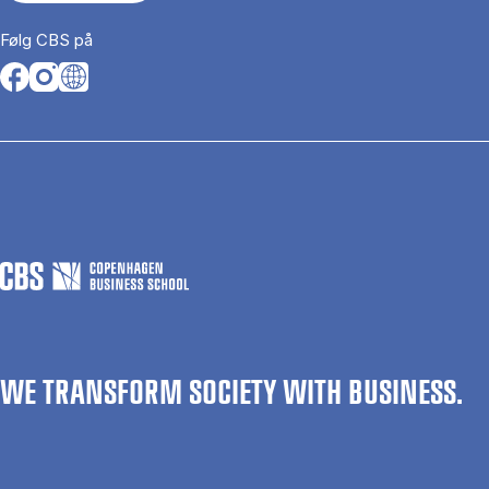
Følg CBS på
Opens in a new tab
Opens in a new tab
Opens in a new tab
WE TRANSFORM SOCIETY WITH BUSINESS.