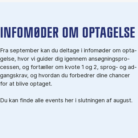
IN­FO­MØ­DER OM OP­TA­GEL­SE
Fra september kan du del­tage i in­fo­mø­der om op­ta­
gel­se, hvor vi gu­i­der dig igen­nem an­søg­nings­pro­
ces­sen, og for­tæl­ler om kvo­te 1 og 2, sprog- og ad­
gangs­krav, og hvordan du forbedrer dine chancer
for at blive optaget.
Du kan finde alle events her i slutningen af august.