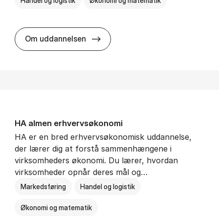
Handel og logistik
Økonomi og matematik
BSc in In­ter­na­tion­al Ship­ping a
Om uddannelsen
HA al­men erhvervs­økonomi
HA er en bred erhvervsøkonomisk uddannelse,
der lærer dig at forstå sammenhængene i
virksomheders økonomi. Du lærer, hvordan
virksomheder opnår deres mål og…
Markedsføring
Handel og logistik
Økonomi og matematik