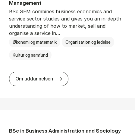
Man­age­ment
BSc SEM combines business economics and
service sector studies and gives you an in-depth
understanding of how to market, sell and
organise a service in…
Økonomi og matematik
Organisation og ledelse
Kultur og samfund
BSc in Busi­ness Ad­min­is­tra­tio
Om uddannelsen
BSc in Busi­ness Ad­min­is­tra­tion and So­ci­ology