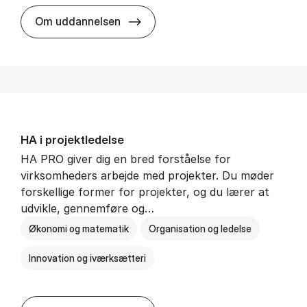
HA i mar­keds- og kul­tu­r­a­na­ly­se
Om uddannelsen
HA i pro­jekt­le­del­se
HA PRO giver dig en bred forståelse for
virksomheders arbejde med projekter. Du møder
forskellige former for projekter, og du lærer at
udvikle, gennemføre og…
Økonomi og matematik
Organisation og ledelse
Innovation og iværksætteri