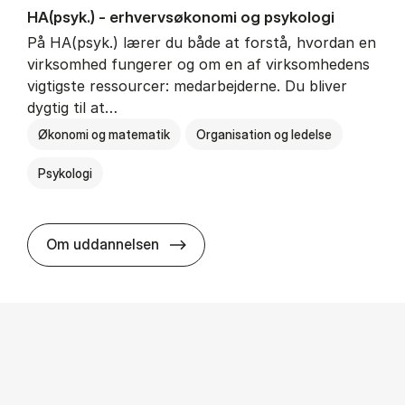
HA(psyk.) - erhvervs­økonomi og psy­ko­lo­gi
På HA(psyk.) lærer du både at forstå, hvordan en
virksomhed fungerer og om en af virksomhedens
vigtigste ressourcer: medarbejderne. Du bliver
dygtig til at…
Økonomi og matematik
Organisation og ledelse
Psykologi
HA(psyk.) - erhvervs­økonomi og ps
Om uddannelsen