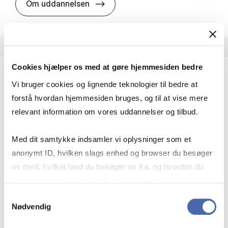
HA i pro­jekt­le­del­se
Om uddannelsen
Cookies hjælper os med at gøre hjemmesiden bedre
Vi bruger cookies og lignende teknologier til bedre at
HA(fil.) - erhvervs­økonomi og fi­lo­so­fi
forstå hvordan hjemmesiden bruges, og til at vise mere
HA(fil.) giver dig en forståelse af de udfordringer,
relevant information om vores uddannelser og tilbud.
virksomheder møder i vores komplekse verden.
Du lærer om virksomheders behov for økonomisk
Med dit samtykke indsamler vi oplysninger som et
effektivitet og…
anonymt ID, hvilken slags enhed og browser du besøger
Økonomi og matematik
Kultur og samfund
os med, hvilket land du besøger os fra, og hvordan du
Filosofi og sociologi
bruger hjemmesiden. Nogle data deles med
tredjepartsværktøjer, som vi bruger til statistik og
Samtykkevalg
Nødvendig
markedsføring. Du bestemmer selv - og kan altid trække
HA(fil.) - erhvervs­økonomi og fi­lo­
Om uddannelsen
dit samtykke tilbage via knappen nederst til højre.