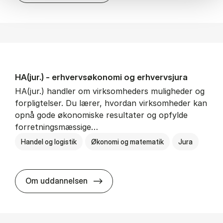
HA(jur.) - erhvervs­økonomi og erhvervs­jura
HA(jur.) handler om virksomheders muligheder og
forpligtelser. Du lærer, hvordan virksomheder kan
opnå gode økonomiske resultater og opfylde
forretningsmæssige…
Handel og logistik
Økonomi og matematik
Jura
HA(jur.) - erhvervs­økonomi og er
Om uddannelsen