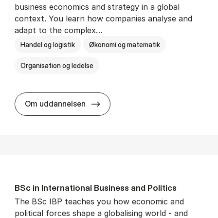
business economics and strategy in a global
context. You learn how companies analyse and
adapt to the complex…
Handel og logistik
Økonomi og matematik
Organisation og ledelse
BSc in In­ter­na­tion­al Busi­ness
Om uddannelsen
BSc in In­ter­na­tion­al Busi­ness and Polit­ics
The BSc IBP teaches you how economic and
political forces shape a globalising world - and