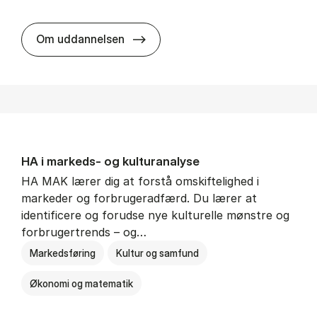
HA al­men erhvervs­økonomi
Om uddannelsen
HA i mar­keds- og kul­tu­r­a­na­ly­se
HA MAK lærer dig at forstå omskiftelighed i
markeder og forbrugeradfærd. Du lærer at
identificere og forudse nye kulturelle mønstre og
forbrugertrends – og…
Markedsføring
Kultur og samfund
Økonomi og matematik