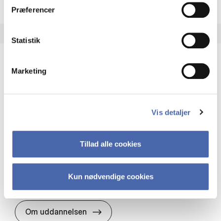
Præferencer
Statistik
Marketing
HA(it.) - erhvervs­økonomi og informations­
teknologi
HA(it.) giver dig en bred forståelse for
Vis detaljer
virksomheders muligheder og udfordringer inden
for it. Du får redskaber til at udvælge, udvikle og
implementere it…
Tillad alle cookies
IT og teknologi
Økonomi og matematik
Organisation og ledelse
Kun nødvendige cookies
HA(it.) - erhvervs­økonomi og in
Om uddannelsen