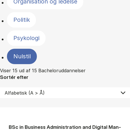
Organisation og ledelse
Politik
Psykologi
Nulstil
Viser 15 ud af 15 Bacheloruddannelser
Sortér efter
BSc in Busi­ness Ad­min­is­tra­tion and Di­git­al Man­