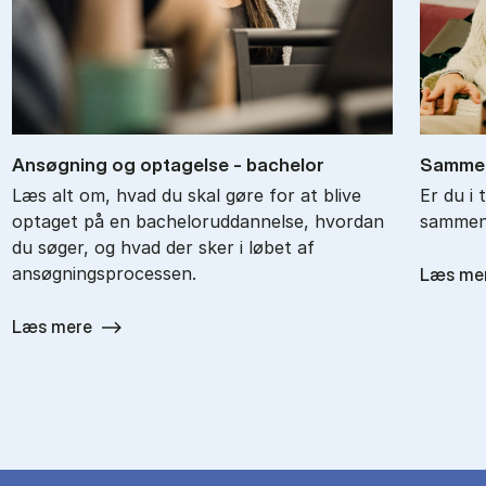
An­søg­ning og op­ta­gel­se - ba­chel­or
Sam­men
Læs alt om, hvad du skal gøre for at blive
Er du i 
optaget på en bacheloruddannelse, hvordan
sammenl
du søger, og hvad der sker i løbet af
ansøgningsprocessen.
Læs me
Læs mere