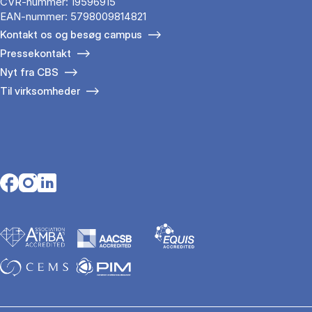
CVR-nummer: 19596915
EAN-nummer: 5798009814821
Kontakt os og besøg campus
Pressekontakt
Nyt fra CBS
Til virksomheder
Opens in a new tab
Opens in a new tab
Opens in a new tab