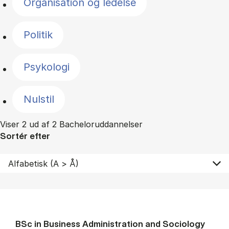
Organisation og ledelse
Politik
Psykologi
Nulstil
Viser 2 ud af 2 Bacheloruddannelser
Sortér efter
BSc in Busi­ness Ad­min­is­tra­tion and So­ci­ology