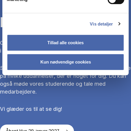
KOM TIL ÅBENT HUS
Vis detaljer
Overvejer du at søge ind på en bacheloruddannelse
Tillad alle cookies
i 2027?
Kun nødvendige cookies
Så kom med til Åbent Hus, hvor du kan blive klogere
på hvilke uddannelser, der er noget for dig. Du kan
også møde vores studerende og tale med
medarbejdere.
Vi glæder os til at se dig!
Åbent Hus 29. januar 2027