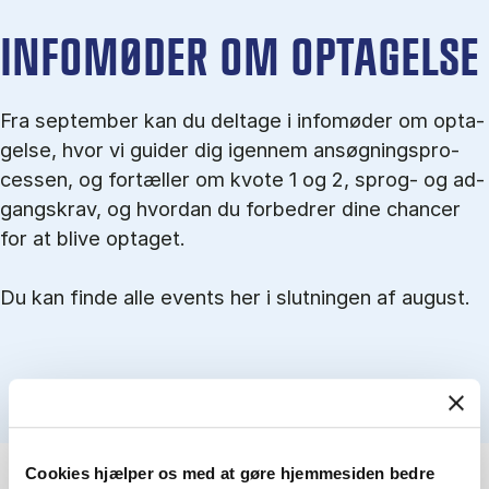
IN­FO­MØ­DER OM OP­TA­GEL­SE
Fra september kan du del­tage i in­fo­mø­der om op­ta­
gel­se, hvor vi gu­i­der dig igen­nem an­søg­nings­pro­
ces­sen, og for­tæl­ler om kvo­te 1 og 2, sprog- og ad­
gangs­krav, og hvordan du forbedrer dine chancer
for at blive optaget.
Du kan finde alle events her i slutningen af august.
Cookies hjælper os med at gøre hjemmesiden bedre