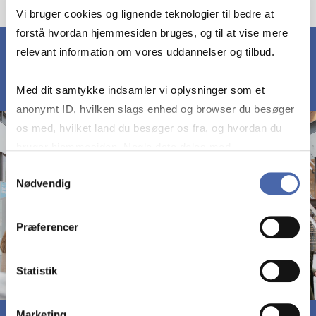
Vi bruger cookies og lignende teknologier til bedre at
forstå hvordan hjemmesiden bruges, og til at vise mere
relevant information om vores uddannelser og tilbud.
Med dit samtykke indsamler vi oplysninger som et
anonymt ID, hvilken slags enhed og browser du besøger
os med, hvilket land du besøger os fra, og hvordan du
bruger hjemmesiden. Nogle data deles med
tredjepartsværktøjer, som vi bruger til statistik og
Samtykkevalg
Nødvendig
markedsføring. Du bestemmer selv - og kan altid trække
dit samtykke tilbage via knappen nederst til højre.
Præferencer
Statistik
Marketing