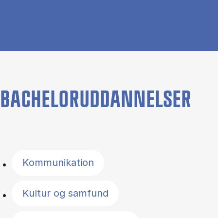
BACHELORUDDANNELSER
Filter by topics
Kommunikation
Kultur og samfund