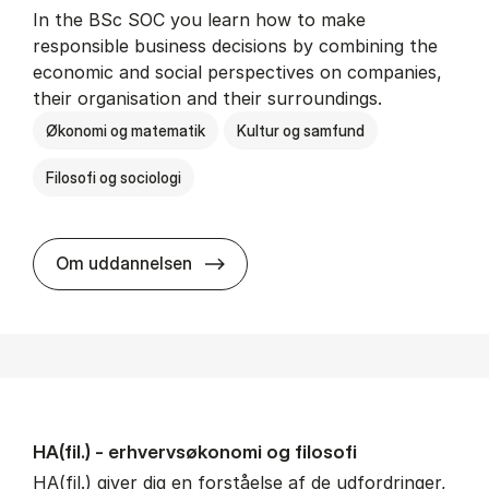
In the BSc SOC you learn how to make
responsible business decisions by combining the
economic and social perspectives on companies,
their organisation and their surroundings.
Økonomi og matematik
Kultur og samfund
Filosofi og sociologi
BSc in Busi­ness Ad­min­is­tra­tion 
Om uddannelsen
HA(fil.) - erhvervs­økonomi og fi­lo­so­fi
HA(fil.) giver dig en forståelse af de udfordringer,