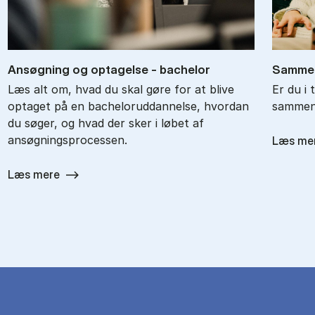
An­søg­ning og op­ta­gel­se - ba­chel­or
Sam­men
Læs alt om, hvad du skal gøre for at blive
Er du i 
optaget på en bacheloruddannelse, hvordan
sammenl
du søger, og hvad der sker i løbet af
ansøgningsprocessen.
Læs me
Læs mere