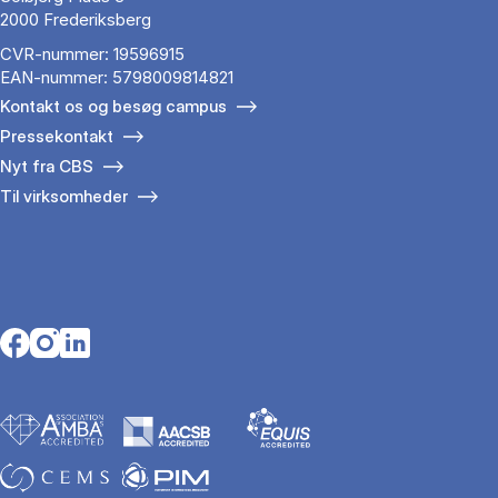
2000 Frederiksberg
CVR-nummer: 19596915
EAN-nummer: 5798009814821
Kontakt os og besøg campus
Pressekontakt
Nyt fra CBS
Til virksomheder
Opens in a new tab
Opens in a new tab
Opens in a new tab