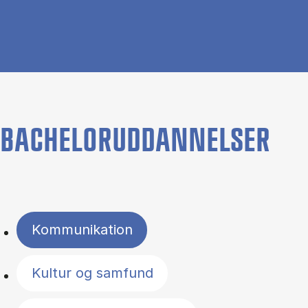
BACHELORUDDANNELSER
Filter by topics
Kommunikation
Kultur og samfund