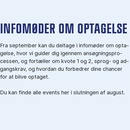
IN­FO­MØ­DER OM OP­TA­GEL­SE
Fra september kan du del­tage i in­fo­mø­der om op­ta­
gel­se, hvor vi gu­i­der dig igen­nem an­søg­nings­pro­
ces­sen, og for­tæl­ler om kvo­te 1 og 2, sprog- og ad­
gangs­krav, og hvordan du forbedrer dine chancer
for at blive optaget.
Du kan finde alle events her i slutningen af august.