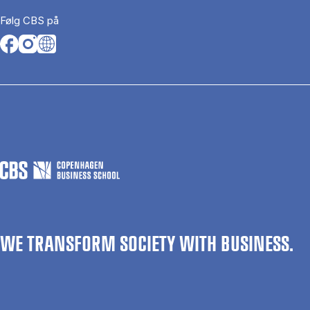
Følg CBS på
Opens in a new tab
Opens in a new tab
Opens in a new tab
WE TRANSFORM SOCIETY WITH BUSINESS.