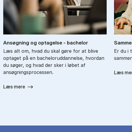
An­søg­ning og op­ta­gel­se - ba­chel­or
Sam­men
Læs alt om, hvad du skal gøre for at blive
Er du i 
optaget på en bacheloruddannelse, hvordan
sammenl
du søger, og hvad der sker i løbet af
ansøgningsprocessen.
Læs me
Læs mere