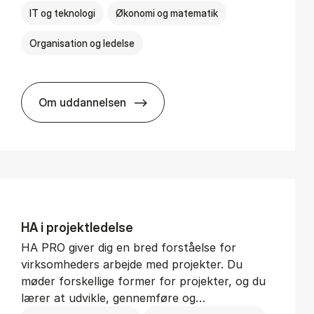
IT og teknologi
Økonomi og matematik
Organisation og ledelse
Om uddannelsen
BSc in Busi­ness Ad­min­is­tra­tion and Di­git
HA i pro­jekt­le­del­se
HA PRO giver dig en bred forståelse for
virksomheders arbejde med projekter. Du
møder forskellige former for projekter, og du
lærer at udvikle, gennemføre og…