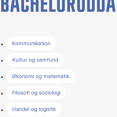
BACHELORUDDA
Filter by topics
Kommunikation
Kultur og samfund
Økonomi og matematik
Filosofi og sociologi
Handel og logistik