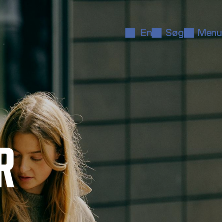
En
Søg
Menu
R