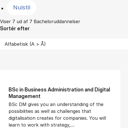
Nulstil
Viser 7 ud af 7 Bacheloruddannelser
Sortér efter
BSc in Busi­ness Ad­min­is­tra­tion and Di­git­al
Man­age­ment
BSc DM gives you an understanding of the
possibilities as well as challenges that
digitalisation creates for companies. You will
learn to work with strategy,…