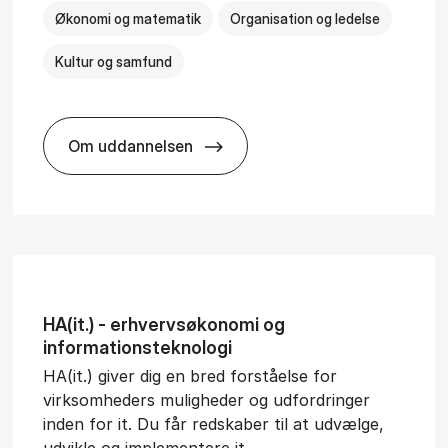
Økonomi og matematik
Organisation og ledelse
Kultur og samfund
Om uddannelsen
­al Man­age­ment
BSc in Busi­ness Ad­min­is­tra­tion and Ser
HA(it.) - erhvervs­økonomi og
informations­teknologi
HA(it.) giver dig en bred forståelse for
virksomheders muligheder og udfordringer
inden for it. Du får redskaber til at udvælge,