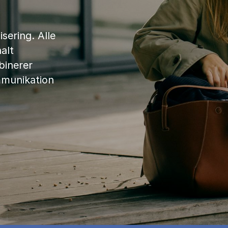
sering. Alle
alt
binerer
mmunikation