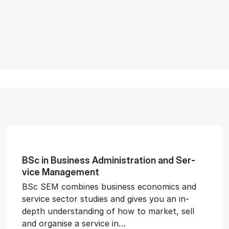
BSc in Busi­ness Ad­min­is­tra­tion and Ser­
vice Man­age­ment
BSc SEM combines business economics and
service sector studies and gives you an in-
depth understanding of how to market, sell
and organise a service in…