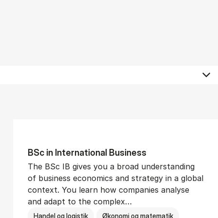
BSc in In­ter­na­tion­al Busi­ness
The BSc IB gives you a broad understanding
of business economics and strategy in a global
context. You learn how companies analyse
and adapt to the complex…
Handel og logistik
Økonomi og matematik