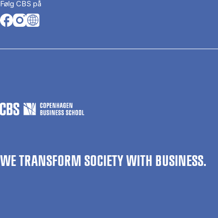
Følg CBS på
Opens in a new tab
Opens in a new tab
Opens in a new tab
WE TRANSFORM SOCIETY WITH BUSINESS.