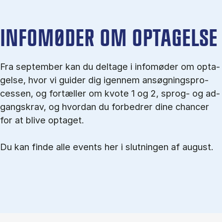
IN­FO­MØ­DER OM OP­TA­GEL­SE
Fra september kan du del­tage i in­fo­mø­der om op­ta­
gel­se, hvor vi gu­i­der dig igen­nem an­søg­nings­pro­
ces­sen, og for­tæl­ler om kvo­te 1 og 2, sprog- og ad­
gangs­krav, og hvordan du forbedrer dine chancer
for at blive optaget.
Du kan finde alle events her i slutningen af august.