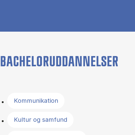
BACHELORUDDANNELSER
Filter by topics
Kommunikation
Kultur og samfund