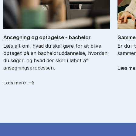
An­søg­ning og op­ta­gel­se - ba­chel­or
Sam­men
Læs alt om, hvad du skal gøre for at blive
Er du i 
optaget på en bacheloruddannelse, hvordan
sammenl
du søger, og hvad der sker i løbet af
ansøgningsprocessen.
Læs me
Læs mere