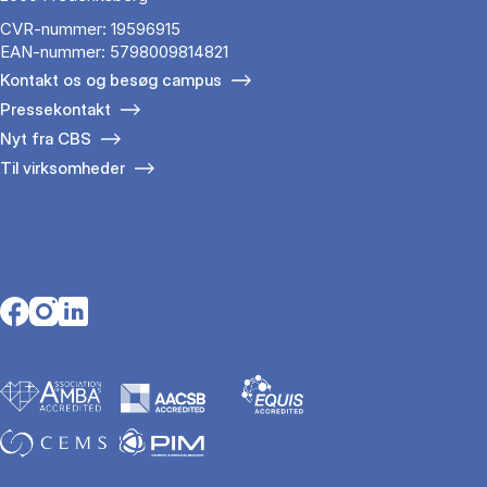
CVR-nummer: 19596915
EAN-nummer: 5798009814821
Kontakt os og besøg campus
Pressekontakt
Nyt fra CBS
Til virksomheder
Opens in a new tab
Opens in a new tab
Opens in a new tab