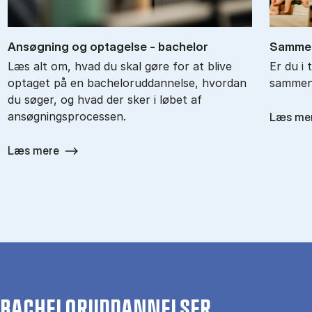
An­søg­ning og op­ta­gel­se - ba­chel­or
Sam­men
Læs alt om, hvad du skal gøre for at blive
Er du i 
optaget på en bacheloruddannelse, hvordan
sammenl
du søger, og hvad der sker i løbet af
ansøgningsprocessen.
Læs me
Læs mere
BACHELORUDDANNELSER