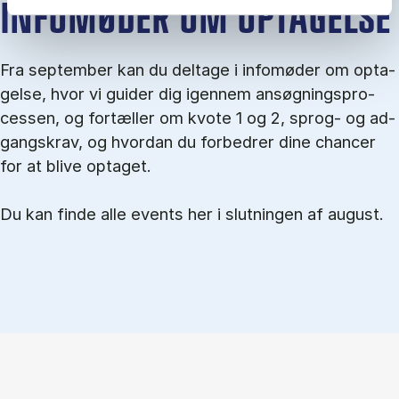
IN­FO­MØ­DER OM OP­TA­GEL­SE
Fra september kan du del­tage i in­fo­mø­der om op­ta­
gel­se, hvor vi gu­i­der dig igen­nem an­søg­nings­pro­
ces­sen, og for­tæl­ler om kvo­te 1 og 2, sprog- og ad­
gangs­krav, og hvordan du forbedrer dine chancer
for at blive optaget.
Du kan finde alle events her i slutningen af august.