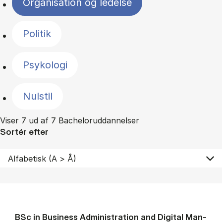
Organisation og ledelse
Politik
Psykologi
Nulstil
Viser 7 ud af 7 Bacheloruddannelser
Sortér efter
BSc in Busi­ness Ad­min­is­tra­tion and Di­git­al Man­