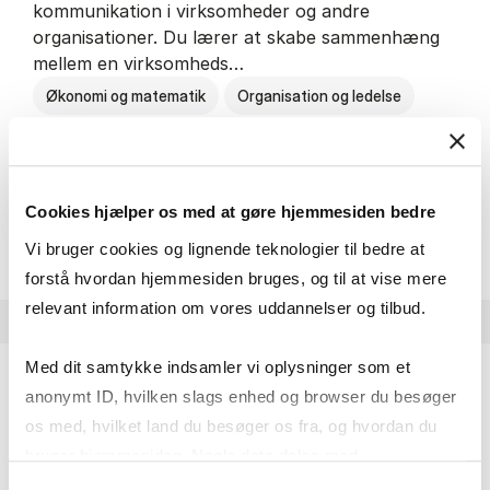
kommunikation i virksomheder og andre
organisationer. Du lærer at skabe sammenhæng
mellem en virksomheds…
Økonomi og matematik
Organisation og ledelse
Kommunikation
Cookies hjælper os med at gøre hjemmesiden bedre
HA(kom.) - erhvervs­økonomi og
Om uddannelsen
Vi bruger cookies og lignende teknologier til bedre at
forstå hvordan hjemmesiden bruges, og til at vise mere
relevant information om vores uddannelser og tilbud.
Med dit samtykke indsamler vi oplysninger som et
anonymt ID, hvilken slags enhed og browser du besøger
HA(psyk.) - erhvervs­økonomi og psy­ko­lo­gi
os med, hvilket land du besøger os fra, og hvordan du
På HA(psyk.) lærer du både at forstå, hvordan en
bruger hjemmesiden. Nogle data deles med
virksomhed fungerer og om en af virksomhedens
tredjepartsværktøjer, som vi bruger til statistik og
Samtykkevalg