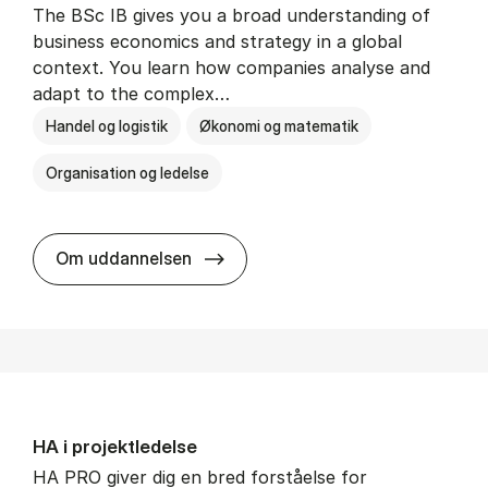
The BSc IB gives you a broad understanding of
business economics and strategy in a global
context. You learn how companies analyse and
adapt to the complex…
Handel og logistik
Økonomi og matematik
Organisation og ledelse
BSc in In­ter­na­tion­al Busi­ness
Om uddannelsen
HA i pro­jekt­le­del­se
HA PRO giver dig en bred forståelse for