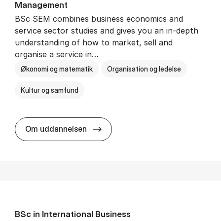
Man­age­ment
BSc SEM combines business economics and
service sector studies and gives you an in-depth
understanding of how to market, sell and
organise a service in…
Økonomi og matematik
Organisation og ledelse
Kultur og samfund
BSc in Busi­ness Ad­min­is­tra­tio
Om uddannelsen
BSc in In­ter­na­tion­al Busi­ness