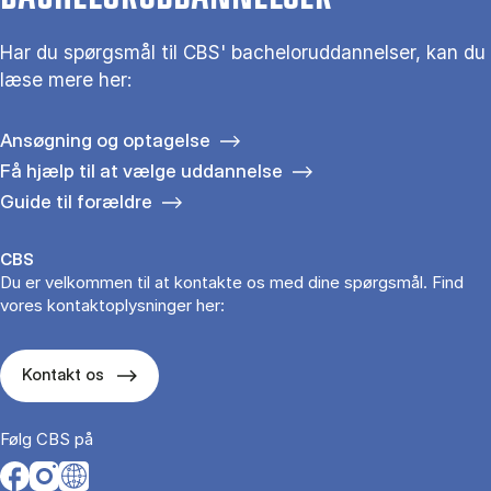
Har du spørgsmål til CBS' bacheloruddannelser, kan du
læse mere her:
Ansøgning og optagelse
Få hjælp til at vælge uddannelse
Guide til forældre
CBS
Du er velkommen til at kontakte os med dine spørgsmål. Find
vores kontaktoplysninger her:
Kontakt os
Følg CBS på
Opens in a new tab
Opens in a new tab
Opens in a new tab