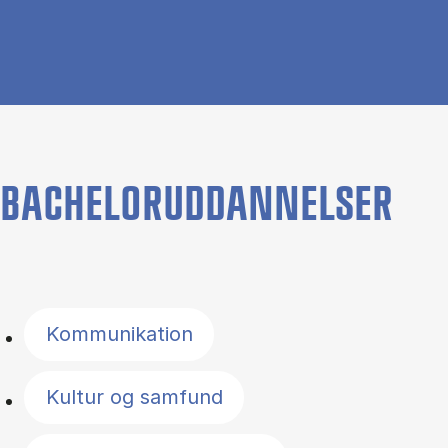
BACHELORUDDANNELSER
Filter by topics
Kommunikation
Kultur og samfund