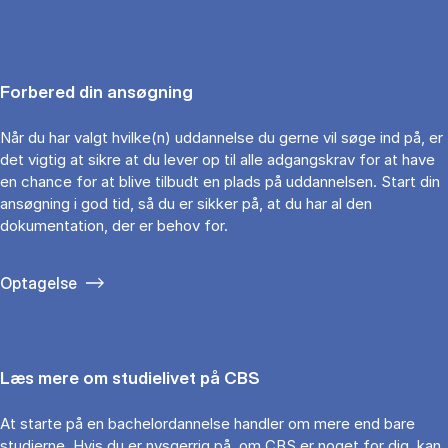
Forbered din ansøgning
Når du har valgt hvilke(n) uddannelse du gerne vil søge ind på, er
det vigtig at sikre at du lever op til alle adgangskrav for at have
en chance for at blive tilbudt en plads på uddannelsen. Start din
ansøgning i god tid, så du er sikker på, at du har al den
dokumentation, der er behov for.
Optagelse
Læs mere om studielivet på CBS
At starte på en bachelordannelse handler om mere end bare
studierne. Hvis du er nysgerrig på, om CBS er noget for dig, kan