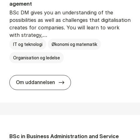
age­ment
BSc DM gives you an understanding of the
possibilities as well as challenges that digitalisation
creates for companies. You will learn to work
with strategy,…
IT og teknologi
Økonomi og matematik
Organisation og ledelse
BSc in Busi­ness Ad­min­is­tra­tion
Om uddannelsen
BSc in Busi­ness Ad­min­is­tra­tion and Ser­vice