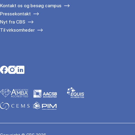
Kontakt os og besøg campus
Pressekontakt
Nyt fra CBS
Til virksomheder
Opens in a new tab
Opens in a new tab
Opens in a new tab