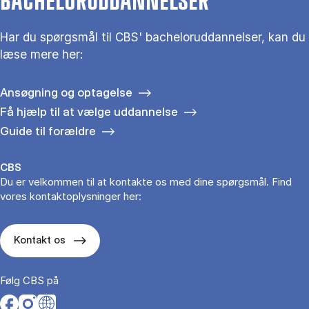
BACHELORUDDANNELSER
Har du spørgsmål til CBS' bacheloruddannelser, kan du
læse mere her:
Ansøgning og optagelse
Få hjælp til at vælge uddannelse
Guide til forældre
CBS
Du er velkommen til at kontakte os med dine spørgsmål. Find
vores kontaktoplysninger her:
Kontakt os
Følg CBS på
Opens in a new tab
Opens in a new tab
Opens in a new tab