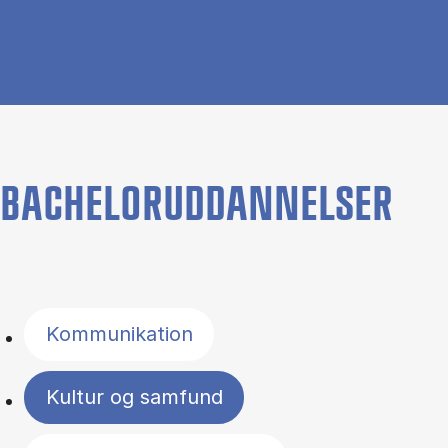
BACHELORUDDANNELSER
Filter by topics
Kommunikation
Kultur og samfund