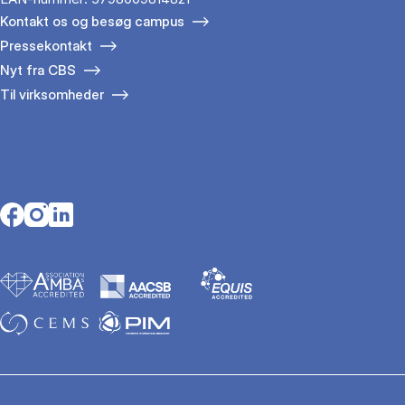
Kontakt os og besøg campus
Pressekontakt
Nyt fra CBS
Til virksomheder
Opens in a new tab
Opens in a new tab
Opens in a new tab