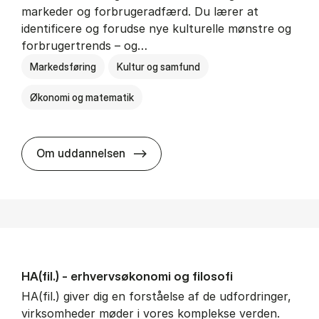
markeder og forbrugeradfærd. Du lærer at
identificere og forudse nye kulturelle mønstre og
forbrugertrends – og…
Markedsføring
Kultur og samfund
Økonomi og matematik
HA i mar­keds- og kul­tu­r­a­na­ly­se
Om uddannelsen
HA(fil.) - erhvervs­økonomi og fi­lo­so­fi
HA(fil.) giver dig en forståelse af de udfordringer,
virksomheder møder i vores komplekse verden.