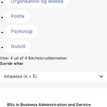
Organisation og ledelse
Politik
Psykologi
Nulstil
Viser 4 ud af 4 Bacheloruddannelser
Sortér efter
BSc in Busi­ness Ad­min­is­tra­tion and Ser­vice