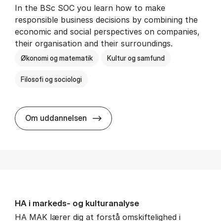
In the BSc SOC you learn how to make
responsible business decisions by combining the
economic and social perspectives on companies,
their organisation and their surroundings.
Økonomi og matematik
Kultur og samfund
Filosofi og sociologi
BSc in Busi­ness Ad­min­is­tra­tion 
Om uddannelsen
HA i mar­keds- og kul­tu­r­a­na­ly­se
HA MAK lærer dig at forstå omskiftelighed i