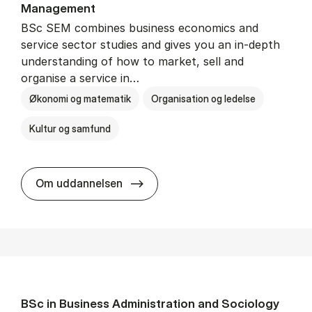
Man­age­ment
BSc SEM combines business economics and
service sector studies and gives you an in-depth
understanding of how to market, sell and
organise a service in…
Økonomi og matematik
Organisation og ledelse
Kultur og samfund
BSc in Busi­ness Ad­min­is­tra­tio
Om uddannelsen
BSc in Busi­ness Ad­min­is­tra­tion and So­ci­ology