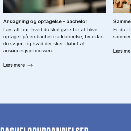
An­søg­ning og op­ta­gel­se - ba­chel­or
Sam­men
Læs alt om, hvad du skal gøre for at blive
Er du i 
optaget på en bacheloruddannelse, hvordan
sammenl
du søger, og hvad der sker i løbet af
ansøgningsprocessen.
Læs me
Læs mere