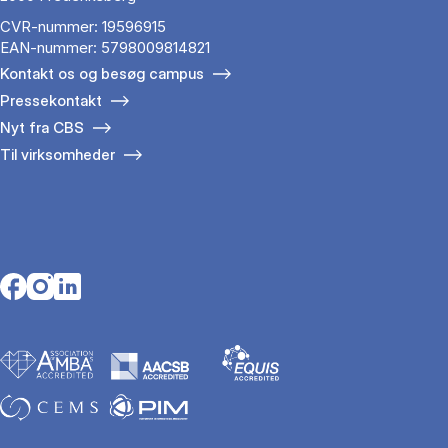
CVR-nummer: 19596915
EAN-nummer: 5798009814821
Kontakt os og besøg campus
Pressekontakt
Nyt fra CBS
Til virksomheder
Opens in a new tab
Opens in a new tab
Opens in a new tab