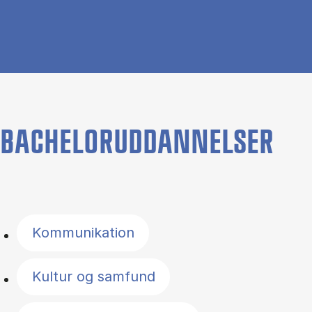
BACHELORUDDANNELSER
Filter by topics
Kommunikation
Kultur og samfund