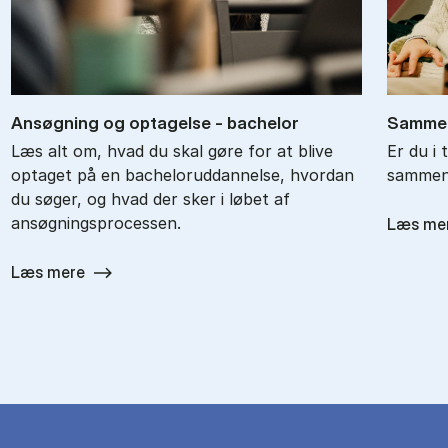
An­søg­ning og op­ta­gel­se - ba­chel­or
Sam­men
Læs alt om, hvad du skal gøre for at blive
Er du i 
optaget på en bacheloruddannelse, hvordan
sammenl
du søger, og hvad der sker i løbet af
ansøgningsprocessen.
Læs me
Læs mere