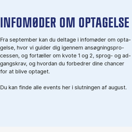
IN­FO­MØ­DER OM OP­TA­GEL­SE
Fra september kan du del­tage i in­fo­mø­der om op­ta­
gel­se, hvor vi gu­i­der dig igen­nem an­søg­nings­pro­
ces­sen, og for­tæl­ler om kvo­te 1 og 2, sprog- og ad­
gangs­krav, og hvordan du forbedrer dine chancer
for at blive optaget.
Du kan finde alle events her i slutningen af august.