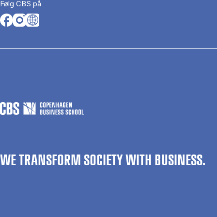
Følg CBS på
Opens in a new tab
Opens in a new tab
Opens in a new tab
WE TRANSFORM SOCIETY WITH BUSINESS.