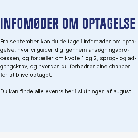
IN­FO­MØ­DER OM OP­TA­GEL­SE
Fra september kan du del­tage i in­fo­mø­der om op­ta­
gel­se, hvor vi gu­i­der dig igen­nem an­søg­nings­pro­
ces­sen, og for­tæl­ler om kvo­te 1 og 2, sprog- og ad­
gangs­krav, og hvordan du forbedrer dine chancer
for at blive optaget.
Du kan finde alle events her i slutningen af august.