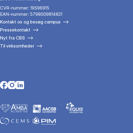
CVR-nummer: 19596915
EAN-nummer: 5798009814821
Kontakt os og besøg campus
Pressekontakt
Nyt fra CBS
Til virksomheder
Opens in a new tab
Opens in a new tab
Opens in a new tab