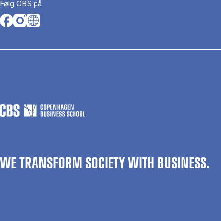
Følg CBS på
Opens in a new tab
Opens in a new tab
Opens in a new tab
WE TRANSFORM SOCIETY WITH BUSINESS.