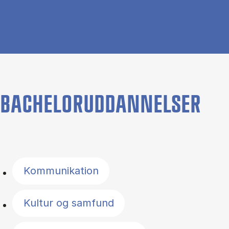
BACHELORUDDANNELSER
Filter by topics
Kommunikation
Kultur og samfund