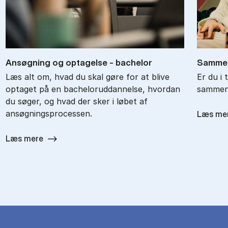
An­søg­ning og op­ta­gel­se - ba­chel­or
Sam­men
Læs alt om, hvad du skal gøre for at blive
Er du i 
optaget på en bacheloruddannelse, hvordan
sammenl
du søger, og hvad der sker i løbet af
ansøgningsprocessen.
Læs me
Læs mere