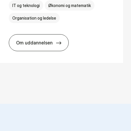
IT og teknologi
Økonomi og matematik
Organisation og ledelse
Om uddannelsen
BSc in Busi­ness Ad­min­is­tra­tion and Di­git