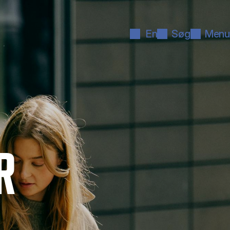
En
Søg
Menu
R