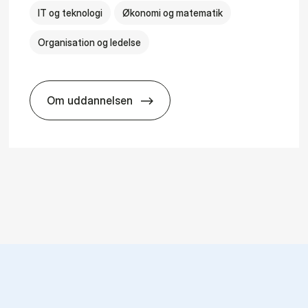
IT og teknologi
Økonomi og matematik
Organisation og ledelse
Om uddannelsen
­al Man­age­ment
HA(it.) - erhvervs­økonomi og informatio