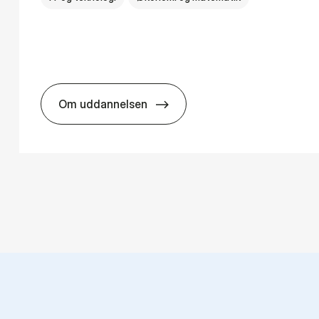
Om uddannelsen
ns­teknologi
HA(mat.) - erhvervs­økonomi og ma­te­ma