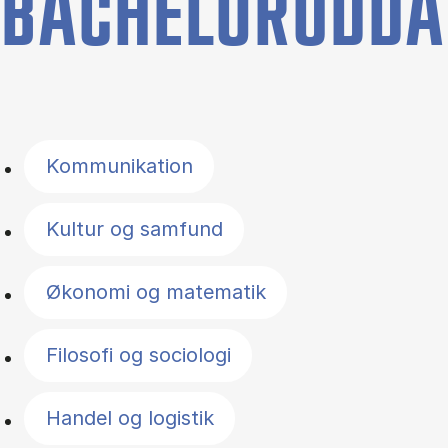
BACHELORUDDA
Filter by topics
Kommunikation
Kultur og samfund
Økonomi og matematik
Filosofi og sociologi
Handel og logistik