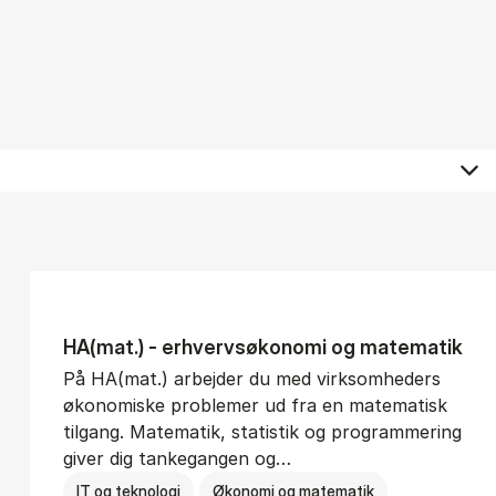
HA(mat.) - erhvervs­økonomi og ma­te­ma­tik
På HA(mat.) arbejder du med virksomheders
økonomiske problemer ud fra en matematisk
tilgang. Matematik, statistik og programmering
giver dig tankegangen og…
IT og teknologi
Økonomi og matematik