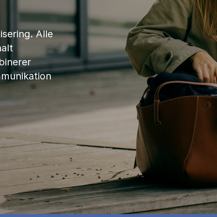
sering. Alle
alt
binerer
mmunikation