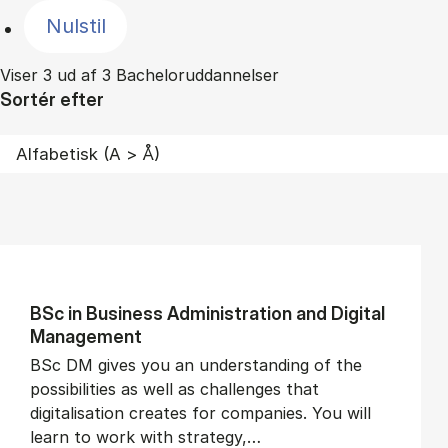
Nulstil
Viser 3 ud af 3 Bacheloruddannelser
Sortér efter
BSc in Busi­ness Ad­min­is­tra­tion and Di­git­al
Man­age­ment
BSc DM gives you an understanding of the
possibilities as well as challenges that
digitalisation creates for companies. You will
learn to work with strategy,…