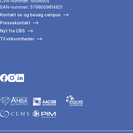
CVR-nummer: 19596915
EAN-nummer: 5798009814821
Kontakt os og besøg campus
Pressekontakt
Nyt fra CBS
Til virksomheder
Opens in a new tab
Opens in a new tab
Opens in a new tab