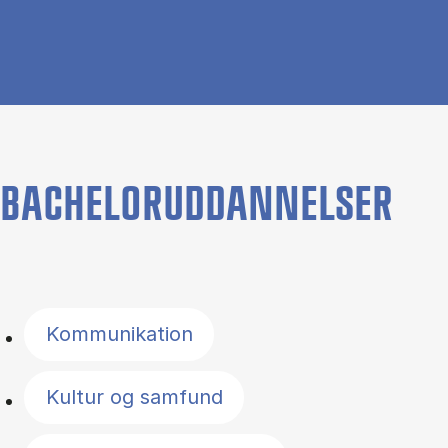
BACHELORUDDANNELSER
Filter by topics
Kommunikation
Kultur og samfund