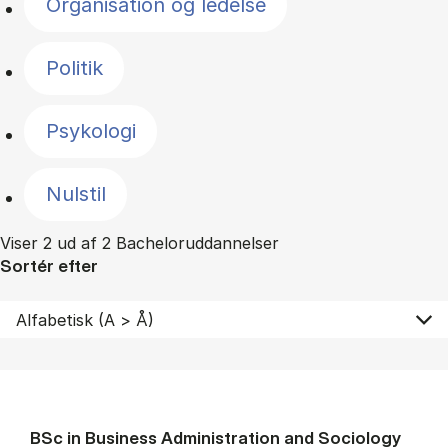
Organisation og ledelse
Politik
Psykologi
Nulstil
Viser 2 ud af 2 Bacheloruddannelser
Sortér efter
BSc in Busi­ness Ad­min­is­tra­tion and So­ci­ology