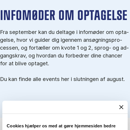
IN­FO­MØ­DER OM OP­TA­GEL­SE
Fra september kan du del­tage i in­fo­mø­der om op­ta­
gel­se, hvor vi gu­i­der dig igen­nem an­søg­nings­pro­
ces­sen, og for­tæl­ler om kvo­te 1 og 2, sprog- og ad­
gangs­krav, og hvordan du forbedrer dine chancer
for at blive optaget.
Du kan finde alle events her i slutningen af august.
Cookies hjælper os med at gøre hjemmesiden bedre