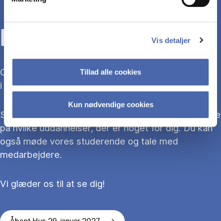
KOM TIL ÅBENT HUS
Vis detaljer
Overvejer du at søge ind på en bacheloruddannelse
Tillad alle cookies
i 2027?
Kun nødvendige cookies
Så kom med til Åbent Hus, hvor du kan blive klogere
på hvilke uddannelser, der er noget for dig. Du kan
også møde vores studerende og tale med
medarbejdere.
Vi glæder os til at se dig!
Åbent Hus 29. januar 2027