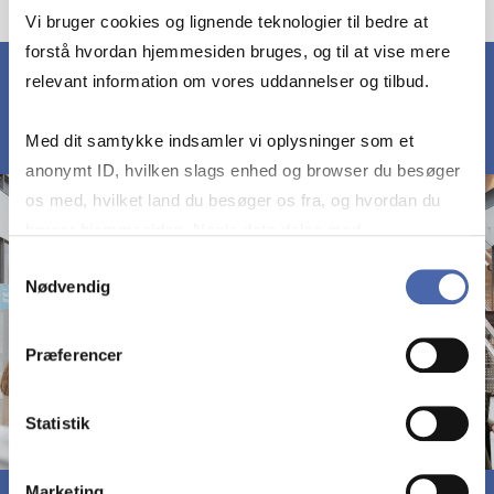
Vi bruger cookies og lignende teknologier til bedre at
forstå hvordan hjemmesiden bruges, og til at vise mere
relevant information om vores uddannelser og tilbud.
Med dit samtykke indsamler vi oplysninger som et
anonymt ID, hvilken slags enhed og browser du besøger
os med, hvilket land du besøger os fra, og hvordan du
bruger hjemmesiden. Nogle data deles med
tredjepartsværktøjer, som vi bruger til statistik og
Samtykkevalg
Nødvendig
markedsføring. Du bestemmer selv - og kan altid trække
dit samtykke tilbage via knappen nederst til højre.
Præferencer
Statistik
Marketing