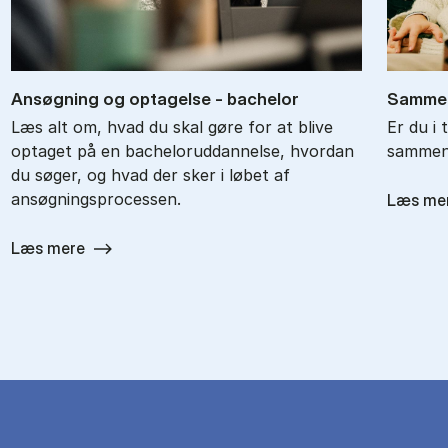
An­søg­ning og op­ta­gel­se - ba­chel­or
Sam­men
Læs alt om, hvad du skal gøre for at blive
Er du i 
optaget på en bacheloruddannelse, hvordan
sammenl
du søger, og hvad der sker i løbet af
ansøgningsprocessen.
Læs me
Læs mere