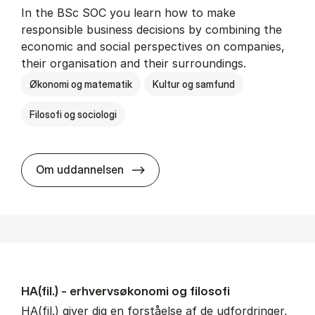
In the BSc SOC you learn how to make
responsible business decisions by combining the
economic and social perspectives on companies,
their organisation and their surroundings.
Økonomi og matematik
Kultur og samfund
Filosofi og sociologi
BSc in Busi­ness Ad­min­is­tra­tion 
Om uddannelsen
HA(fil.) - erhvervs­økonomi og fi­lo­so­fi
HA(fil.) giver dig en forståelse af de udfordringer,