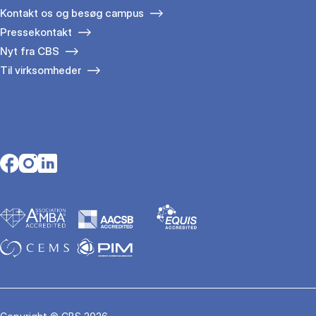
Kontakt os og besøg campus
Pressekontakt
Nyt fra CBS
Til virksomheder
Opens in a new tab
Opens in a new tab
Opens in a new tab