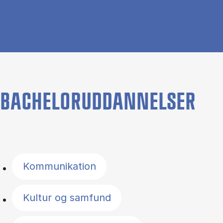
BACHELORUDDANNELSER
Filter by topics
Kommunikation
Kultur og samfund