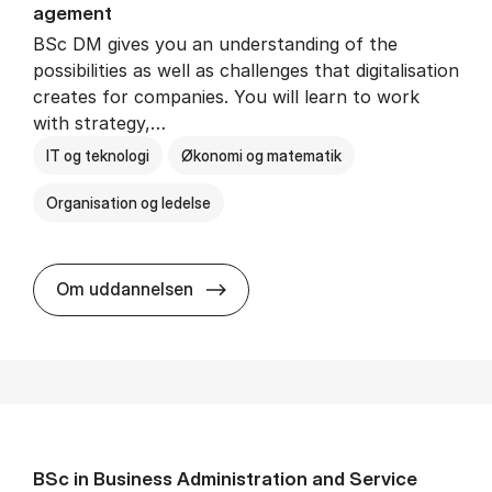
age­ment
BSc DM gives you an understanding of the
possibilities as well as challenges that digitalisation
creates for companies. You will learn to work
with strategy,…
IT og teknologi
Økonomi og matematik
Organisation og ledelse
BSc in Busi­ness Ad­min­is­tra­tion
Om uddannelsen
BSc in Busi­ness Ad­min­is­tra­tion and Ser­vice