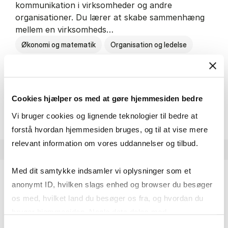
kommunikation i virksomheder og andre
organisationer. Du lærer at skabe sammenhæng
mellem en virksomheds…
Økonomi og matematik
Organisation og ledelse
Kommunikation
Cookies hjælper os med at gøre hjemmesiden bedre
HA(kom.) - erhvervs­økonomi og
Om uddannelsen
Vi bruger cookies og lignende teknologier til bedre at
forstå hvordan hjemmesiden bruges, og til at vise mere
relevant information om vores uddannelser og tilbud.
Med dit samtykke indsamler vi oplysninger som et
anonymt ID, hvilken slags enhed og browser du besøger
HA(psyk.) - erhvervs­økonomi og psy­ko­lo­gi
os med, hvilket land du besøger os fra, og hvordan du
På HA(psyk.) lærer du både at forstå, hvordan en
bruger hjemmesiden. Nogle data deles med
virksomhed fungerer og om en af virksomhedens
tredjepartsværktøjer, som vi bruger til statistik og
Samtykkevalg