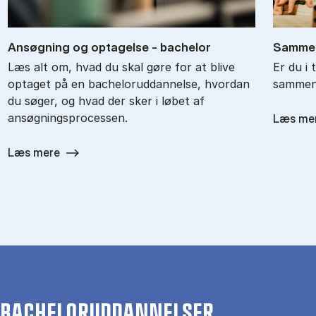
An­søg­ning og op­ta­gel­se - ba­chel­or
Sam­men
Læs alt om, hvad du skal gøre for at blive
Er du i 
optaget på en bacheloruddannelse, hvordan
sammenl
du søger, og hvad der sker i løbet af
ansøgningsprocessen.
Læs me
Læs mere
BACHELORUDDANNELSER