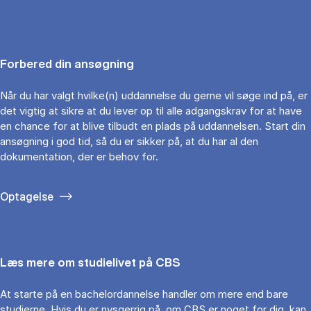
Forbered din ansøgning
Når du har valgt hvilke(n) uddannelse du gerne vil søge ind på, er
det vigtig at sikre at du lever op til alle adgangskrav for at have
en chance for at blive tilbudt en plads på uddannelsen. Start din
ansøgning i god tid, så du er sikker på, at du har al den
dokumentation, der er behov for.
Optagelse
Læs mere om studielivet på CBS
At starte på en bachelordannelse handler om mere end bare
studierne. Hvis du er nysgerrig på, om CBS er noget for dig, kan