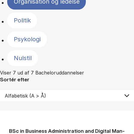
Organisation og ledelse
Politik
Psykologi
Nulstil
Viser 7 ud af 7 Bacheloruddannelser
Sortér efter
BSc in Busi­ness Ad­min­is­tra­tion and Di­git­al Man­