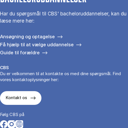
Har du spørgsmål til CBS' bacheloruddannelser, kan du
læse mere her:
Ansøgning og optagelse
Få hjælp til at vælge uddannelse
Guide til forældre
CBS
Du er velkommen til at kontakte os med dine spørgsmål. Find
vores kontaktoplysninger her:
Kontakt os
Følg CBS på
Opens in a new tab
Opens in a new tab
Opens in a new tab