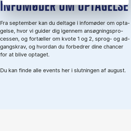
IN­FO­MØ­DER OM OP­TA­GEL­SE
Fra september kan du del­tage i in­fo­mø­der om op­ta­
gel­se, hvor vi gu­i­der dig igen­nem an­søg­nings­pro­
ces­sen, og for­tæl­ler om kvo­te 1 og 2, sprog- og ad­
gangs­krav, og hvordan du forbedrer dine chancer
for at blive optaget.
Du kan finde alle events her i slutningen af august.