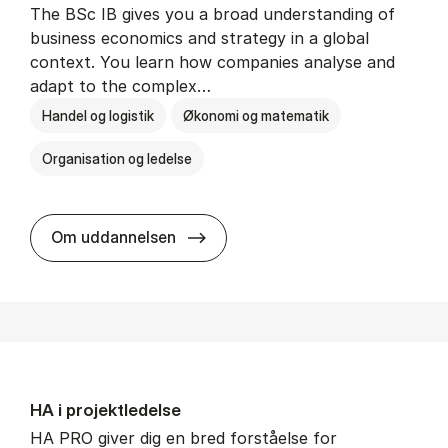
The BSc IB gives you a broad understanding of
business economics and strategy in a global
context. You learn how companies analyse and
adapt to the complex…
Handel og logistik
Økonomi og matematik
Organisation og ledelse
BSc in In­ter­na­tion­al Busi­ness
Om uddannelsen
HA i pro­jekt­le­del­se
HA PRO giver dig en bred forståelse for