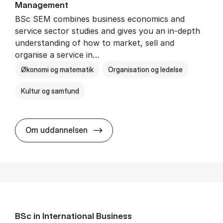
Man­age­ment
BSc SEM combines business economics and
service sector studies and gives you an in-depth
understanding of how to market, sell and
organise a service in…
Økonomi og matematik
Organisation og ledelse
Kultur og samfund
BSc in Busi­ness Ad­min­is­tra­tio
Om uddannelsen
BSc in In­ter­na­tion­al Busi­ness