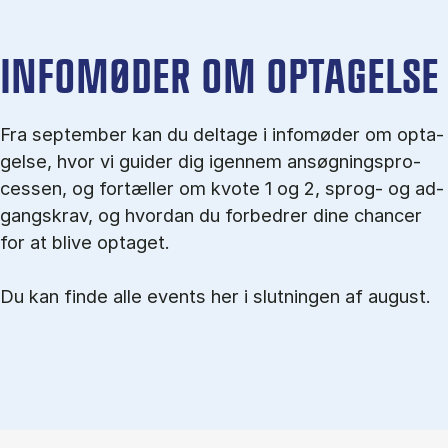
IN­FO­MØ­DER OM OP­TA­GEL­SE
Fra september kan du del­tage i in­fo­mø­der om op­ta­
gel­se, hvor vi gu­i­der dig igen­nem an­søg­nings­pro­
ces­sen, og for­tæl­ler om kvo­te 1 og 2, sprog- og ad­
gangs­krav, og hvordan du forbedrer dine chancer
for at blive optaget.
Du kan finde alle events her i slutningen af august.