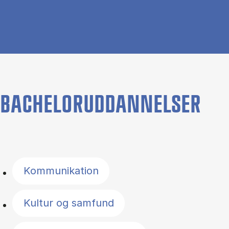
BACHELORUDDANNELSER
Filter by topics
Kommunikation
Kultur og samfund