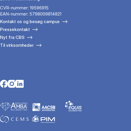
CVR-nummer: 19596915
EAN-nummer: 5798009814821
Kontakt os og besøg campus
Pressekontakt
Nyt fra CBS
Til virksomheder
Opens in a new tab
Opens in a new tab
Opens in a new tab