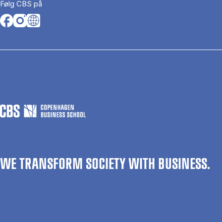
Følg CBS på
Opens in a new tab
Opens in a new tab
Opens in a new tab
WE TRANSFORM SOCIETY WITH BUSINESS.