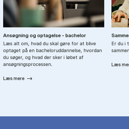
An­søg­ning og op­ta­gel­se - ba­chel­or
Sam­men
Læs alt om, hvad du skal gøre for at blive
Er du i 
optaget på en bacheloruddannelse, hvordan
sammenl
du søger, og hvad der sker i løbet af
ansøgningsprocessen.
Læs me
Læs mere