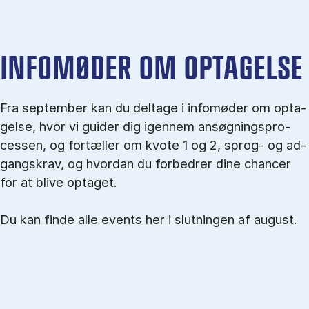
IN­FO­MØ­DER OM OP­TA­GEL­SE
Fra september kan du del­tage i in­fo­mø­der om op­ta­
gel­se, hvor vi gu­i­der dig igen­nem an­søg­nings­pro­
ces­sen, og for­tæl­ler om kvo­te 1 og 2, sprog- og ad­
gangs­krav, og hvordan du forbedrer dine chancer
for at blive optaget.
Du kan finde alle events her i slutningen af august.