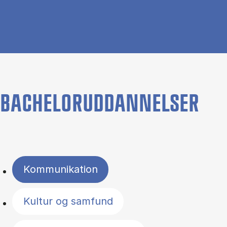
BACHELORUDDANNELSER
Filter by topics
Kommunikation
Kultur og samfund