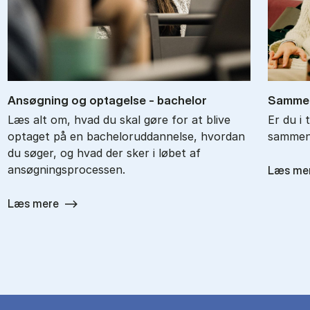
An­søg­ning og op­ta­gel­se - ba­chel­or
Sam­men
Læs alt om, hvad du skal gøre for at blive
Er du i 
optaget på en bacheloruddannelse, hvordan
sammenl
du søger, og hvad der sker i løbet af
ansøgningsprocessen.
Læs me
Læs mere