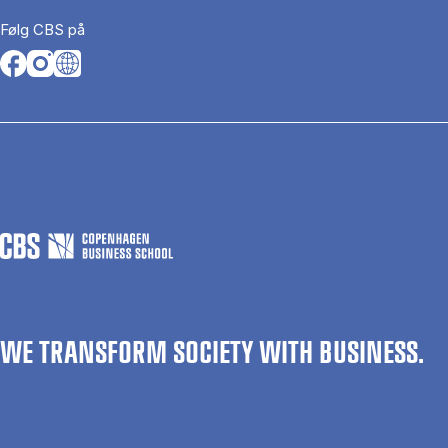
Følg CBS på
Opens in a new tab
Opens in a new tab
Opens in a new tab
WE TRANSFORM SOCIETY WITH BUSINESS.