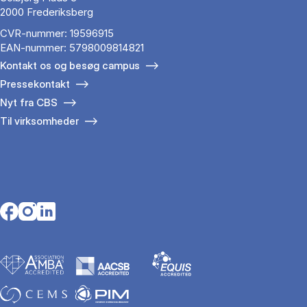
2000 Frederiksberg
CVR-nummer: 19596915
EAN-nummer: 5798009814821
Kontakt os og besøg campus
Pressekontakt
Nyt fra CBS
Til virksomheder
Opens in a new tab
Opens in a new tab
Opens in a new tab