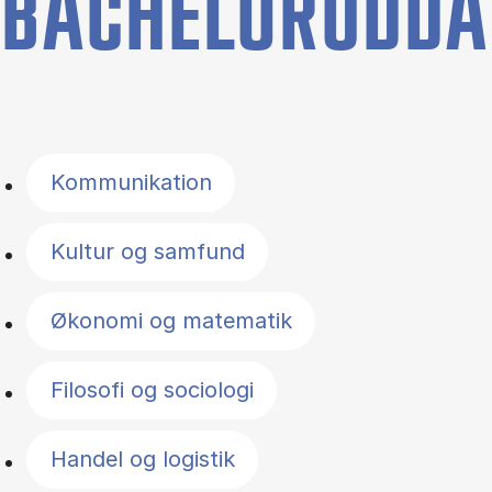
BACHELORUDDA
Filter by topics
Kommunikation
Kultur og samfund
Økonomi og matematik
Filosofi og sociologi
Handel og logistik