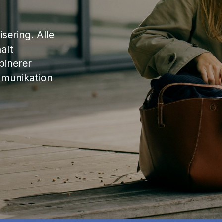
sering. Alle
alt
binerer
mmunikation