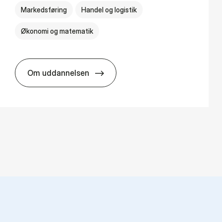
Markedsføring
Handel og logistik
Økonomi og matematik
Om uddannelsen
HA al­men erhvervs­økonomi