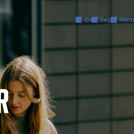
En
Søg
Menu
R