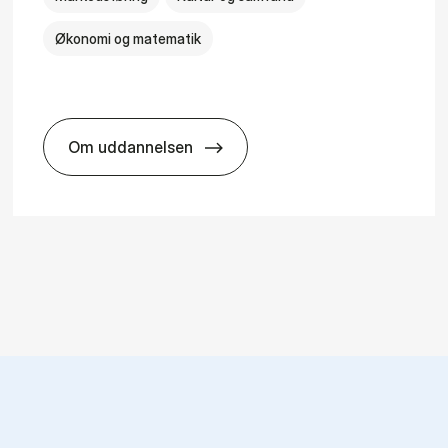
Økonomi og matematik
Om uddannelsen
HA i mar­keds- og kul­tu­r­a­na­ly­se