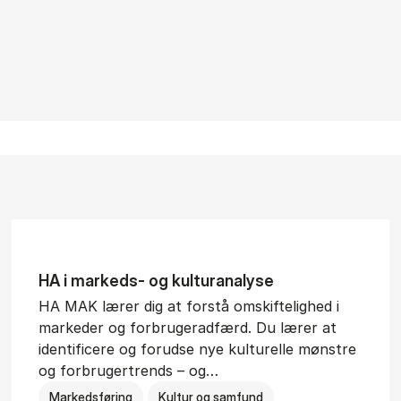
HA i mar­keds- og kul­tu­r­a­na­ly­se
HA MAK lærer dig at forstå omskiftelighed i
markeder og forbrugeradfærd. Du lærer at
identificere og forudse nye kulturelle mønstre
og forbrugertrends – og…
Markedsføring
Kultur og samfund