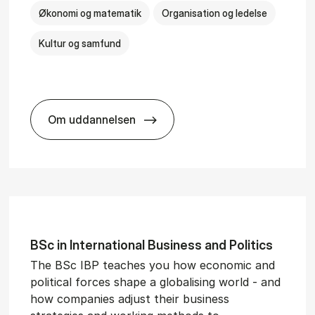
Økonomi og matematik
Organisation og ledelse
Kultur og samfund
Om uddannelsen
­al Man­age­ment
BSc in Busi­ness Ad­min­is­tra­tion and Ser
BSc in In­ter­na­tion­al Busi­ness and Polit­ics
The BSc IBP teaches you how economic and
political forces shape a globalising world - and
how companies adjust their business