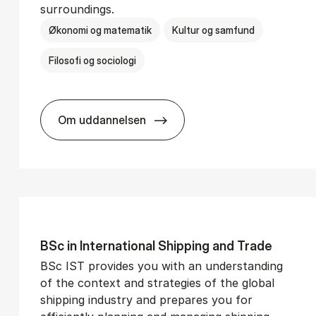
surroundings.
Økonomi og matematik
Kultur og samfund
Filosofi og sociologi
Om uddannelsen
­vice Man­age­ment
BSc in Busi­ness Ad­min­is­tra­tion and So­
BSc in In­ter­na­tion­al Ship­ping and Trade
BSc IST provides you with an understanding
of the context and strategies of the global
shipping industry and prepares you for