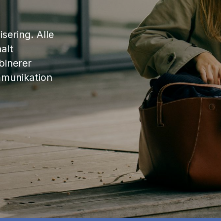
sering. Alle
alt
binerer
mmunikation