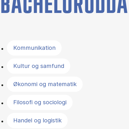
BACHELORUDDA
Filter by topics
Kommunikation
Kultur og samfund
Økonomi og matematik
Filosofi og sociologi
Handel og logistik