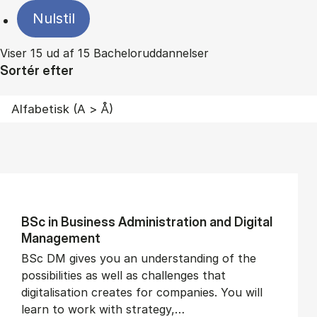
Nulstil
Viser 15 ud af 15 Bacheloruddannelser
Sortér efter
BSc in Busi­ness Ad­min­is­tra­tion and Di­git­al
Man­age­ment
BSc DM gives you an understanding of the
possibilities as well as challenges that
digitalisation creates for companies. You will
learn to work with strategy,…