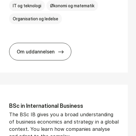
IT og teknologi
Økonomi og matematik
Organisation og ledelse
Om uddannelsen
BSc in Busi­ness Ad­min­is­tra­tion and Di­git
BSc in In­ter­na­tion­al Busi­ness
The BSc IB gives you a broad understanding
of business economics and strategy in a global
context. You learn how companies analyse