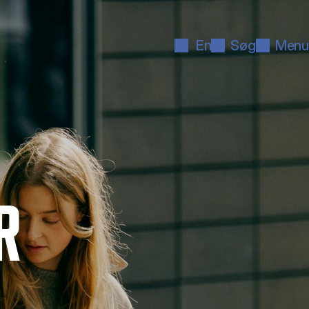
En
Søg
Menu
R