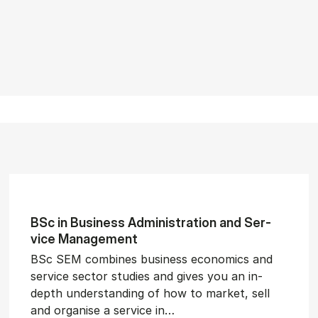
BSc in Busi­ness Ad­min­is­tra­tion and Ser­
vice Man­age­ment
BSc SEM combines business economics and
service sector studies and gives you an in-
depth understanding of how to market, sell
and organise a service in…