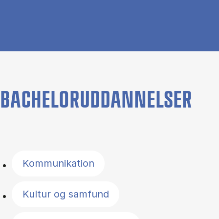
BACHELORUDDANNELSER
Filter by topics
Kommunikation
Kultur og samfund