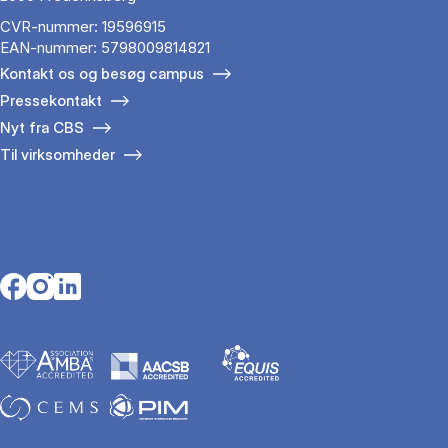
CVR-nummer: 19596915
EAN-nummer: 5798009814821
Kontakt os og besøg campus
Pressekontakt
Nyt fra CBS
Til virksomheder
Opens in a new tab
Opens in a new tab
Opens in a new tab