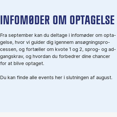
IN­FO­MØ­DER OM OP­TA­GEL­SE
Fra september kan du del­tage i in­fo­mø­der om op­ta­
gel­se, hvor vi gu­i­der dig igen­nem an­søg­nings­pro­
ces­sen, og for­tæl­ler om kvo­te 1 og 2, sprog- og ad­
gangs­krav, og hvordan du forbedrer dine chancer
for at blive optaget.
Du kan finde alle events her i slutningen af august.