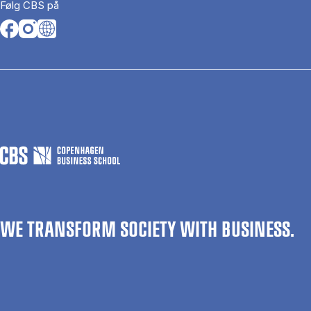
Følg CBS på
Opens in a new tab
Opens in a new tab
Opens in a new tab
WE TRANSFORM SOCIETY WITH BUSINESS.