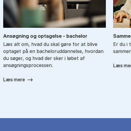
An­søg­ning og op­ta­gel­se - ba­chel­or
Sam­men
Læs alt om, hvad du skal gøre for at blive
Er du i 
optaget på en bacheloruddannelse, hvordan
sammenl
du søger, og hvad der sker i løbet af
ansøgningsprocessen.
Læs me
Læs mere